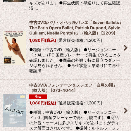
キズがあります ●再生状態：早送りにて再生確認
済 …
中古DVD/パリ・オペラ座バレエ「Seven Ballets /
The Paris Opera Ballet, Patrick Dupond, Sylvie
Guillem, Noella Pontois」（輸入版）
[
2209
]
1,080
円
(税込)
[
通常販売価格
:
1,200
円
]
●種類：中古DVD（輸入版） ●リージョンコー
ド：ALL（PC,国産プレーヤーで再生できることを
確認しました） ●商品の外観：特に目立つダメー
ジは見られません。 ●再生状態：早送りにて再生
確認済…
中古DVD/フォンテーン＆ヌレエフ「白鳥の湖」
（輸入版）
[
073-4044
]
1,080
円
(税込)
[
通常販売価格
:
1,200
円
]
●種類：中古DVD（輸入版） ●リージョンコー
ド：0（国産プレーヤーで再生可能です） ●商品
の外観：ケースに多少スリキズがありますがディ
スク盤面はきれいです。 ●振付：ルドルフ・ヌレ