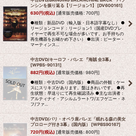
ンシンを振り返る【リージョン1】
[
DV600161
]
630
円
(税込)
[
通常販売価格
:
700
円
]
●種類：新品DVD（輸入版・日本語字幕なし） ●
リージョンコード：リージョン1（国産DVDプレ
イヤーで再生不可な場合が多いです。お手持ちの
再生機器をお確かめ下さい） ●出演：ピーター・
マーティンス…
中古DVD/キーロフ・バレエ 『海賊 全3幕』
[
WPBS-90131
]
882
円
(税込)
[
通常販売価格
:
980
円
]
●種類：中古DVD（国内版） ●商品の外観：ケー
スにスリキズがあります。盤はきれいです。 ●再
生状態：早送りにて再生確認済み ●主な出演者：
アルティナイ・アシルムラートワ/エフゲニー・ネ
フ/ファ…
中古DVD/パリ・オペラ座バレエ「眠れる森の美女
プロローグ付き3幕」(国内版）
[
WPBS90167
]
720
円
(税込)
[
通常販売価格
:
800
円
]