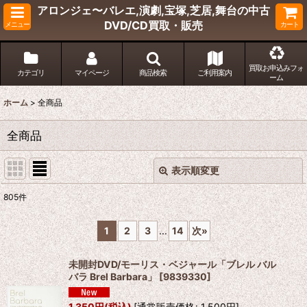
アロンジェ〜バレエ,演劇,宝塚,芝居,舞台の中古
DVD/CD買取・販売
メニュー
カート
買取お申込みフォ
カテゴリ
マイページ
商品検索
ご利用案内
ーム
ホーム
>
全商品
全商品
表示順変更
閉じる
805
件
表示数
:
1
2
3
...
14
次
»
並び順
:
未開封DVD/モーリス・ベジャール「ブレル バル
バラ Brel Barbara」
[
9839330
]
絞り込む
1,350
円
(税込)
[
通常販売価格
:
1,500
円
]