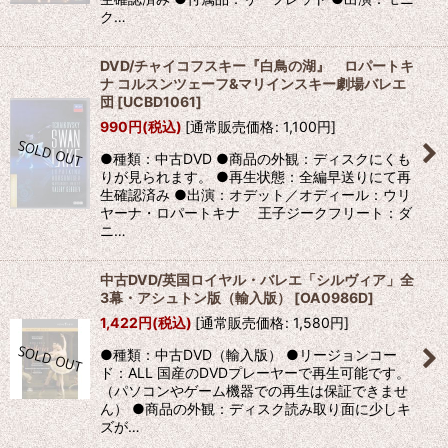
ク…
DVD/チャイコフスキー『白鳥の湖』 ロパートキ
ナ コルスンツェーフ&マリインスキー劇場バレエ
団
[
UCBD1061
]
990
円
(税込)
[
通常販売価格
:
1,100
円
]
●種類：中古DVD ●商品の外観：ディスクにくも
りが見られます。 ●再生状態：全編早送りにて再
生確認済み ●出演：オデット／オディール：ウリ
ヤーナ・ロパートキナ 王子ジークフリート：ダ
ニ…
中古DVD/英国ロイヤル・バレエ「シルヴィア」全
3幕・アシュトン版（輸入版）
[
OA0986D
]
1,422
円
(税込)
[
通常販売価格
:
1,580
円
]
●種類：中古DVD（輸入版） ●リージョンコー
ド：ALL 国産のDVDプレーヤーで再生可能です。
（パソコンやゲーム機器での再生は保証できませ
ん） ●商品の外観：ディスク読み取り面に少しキ
ズが…