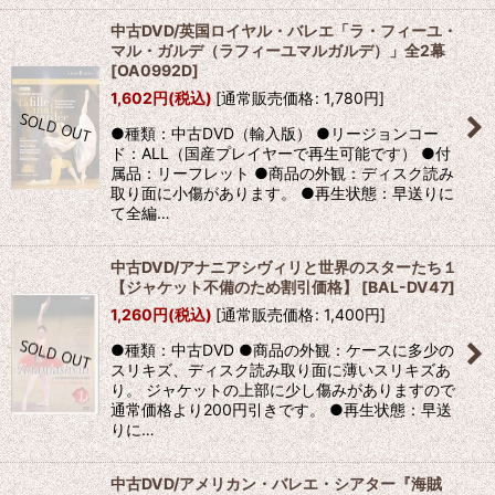
中古DVD/英国ロイヤル・バレエ「ラ・フィーユ・
マル・ガルデ（ラフィーユマルガルデ）」全2幕
[
OA0992D
]
1,602
円
(税込)
[
通常販売価格
:
1,780
円
]
●種類：中古DVD（輸入版） ●リージョンコー
ド：ALL（国産プレイヤーで再生可能です） ●付
属品：リーフレット ●商品の外観：ディスク読み
取り面に小傷があります。 ●再生状態：早送りに
て全編…
中古DVD/アナニアシヴィリと世界のスターたち１
【ジャケット不備のため割引価格】
[
BAL-DV47
]
1,260
円
(税込)
[
通常販売価格
:
1,400
円
]
●種類：中古DVD ●商品の外観：ケースに多少の
スリキズ、ディスク読み取り面に薄いスリキズあ
り。 ジャケットの上部に少し傷みがありますので
通常価格より200円引きです。 ●再生状態：早送
りに…
中古DVD/アメリカン・バレエ・シアター『海賊