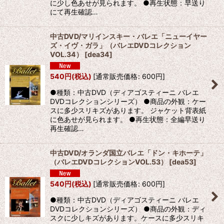
に少し色あせが見られます。 ●再生状態：早送り
にて再生確認…
中古DVD/マリインスキー・バレエ「ニューイヤー
ズ・イヴ・ガラ」（バレエDVDコレクション
VOL.34）
[
dea34
]
540
円
(税込)
[
通常販売価格
:
600
円
]
●種類：中古DVD（ディアゴスティーニ バレエ
DVDコレクションシリーズ） ●商品の外観：ケー
スに多少スリキズがあります。 ジャケット背表紙
に色あせが見られます。 ●再生状態：全編早送り
再生確認…
中古DVD/オランダ国立バレエ「ドン・キホーテ」
（バレエDVDコレクションVOL.53）
[
dea53
]
540
円
(税込)
[
通常販売価格
:
600
円
]
●種類：中古DVD（ディアゴスティーニ バレエ
DVDコレクションシリーズ） ●商品の外観：ディ
スクに少しキズがあります。ケースに多少スリキ