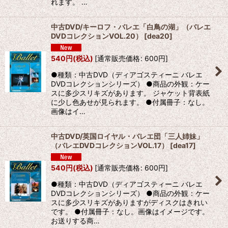
れます。 …
中古DVD/キーロフ・バレエ「白鳥の湖」（バレエ
DVDコレクションVOL.20）
[
dea20
]
540
円
(税込)
[
通常販売価格
:
600
円
]
●種類：中古DVD（ディアゴスティーニ バレエ
DVDコレクションシリーズ） ●商品の外観：ケー
スに多少スリキズがあります。 ジャケット背表紙
に少し色あせが見られます。 ●付属冊子：なし。
画像はイ…
中古DVD/英国ロイヤル・バレエ団「三人姉妹」
（バレエDVDコレクションVOL.17）
[
dea17
]
540
円
(税込)
[
通常販売価格
:
600
円
]
●種類：中古DVD（ディアゴスティーニ バレエ
DVDコレクションシリーズ） ●商品の外観：ケー
スに多少スリキズがありますがディスクはきれい
です。 ●付属冊子：なし。画像はイメージです。
お送りする商…