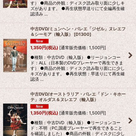
す） ●商品の外観：ディスク読み取り面に少しキ
ズがあります。 ●再生状態早送りにて全編再生確
認済み …
中古DVD/ミュンヘン・バレエ「ジゼル」ヌレエフ
＆シーモア（輸入版）
[
D1300
]
1,350
円
(税込)
[
通常販売価格
:
1,500
円
]
●種類：中古DVD（輸入版） ●リージョンコー
ド：ALL（日本製のDVDプレーヤーで再生できま
す） ●商品の外観：ディスク読み取り面にに少し
キズがあります。 ●再生状態：早送りにて再生確
認済 …
中古DVD/オーストラリア・バレエ「ドン・キホー
テ」オルダス＆ヌレエフ（輸入版）
1,350
円
(税込)
[
通常販売価格
:
1,500
円
]
●種類：中古DVD（輸入版） ●リージョンコー
ド：不明（PC,国産プレーヤーで再生できること
を確認しました） ●商品の外観：ディスクに少し