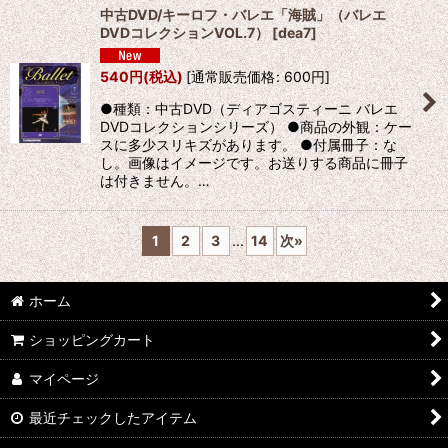
中古DVD/キーロフ・バレエ「海賊」（バレエ
DVDコレクションVOL.7）
[
dea7
]
540
円
(税込)
[
通常販売価格
:
600
円
]
●種類：中古DVD（ディアゴスティーニ バレエ
DVDコレクションシリーズ） ●商品の外観：ケー
スに多少スリキズがあります。 ●付属冊子：な
し。画像はイメージです。お送りする商品に冊子
は付きません。…
1
2
3
...
14
次
»
ホーム
ショッピングカート
マイページ
最近チェックしたアイテム