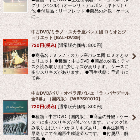
グリ（バジル）/オーレリ・デュポン（キトリ）/
他 ●付属品：リーフレット ●商品の外観：ケース
に…
中古DVD/ミラノ・スカラ座バレエ団 ロミオとジ
ュリエット
[
BAL-DV39
]
720
円
(税込)
[
通常販売価格
:
800
円
]
●商品名：ミラノ・スカラ座バレエ団 ロミオとジ
ュリエット ●種類：中古DVD ●商品の外観：ディ
スク読み取り面に少しキズがあります。 ケースに
多少スリキズがあります。 ●再生状態：早送りに
て再…
中古DVD/パリ・オペラ座バレエ「ラ・バヤデール
全3幕」（国内版）
[
WBPS91010
]
720
円
(税込)
[
通常販売価格
:
800
円
]
●種類：中古DVD（国内版） ●商品の外観：ケー
ス・に多少スリキズが付いています。ディスク読
み取り面にいくつかスリキズあり。 ●再生状態：
早送りにて全編再生確認済みです。 ●付属品：解
説書 ●…