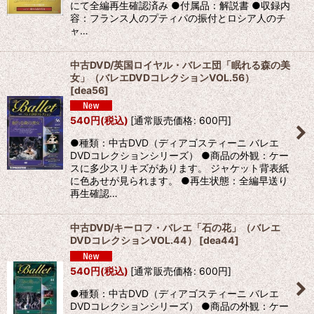
にて全編再生確認済み ●付属品：解説書 ●収録内
容：フランス人のプティパの振付とロシア人のチ
ャ…
中古DVD/英国ロイヤル・バレエ団「眠れる森の美
女」（バレエDVDコレクションVOL.56）
[
dea56
]
540
円
(税込)
[
通常販売価格
:
600
円
]
●種類：中古DVD（ディアゴスティーニ バレエ
DVDコレクションシリーズ） ●商品の外観：ケー
スに多少スリキズがあります。 ジャケット背表紙
に色あせが見られます。 ●再生状態：全編早送り
再生確認…
中古DVD/キーロフ・バレエ「石の花」（バレエ
DVDコレクションVOL.44）
[
dea44
]
540
円
(税込)
[
通常販売価格
:
600
円
]
●種類：中古DVD（ディアゴスティーニ バレエ
DVDコレクションシリーズ） ●商品の外観：ケー