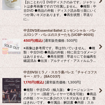
【おことわり】DVDディスクのみです。ジャケッ
トは参考画像ですので付属しません。 ●種類：中
古DVD ●商品の外観：ディスク読み取り面にいく
つか薄いキズがあります。 ●再生状態：早送り
に…
中古DVD/Essential Ballet エッセンシャル・バレ
エ/ロシア・バレエのスターたち
[
UCBP-9005
]
450
円
(税込)
[
通常販売価格
:
500
円
]
※画像は参考用です。帯は付いていません。 ●種
類：中古DVD ●商品の外観：特に目立つダメージ
はありません。 ●再生状態：早送りにて全編再生
確認済み ●出演：アルティナイ・アスィルムラ…
中古DVD/ミラノ・スカラ座バレエ「チャイコフス
キー・ガラ」
[
BAC037
]
1,170
円
(税込)
[
通常販売価格
:
1,300
円
]
●種類：中古DVD（輸入版） ●リージョンコー
ド：フリー（国産プレイヤーで再生可能） ●商品
の外観：ケースに多少のスリキズがあります。盤
はきれいです。 ●付属品：解説書 ●内容：スカ