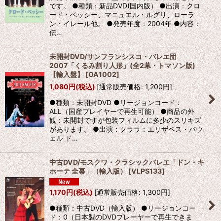
です。 ●種類：新品DVD(国内版） ●出演：クロ
ード・ベッシー、マニュエル・ルグリ、ローラ
ン・イレール他。 ●発売年度：2004年 ●内容：
伝…
未開封DVD/サンフランシスコ・バレエ団
2007「くるみ割り人形」(全2幕・トマソン版)
【輸入盤】
[
OA1002
]
1,080
円
(税込)
[
通常販売価格
:
1,200
円
]
●種類：未開封DVD ●リージョンコード：
ALL（国産プレイヤーで再生可能） ●商品の外
観：未開封ですが包装フィルムに多少のスリキズ
があります。 ●出演：クララ：エリザベス・パウ
ェル ド…
中古DVD/モスクワ・クラシックバレエ「ドン・キ
ホーテ 全幕」（輸入版）
[
VLPS133
]
1,170
円
(税込)
[
通常販売価格
:
1,300
円
]
●種類：中古DVD（輸入版） ●リージョンコー
ド：0（日本製のDVDプレーヤーで再生できま