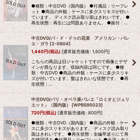
●種類：中古DVD（国内版） ●付属品：リーフレ
ット ●商品の外観：ケースに多少スリキズが付い
ています。 ディスク読み取り面はきれいです。 ●
再生状態：再生には問題ありません。 ●振付：…
中古DVD/パ・ド・ドゥの花束 アメリカン・バレ
エ・ガラ
[
2-0604
]
1,440
円
(税込)
[
通常販売価格
:
1,600
円
]
こちらの商品は旧ジャケットですので画像とデザ
インが異なります。収録内容は同じです。 ●種
類：中古DVD ●商品の外観：ケースに多少スリキ
ズが付いています。盤はきれいな状態です。 ●再
生状態：…
中古DVD/パリ・オペラ座バレエ「ロミオとジュリ
エット」（国内版）
[
WPBS95023
]
720
円
(税込)
[
通常販売価格
:
800
円
]
●種類：中古DVD（国内版） ●商品の外観：ケー
スに多少スリキズがあります。 ディスク読み取り
面はきれいです。 ●再生状態：全編早送りにて再
生確認済み ●付属品：リーフレット ●出演：モニ