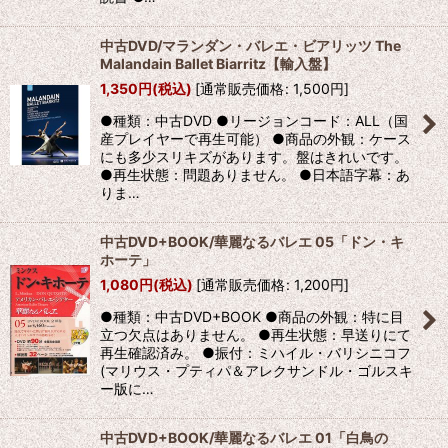
中古DVD/マランダン・バレエ・ビアリッツ The
Malandain Ballet Biarritz【輸入盤】
1,350
円
(税込)
[
通常販売価格
:
1,500
円
]
●種類：中古DVD ●リージョンコード：ALL（国
産プレイヤーで再生可能） ●商品の外観：ケース
にも多少スリキズがあります。盤はきれいです。
●再生状態：問題ありません。 ●日本語字幕：あ
りま…
中古DVD+BOOK/華麗なるバレエ 05「ドン・キ
ホーテ」
1,080
円
(税込)
[
通常販売価格
:
1,200
円
]
●種類：中古DVD+BOOK ●商品の外観：特に目
立つ欠点はありません。 ●再生状態：早送りにて
再生確認済み。 ●振付：ミハイル・バリシニコフ
(マリウス・プティパ＆アレクサンドル・ゴルスキ
ー版に…
中古DVD+BOOK/華麗なるバレエ 01「白鳥の