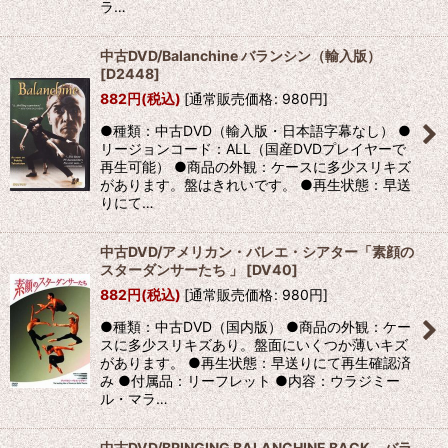
ラ…
中古DVD/Balanchine バランシン（輸入版）
[
D2448
]
882
円
(税込)
[
通常販売価格
:
980
円
]
●種類：中古DVD（輸入版・日本語字幕なし） ●
リージョンコード：ALL（国産DVDプレイヤーで
再生可能） ●商品の外観：ケースに多少スリキズ
があります。盤はきれいです。 ●再生状態：早送
りにて…
中古DVD/アメリカン・バレエ・シアター「素顔の
スターダンサーたち 」
[
DV40
]
882
円
(税込)
[
通常販売価格
:
980
円
]
●種類：中古DVD（国内版） ●商品の外観：ケー
スに多少スリキズあり。盤面にいくつか薄いキズ
があります。 ●再生状態：早送りにて再生確認済
み ●付属品：リーフレット ●内容：ウラジミー
ル・マラ…
中古DVD/BRINGING BALANCHINE BACK バラ