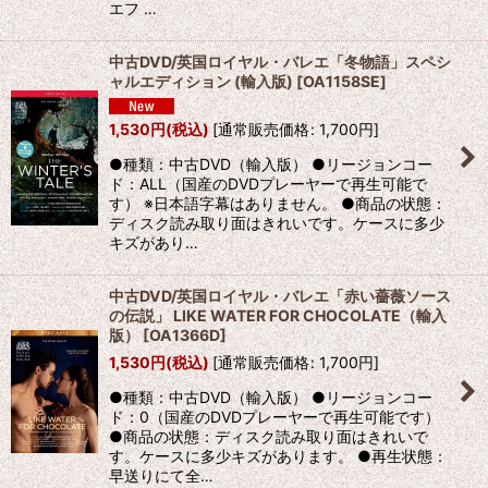
エフ …
中古DVD/英国ロイヤル・バレエ「冬物語」スペシ
ャルエディション (輸入版)
[
OA1158SE
]
1,530
円
(税込)
[
通常販売価格
:
1,700
円
]
●種類：中古DVD（輸入版） ●リージョンコー
ド：ALL（国産のDVDプレーヤーで再生可能で
す） ※日本語字幕はありません。 ●商品の状態：
ディスク読み取り面はきれいです。ケースに多少
キズがあり…
中古DVD/英国ロイヤル・バレエ「赤い薔薇ソース
の伝説」 LIKE WATER FOR CHOCOLATE（輸入
版）
[
OA1366D
]
1,530
円
(税込)
[
通常販売価格
:
1,700
円
]
●種類：中古DVD（輸入版） ●リージョンコー
ド：0（国産のDVDプレーヤーで再生可能です）
●商品の状態：ディスク読み取り面はきれいで
す。ケースに多少キズがあります。 ●再生状態：
早送りにて全…