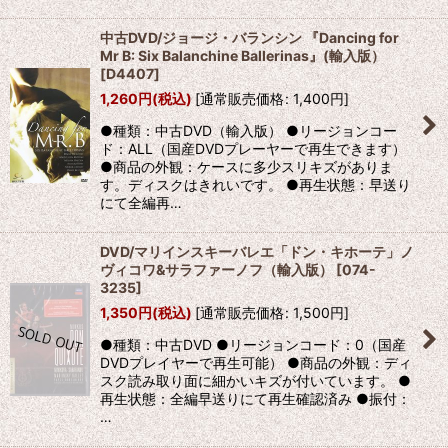
中古DVD/ジョージ・バランシン 『Dancing for
Mr B: Six Balanchine Ballerinas』(輸入版）
[
D4407
]
1,260
円
(税込)
[
通常販売価格
:
1,400
円
]
●種類：中古DVD（輸入版） ●リージョンコー
ド：ALL（国産DVDプレーヤーで再生できます）
●商品の外観：ケースに多少スリキズがありま
す。ディスクはきれいです。 ●再生状態：早送り
にて全編再…
DVD/マリインスキーバレエ「ドン・キホーテ」ノ
ヴィコワ&サラファーノフ（輸入版）
[
074-
3235
]
1,350
円
(税込)
[
通常販売価格
:
1,500
円
]
●種類：中古DVD ●リージョンコード：0（国産
DVDプレイヤーで再生可能） ●商品の外観：ディ
スク読み取り面に細かいキズが付いています。 ●
再生状態：全編早送りにて再生確認済み ●振付：
…