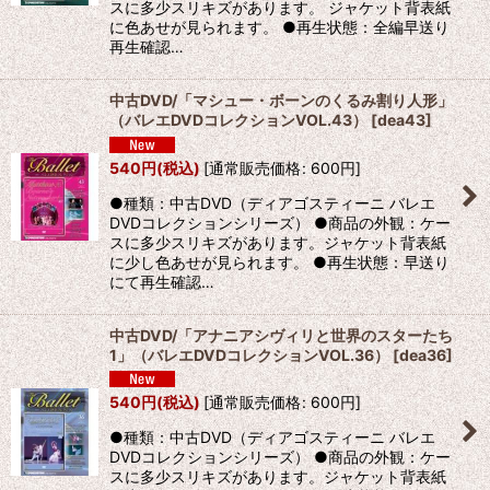
スに多少スリキズがあります。 ジャケット背表紙
に色あせが見られます。 ●再生状態：全編早送り
再生確認…
中古DVD/「マシュー・ボーンのくるみ割り人形」
（バレエDVDコレクションVOL.43）
[
dea43
]
540
円
(税込)
[
通常販売価格
:
600
円
]
●種類：中古DVD（ディアゴスティーニ バレエ
DVDコレクションシリーズ） ●商品の外観：ケー
スに多少スリキズがあります。ジャケット背表紙
に少し色あせが見られます。 ●再生状態：早送り
にて再生確認…
中古DVD/「アナニアシヴィリと世界のスターたち
1」（バレエDVDコレクションVOL.36）
[
dea36
]
540
円
(税込)
[
通常販売価格
:
600
円
]
●種類：中古DVD（ディアゴスティーニ バレエ
DVDコレクションシリーズ） ●商品の外観：ケー
スに多少スリキズがあります。ジャケット背表紙