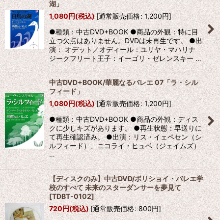
湖」
1,080
円
(税込)
[
通常販売価格
:
1,200
円
]
●種類：中古DVD+BOOK ●商品の外観：特に目
立つ欠点はありません。DVDは未再生です。 ●出
演： オデット／オディール：ユリヤ・マハリナ
ジークフリート王子：イーゴリ・ゼレンスキー …
中古DVD+BOOK/華麗なるバレエ 07「ラ・シル
フィード」
1,080
円
(税込)
[
通常販売価格
:
1,200
円
]
●種類：中古DVD+BOOK ●商品の外観：ディス
クに少しキズがあります。 ●再生状態：早送りに
て再生確認済み。 ●出演：リス・イェペセン（シ
ルフィード）、ニコライ・ヒュベ（ジェイムズ）
…
【ディスクのみ】中古DVD/ボリショイ・バレエ学
校のすべて 未来のスターダンサーを夢見て
[
TDBT-0102
]
720
円
(税込)
[
通常販売価格
:
800
円
]