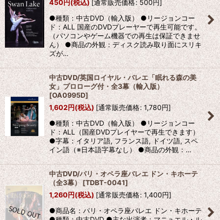
450
円
(税込)
[
通常販売価格
:
500
円
]
●種類：中古DVD（輸入版） ●リージョンコー
ド：ALL 国産のDVDプレーヤーで再生可能です。
（パソコンやゲーム機器での再生は保証できませ
ん） ●商品の外観：ディスク読み取り面にスリキ
ズが…
中古DVD/英国ロイヤル・バレエ「眠れる森の美
女」プロローグ付・全3幕（輸入版）
[
OA0995D
]
1,602
円
(税込)
[
通常販売価格
:
1,780
円
]
●種類：中古DVD（輸入版） ●リージョンコー
ド：ALL（国産DVDプレイヤーで再生できます）
●字幕：イタリア語, フランス語, ドイツ語, スペ
イン語（※日本語字幕なし） ●商品の外観：…
中古DVD/パリ・オペラ座バレエ ドン・キホーテ
（全3幕）
[
TDBT-0041
]
1,260
円
(税込)
[
通常販売価格
:
1,400
円
]
●商品名：パリ・オペラ座バレエ ドン・キホーテ
●種類：中古DVD ●主な出演者：マニュエル・ル