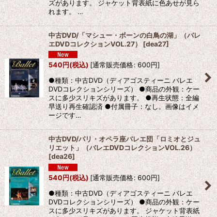
ズがあります。 ジャケット背表紙に色あせが見ら
れます。 …
中古DVD/「マシュー・ボーンの白鳥の湖」（バレ
エDVDコレクションVOL.27）
[
dea27
]
540
円
(税込)
[
通常販売価格
:
600
円
]
●種類：中古DVD（ディアゴスティーニ バレエ
DVDコレクションシリーズ） ●商品の外観：ケー
スに多少スリキズがあります。 ●再生状態：全編
早送り再生確認済 ●付属冊子：なし。画像はイメ
ージです…
中古DVD/パリ・オペラ座バレエ団「ロミオとジュ
リエット」（バレエDVDコレクションVOL.26）
[
dea26
]
540
円
(税込)
[
通常販売価格
:
600
円
]
●種類：中古DVD（ディアゴスティーニ バレエ
DVDコレクションシリーズ） ●商品の外観：ケー
スに多少スリキズがあります。 ジャケット背表紙