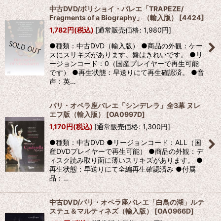
中古DVD/ボリショイ・バレエ「TRAPEZE/
Fragments of a Biography」（輸入版）
[
4424
]
1,782
円
(税込)
[
通常販売価格
:
1,980
円
]
●種類：中古DVD（輸入版） ●商品の外観：ケー
スにスリキズがあります。盤はきれいです。 ●リ
ージョンコード：0（国産プレイヤーで再生可能
です） ●再生状態：早送りにて再生確認済。 ●音
声：英…
パリ・オペラ座バレエ「シンデレラ」全3幕 ヌレ
エフ版（輸入版）
[
OA0997D
]
1,170
円
(税込)
[
通常販売価格
:
1,300
円
]
●種類：中古DVD ●リージョンコード：ALL（国
産DVDプレイヤーで再生可能） ●商品の外観：デ
ィスク読み取り面に薄いスリキズがあります。 ●
再生状態：早送りにて全編再生確認済み ●付属
品：…
中古DVD/パリ・オペラ座バレエ「白鳥の湖」ルテ
ステュ＆マルティネズ（輸入版）
[
OA0966D
]