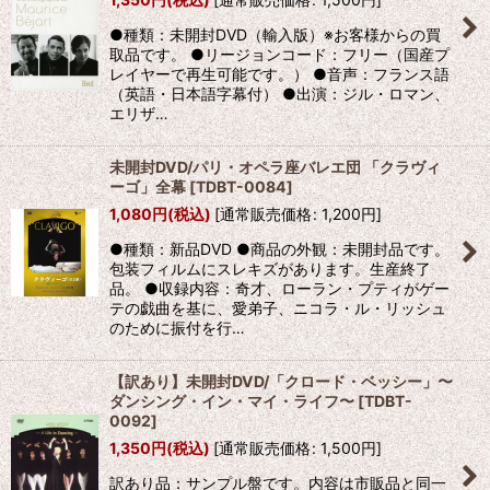
●種類：未開封DVD（輸入版）※お客様からの買
取品です。 ●リージョンコード：フリー（国産プ
レイヤーで再生可能です。） ●音声：フランス語
（英語・日本語字幕付） ●出演：ジル・ロマン、
エリザ…
未開封DVD/パリ・オペラ座バレエ団 「クラヴィ
ーゴ」全幕
[
TDBT-0084
]
1,080
円
(税込)
[
通常販売価格
:
1,200
円
]
●種類：新品DVD ●商品の外観：未開封品です。
包装フィルムにスレキズがあります。生産終了
品。 ●収録内容：奇才、ローラン・プティがゲー
テの戯曲を基に、愛弟子、ニコラ・ル・リッシュ
のために振付を行…
【訳あり】未開封DVD/「クロード・ベッシー」〜
ダンシング・イン・マイ・ライフ〜
[
TDBT-
0092
]
1,350
円
(税込)
[
通常販売価格
:
1,500
円
]
訳あり品：サンプル盤です。内容は市販品と同一