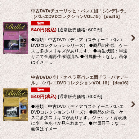
中古DVD/チューリッヒ・バレエ団「シンデレラ」
（バレエDVDコレクションVOL.15）
[
dea15
]
540
円
(税込)
[
通常販売価格
:
600
円
]
●種類：中古DVD（ディアゴスティーニ バレエ
DVDコレクションシリーズ） ●商品の外観：ケー
スに多少スリキズがあります。 ●再生状態：早送
りにて全編再生確認済み ●付属冊子：なし。画像
はイメー…
中古DVD/パリ・オペラ座バレエ団「ラ・バヤデー
ル」（バレエDVDコレクションVOL.16）
[
dea16
]
540
円
(税込)
[
通常販売価格
:
600
円
]
●種類：中古DVD（ディアゴスティーニ バレエ
DVDコレクションシリーズ） ●商品の外観：ケー
スに多少スリキズがあります。ジャケット背表紙
に少し色あせが見られます。 ●付属冊子：なし。
画像はイメー…