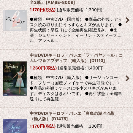
全3幕』
[
AMBE-8009
]
1,170
円
(税込)
[
通常販売価格
:
1,300
円
]
●種類：中古DVD（国内版） ●商品の外観：ディ
スク読み取り面にうっすらとキズがあります。 ●
再生状態：早送りにて全編再生確認済み。 ●出
演：ジュリー・ケント、イーサン・スティーフェ
ル、アンヘル…
中古DVD/キーロフ・バレエ「ラ・バヤデール」コ
ムレワ＆アブディフ （輸入版）
[
D1113
]
1,260
円
(税込)
[
通常販売価格
:
1,400
円
]
●種類：中古DVD（輸入版） ●リージョンコー
ド：フリー（国産プレイヤーで再生可能です。）
●商品の外観：ケースに多少スリキズがありま
す。ディスクはきれいです。 ●再生状態：全編早
送りにて再生確…
中古DVD/キーロフ・バレエ「白鳥の湖 全4幕」
（輸入版）
[
D1475
]
1,170
円
(税込)
[
通常販売価格
:
1,300
円
]