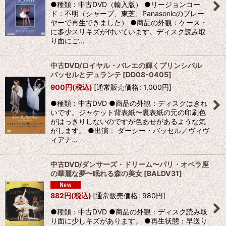
●種類：中古DVD（輸入版） ●リージョンコー
ド：不明（シャープ、東芝、Panasonicのプレー
ヤーで再生できました） ●商品の外観：ケース・
に多少スリキズが付いています。ディスク読み取
り面にご…
中古DVD/ロイヤル・バレエの輝くプリンシパル
バッセルとデュランテ
[
DD08-0405
]
900
円
(税込)
[
通常販売価格
:
1,000
円
]
●種類：中古DVD ●商品の外観：ディスクはきれ
いです。ジャケット背表紙〜裏表紙の元の印刷色
がはっきりしないのですが色あせがあるような気
がします。 ●出演： ダーシー・バッセル／ヴィヴ
ィアナ…
中古DVD/ダンサーズ・ドリーム〜パリ・オペラ座
の華麗な夢〜眠れる森の美女
[
BALDV31
]
882
円
(税込)
[
通常販売価格
:
980
円
]
●種類：中古DVD ●商品の外観：ディスク読み取
り面に少しキズがあります。 ●再生状態：早送り