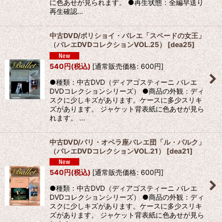
に色あせが見られます。 ●再生状態：全編早送り
再生確認…
中古DVD/ボリショイ・バレエ「スペードの女王」
（バレエDVDコレクションVOL.25）
[
dea25
]
540
円
(税込)
[
通常販売価格
:
600
円
]
●種類：中古DVD（ディアゴスティーニ バレエ
DVDコレクションシリーズ） ●商品の外観：ディ
スクに少しキズがあります。ケースに多少スリキ
ズがあります。 ジャケット背表紙に色あせが見ら
れます。 …
中古DVD/パリ・オペラ座バレエ団「ル・パルク」
（バレエDVDコレクションVOL.21）
[
dea21
]
540
円
(税込)
[
通常販売価格
:
600
円
]
●種類：中古DVD（ディアゴスティーニ バレエ
DVDコレクションシリーズ） ●商品の外観：ディ
スクに少しキズがあります。ケースに多少スリキ
ズがあります。 ジャケット背表紙に色あせが見ら