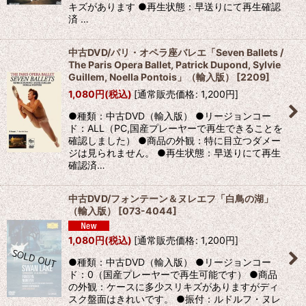
キズがあります ●再生状態：早送りにて再生確認
済 …
中古DVD/パリ・オペラ座バレエ「Seven Ballets /
The Paris Opera Ballet, Patrick Dupond, Sylvie
Guillem, Noella Pontois」（輸入版）
[
2209
]
1,080
円
(税込)
[
通常販売価格
:
1,200
円
]
●種類：中古DVD（輸入版） ●リージョンコー
ド：ALL（PC,国産プレーヤーで再生できることを
確認しました） ●商品の外観：特に目立つダメー
ジは見られません。 ●再生状態：早送りにて再生
確認済…
中古DVD/フォンテーン＆ヌレエフ「白鳥の湖」
（輸入版）
[
073-4044
]
1,080
円
(税込)
[
通常販売価格
:
1,200
円
]
●種類：中古DVD（輸入版） ●リージョンコー
ド：0（国産プレーヤーで再生可能です） ●商品
の外観：ケースに多少スリキズがありますがディ
スク盤面はきれいです。 ●振付：ルドルフ・ヌレ