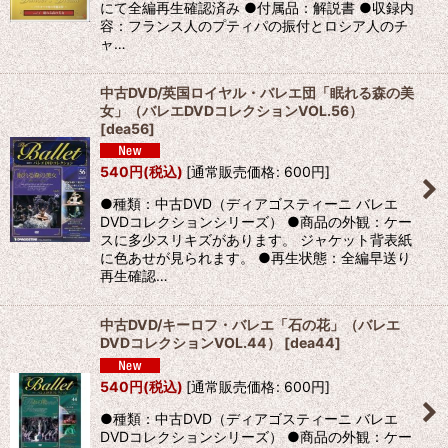
にて全編再生確認済み ●付属品：解説書 ●収録内
容：フランス人のプティパの振付とロシア人のチ
ャ…
中古DVD/英国ロイヤル・バレエ団「眠れる森の美
女」（バレエDVDコレクションVOL.56）
[
dea56
]
540
円
(税込)
[
通常販売価格
:
600
円
]
●種類：中古DVD（ディアゴスティーニ バレエ
DVDコレクションシリーズ） ●商品の外観：ケー
スに多少スリキズがあります。 ジャケット背表紙
に色あせが見られます。 ●再生状態：全編早送り
再生確認…
中古DVD/キーロフ・バレエ「石の花」（バレエ
DVDコレクションVOL.44）
[
dea44
]
540
円
(税込)
[
通常販売価格
:
600
円
]
●種類：中古DVD（ディアゴスティーニ バレエ
DVDコレクションシリーズ） ●商品の外観：ケー