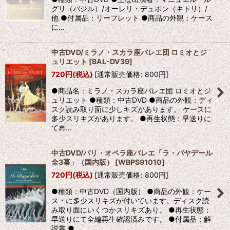
グリ（バジル）/オーレリ・デュポン（キトリ）/
他 ●付属品：リーフレット ●商品の外観：ケース
に…
中古DVD/ミラノ・スカラ座バレエ団 ロミオとジ
ュリエット
[
BAL-DV39
]
720
円
(税込)
[
通常販売価格
:
800
円
]
●商品名：ミラノ・スカラ座バレエ団 ロミオとジ
ュリエット ●種類：中古DVD ●商品の外観：ディ
スク読み取り面に少しキズがあります。 ケースに
多少スリキズがあります。 ●再生状態：早送りに
て再…
中古DVD/パリ・オペラ座バレエ「ラ・バヤデール
全3幕」（国内版）
[
WBPS91010
]
720
円
(税込)
[
通常販売価格
:
800
円
]
●種類：中古DVD（国内版） ●商品の外観：ケー
ス・に多少スリキズが付いています。ディスク読
み取り面にいくつかスリキズあり。 ●再生状態：
早送りにて全編再生確認済みです。 ●付属品：解
説書 ●…