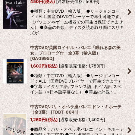
450
円
(税込)
[
通常販売価格
:
500
円
]
●種類：中古DVD（輸入版） ●リージョンコー
ド：ALL 国産のDVDプレーヤーで再生可能です。
（パソコンやゲーム機器での再生は保証できませ
ん） ●商品の外観：ディスク読み取り面にスリキ
ズが…
中古DVD/英国ロイヤル・バレエ「眠れる森の美
女」プロローグ付・全3幕（輸入版）
[
OA0995D
]
1,602
円
(税込)
[
通常販売価格
:
1,780
円
]
●種類：中古DVD（輸入版） ●リージョンコー
ド：ALL（国産DVDプレイヤーで再生できます）
●字幕：イタリア語, フランス語, ドイツ語, スペ
イン語（※日本語字幕なし） ●商品の外観：…
中古DVD/パリ・オペラ座バレエ ドン・キホーテ
（全3幕）
[
TDBT-0041
]
1,260
円
(税込)
[
通常販売価格
:
1,400
円
]
●商品名：パリ・オペラ座バレエ ドン・キホーテ
●種類：中古DVD ●主な出演者：マニュエル・ル