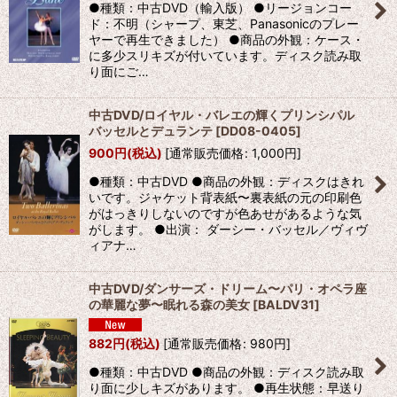
●種類：中古DVD（輸入版） ●リージョンコー
ド：不明（シャープ、東芝、Panasonicのプレー
ヤーで再生できました） ●商品の外観：ケース・
に多少スリキズが付いています。ディスク読み取
り面にご…
中古DVD/ロイヤル・バレエの輝くプリンシパル
バッセルとデュランテ
[
DD08-0405
]
900
円
(税込)
[
通常販売価格
:
1,000
円
]
●種類：中古DVD ●商品の外観：ディスクはきれ
いです。ジャケット背表紙〜裏表紙の元の印刷色
がはっきりしないのですが色あせがあるような気
がします。 ●出演： ダーシー・バッセル／ヴィヴ
ィアナ…
中古DVD/ダンサーズ・ドリーム〜パリ・オペラ座
の華麗な夢〜眠れる森の美女
[
BALDV31
]
882
円
(税込)
[
通常販売価格
:
980
円
]
●種類：中古DVD ●商品の外観：ディスク読み取
り面に少しキズがあります。 ●再生状態：早送り