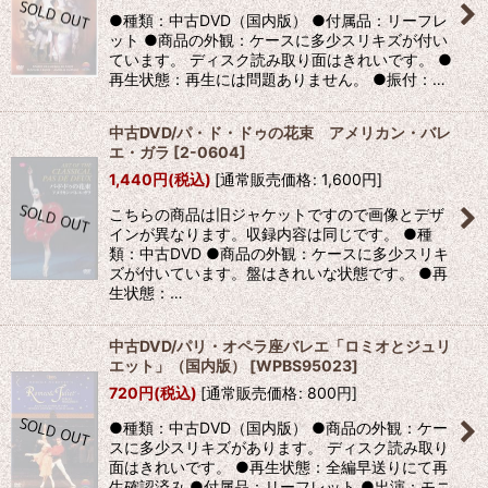
●種類：中古DVD（国内版） ●付属品：リーフレ
ット ●商品の外観：ケースに多少スリキズが付い
ています。 ディスク読み取り面はきれいです。 ●
再生状態：再生には問題ありません。 ●振付：…
中古DVD/パ・ド・ドゥの花束 アメリカン・バレ
エ・ガラ
[
2-0604
]
1,440
円
(税込)
[
通常販売価格
:
1,600
円
]
こちらの商品は旧ジャケットですので画像とデザ
インが異なります。収録内容は同じです。 ●種
類：中古DVD ●商品の外観：ケースに多少スリキ
ズが付いています。盤はきれいな状態です。 ●再
生状態：…
中古DVD/パリ・オペラ座バレエ「ロミオとジュリ
エット」（国内版）
[
WPBS95023
]
720
円
(税込)
[
通常販売価格
:
800
円
]
●種類：中古DVD（国内版） ●商品の外観：ケー
スに多少スリキズがあります。 ディスク読み取り
面はきれいです。 ●再生状態：全編早送りにて再
生確認済み ●付属品：リーフレット ●出演：モニ