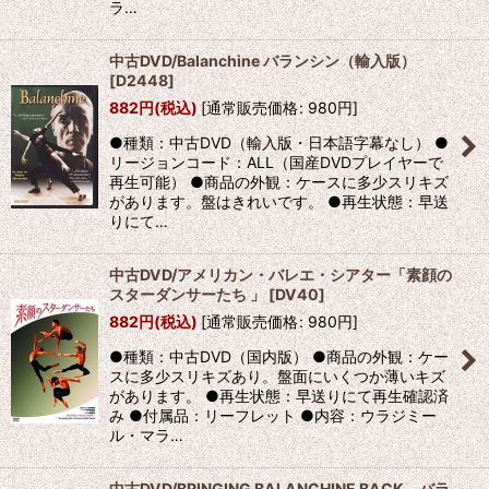
ラ…
中古DVD/Balanchine バランシン（輸入版）
[
D2448
]
882
円
(税込)
[
通常販売価格
:
980
円
]
●種類：中古DVD（輸入版・日本語字幕なし） ●
リージョンコード：ALL（国産DVDプレイヤーで
再生可能） ●商品の外観：ケースに多少スリキズ
があります。盤はきれいです。 ●再生状態：早送
りにて…
中古DVD/アメリカン・バレエ・シアター「素顔の
スターダンサーたち 」
[
DV40
]
882
円
(税込)
[
通常販売価格
:
980
円
]
●種類：中古DVD（国内版） ●商品の外観：ケー
スに多少スリキズあり。盤面にいくつか薄いキズ
があります。 ●再生状態：早送りにて再生確認済
み ●付属品：リーフレット ●内容：ウラジミー
ル・マラ…
中古DVD/BRINGING BALANCHINE BACK バラ