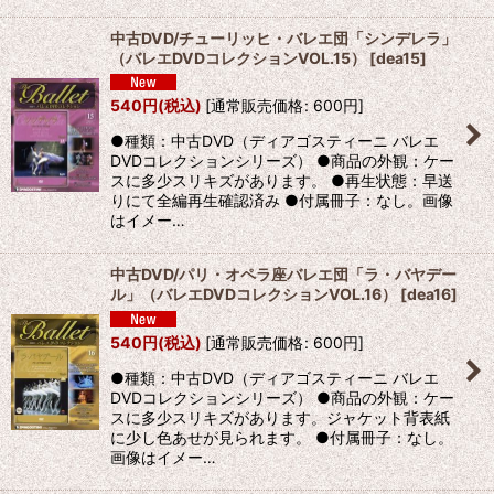
中古DVD/チューリッヒ・バレエ団「シンデレラ」
（バレエDVDコレクションVOL.15）
[
dea15
]
540
円
(税込)
[
通常販売価格
:
600
円
]
●種類：中古DVD（ディアゴスティーニ バレエ
DVDコレクションシリーズ） ●商品の外観：ケー
スに多少スリキズがあります。 ●再生状態：早送
りにて全編再生確認済み ●付属冊子：なし。画像
はイメー…
中古DVD/パリ・オペラ座バレエ団「ラ・バヤデー
ル」（バレエDVDコレクションVOL.16）
[
dea16
]
540
円
(税込)
[
通常販売価格
:
600
円
]
●種類：中古DVD（ディアゴスティーニ バレエ
DVDコレクションシリーズ） ●商品の外観：ケー
スに多少スリキズがあります。ジャケット背表紙
に少し色あせが見られます。 ●付属冊子：なし。
画像はイメー…