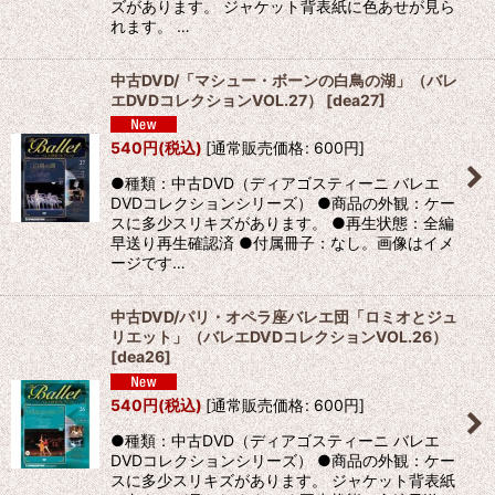
ズがあります。 ジャケット背表紙に色あせが見ら
れます。 …
中古DVD/「マシュー・ボーンの白鳥の湖」（バレ
エDVDコレクションVOL.27）
[
dea27
]
540
円
(税込)
[
通常販売価格
:
600
円
]
●種類：中古DVD（ディアゴスティーニ バレエ
DVDコレクションシリーズ） ●商品の外観：ケー
スに多少スリキズがあります。 ●再生状態：全編
早送り再生確認済 ●付属冊子：なし。画像はイメ
ージです…
中古DVD/パリ・オペラ座バレエ団「ロミオとジュ
リエット」（バレエDVDコレクションVOL.26）
[
dea26
]
540
円
(税込)
[
通常販売価格
:
600
円
]
●種類：中古DVD（ディアゴスティーニ バレエ
DVDコレクションシリーズ） ●商品の外観：ケー
スに多少スリキズがあります。 ジャケット背表紙