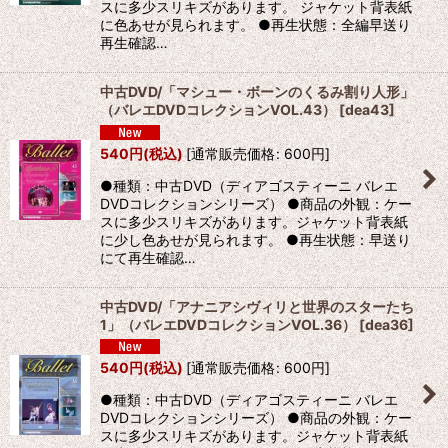
スに多少スリキズがあります。 ジャケット背表紙
に色あせが見られます。 ●再生状態：全編早送り
再生確認…
中古DVD/「マシュー・ボーンのくるみ割り人形」
（バレエDVDコレクションVOL.43）
[
dea43
]
540
円
(税込)
[
通常販売価格
:
600
円
]
●種類：中古DVD（ディアゴスティーニ バレエ
DVDコレクションシリーズ） ●商品の外観：ケー
スに多少スリキズがあります。ジャケット背表紙
に少し色あせが見られます。 ●再生状態：早送り
にて再生確認…
中古DVD/「アナニアシヴィリと世界のスターたち
1」（バレエDVDコレクションVOL.36）
[
dea36
]
540
円
(税込)
[
通常販売価格
:
600
円
]
●種類：中古DVD（ディアゴスティーニ バレエ
DVDコレクションシリーズ） ●商品の外観：ケー
スに多少スリキズがあります。ジャケット背表紙