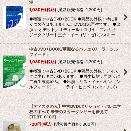
湖」
1,080
円
(税込)
[
通常販売価格
:
1,200
円
]
●種類：中古DVD+BOOK ●商品の外観：特に目
立つ欠点はありません。DVDは未再生です。 ●出
演： オデット／オディール：ユリヤ・マハリナ
ジークフリート王子：イーゴリ・ゼレンスキー …
中古DVD+BOOK/華麗なるバレエ 07「ラ・シル
フィード」
1,080
円
(税込)
[
通常販売価格
:
1,200
円
]
●種類：中古DVD+BOOK ●商品の外観：ディス
クに少しキズがあります。 ●再生状態：早送りに
て再生確認済み。 ●出演：リス・イェペセン（シ
ルフィード）、ニコライ・ヒュベ（ジェイムズ）
…
【ディスクのみ】中古DVD/ボリショイ・バレエ学
校のすべて 未来のスターダンサーを夢見て
[
TDBT-0102
]
720
円
(税込)
[
通常販売価格
:
800
円
]