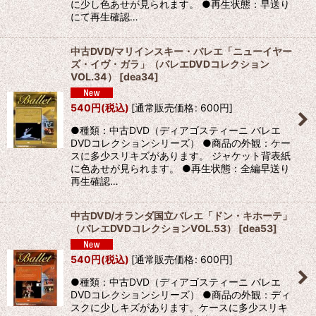
に少し色あせが見られます。 ●再生状態：早送り
にて再生確認…
中古DVD/マリインスキー・バレエ「ニューイヤー
ズ・イヴ・ガラ」（バレエDVDコレクション
VOL.34）
[
dea34
]
540
円
(税込)
[
通常販売価格
:
600
円
]
●種類：中古DVD（ディアゴスティーニ バレエ
DVDコレクションシリーズ） ●商品の外観：ケー
スに多少スリキズがあります。 ジャケット背表紙
に色あせが見られます。 ●再生状態：全編早送り
再生確認…
中古DVD/オランダ国立バレエ「ドン・キホーテ」
（バレエDVDコレクションVOL.53）
[
dea53
]
540
円
(税込)
[
通常販売価格
:
600
円
]
●種類：中古DVD（ディアゴスティーニ バレエ
DVDコレクションシリーズ） ●商品の外観：ディ
スクに少しキズがあります。ケースに多少スリキ