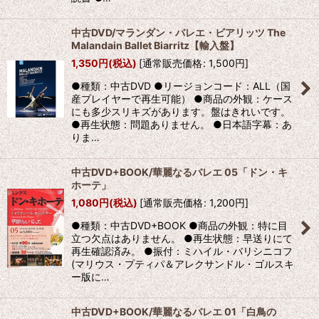
中古DVD/マランダン・バレエ・ビアリッツ The
Malandain Ballet Biarritz【輸入盤】
1,350
円
(税込)
[
通常販売価格
:
1,500
円
]
●種類：中古DVD ●リージョンコード：ALL（国
産プレイヤーで再生可能） ●商品の外観：ケース
にも多少スリキズがあります。盤はきれいです。
●再生状態：問題ありません。 ●日本語字幕：あ
りま…
中古DVD+BOOK/華麗なるバレエ 05「ドン・キ
ホーテ」
1,080
円
(税込)
[
通常販売価格
:
1,200
円
]
●種類：中古DVD+BOOK ●商品の外観：特に目
立つ欠点はありません。 ●再生状態：早送りにて
再生確認済み。 ●振付：ミハイル・バリシニコフ
(マリウス・プティパ＆アレクサンドル・ゴルスキ
ー版に…
中古DVD+BOOK/華麗なるバレエ 01「白鳥の