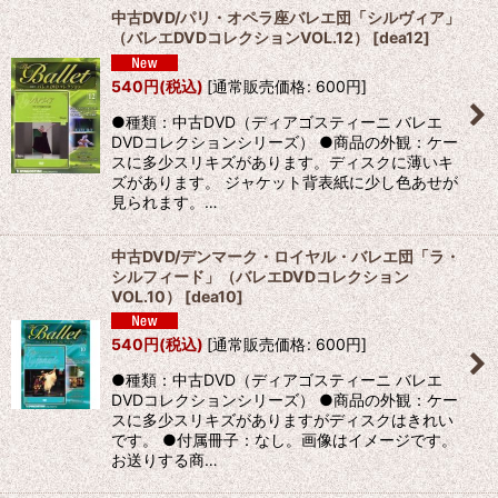
中古DVD/パリ・オペラ座バレエ団「シルヴィア」
（バレエDVDコレクションVOL.12）
[
dea12
]
540
円
(税込)
[
通常販売価格
:
600
円
]
●種類：中古DVD（ディアゴスティーニ バレエ
DVDコレクションシリーズ） ●商品の外観：ケー
スに多少スリキズがあります。ディスクに薄いキ
ズがあります。 ジャケット背表紙に少し色あせが
見られます。…
中古DVD/デンマーク・ロイヤル・バレエ団「ラ・
シルフィード」（バレエDVDコレクション
VOL.10）
[
dea10
]
540
円
(税込)
[
通常販売価格
:
600
円
]
●種類：中古DVD（ディアゴスティーニ バレエ
DVDコレクションシリーズ） ●商品の外観：ケー
スに多少スリキズがありますがディスクはきれい
です。 ●付属冊子：なし。画像はイメージです。
お送りする商…