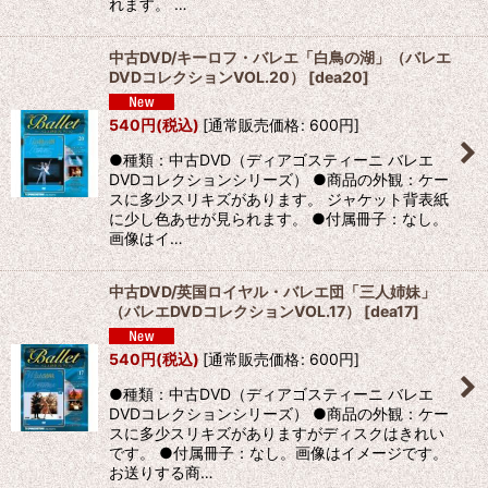
れます。 …
中古DVD/キーロフ・バレエ「白鳥の湖」（バレエ
DVDコレクションVOL.20）
[
dea20
]
540
円
(税込)
[
通常販売価格
:
600
円
]
●種類：中古DVD（ディアゴスティーニ バレエ
DVDコレクションシリーズ） ●商品の外観：ケー
スに多少スリキズがあります。 ジャケット背表紙
に少し色あせが見られます。 ●付属冊子：なし。
画像はイ…
中古DVD/英国ロイヤル・バレエ団「三人姉妹」
（バレエDVDコレクションVOL.17）
[
dea17
]
540
円
(税込)
[
通常販売価格
:
600
円
]
●種類：中古DVD（ディアゴスティーニ バレエ
DVDコレクションシリーズ） ●商品の外観：ケー
スに多少スリキズがありますがディスクはきれい
です。 ●付属冊子：なし。画像はイメージです。
お送りする商…