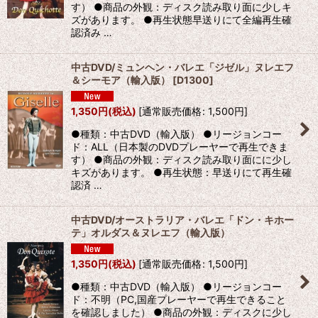
す） ●商品の外観：ディスク読み取り面に少しキ
ズがあります。 ●再生状態早送りにて全編再生確
認済み …
中古DVD/ミュンヘン・バレエ「ジゼル」ヌレエフ
＆シーモア（輸入版）
[
D1300
]
1,350
円
(税込)
[
通常販売価格
:
1,500
円
]
●種類：中古DVD（輸入版） ●リージョンコー
ド：ALL（日本製のDVDプレーヤーで再生できま
す） ●商品の外観：ディスク読み取り面にに少し
キズがあります。 ●再生状態：早送りにて再生確
認済 …
中古DVD/オーストラリア・バレエ「ドン・キホー
テ」オルダス＆ヌレエフ（輸入版）
1,350
円
(税込)
[
通常販売価格
:
1,500
円
]
●種類：中古DVD（輸入版） ●リージョンコー
ド：不明（PC,国産プレーヤーで再生できること
を確認しました） ●商品の外観：ディスクに少し