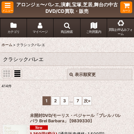
アロンジェ〜バレエ,演劇,宝塚,芝居,舞台の中古
DVD/CD買取・販売
メニュー
カート
買取お申込みフォ
カテゴリ
マイページ
商品検索
ご利用案内
ーム
ホーム
>
クラシックバレエ
クラシックバレエ
表示順変更
閉じる
414
件
サブカテゴリ
:
1
2
3
...
7
次
»
表示数
:
未開封DVD/モーリス・ベジャール「ブレル バル
バラ Brel Barbara」
[
9839330
]
並び順
:
1,350
円
(税込)
[
通常販売価格
:
1,500
円
]