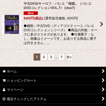
中古DVD/キーロフ・バレエ「海賊」（バレエ
DVDコレクションVOL.7）
[
dea7
]
540
円
(税込)
[
通常販売価格
:
600
円
]
●種類：中古DVD（ディアゴスティーニ バレエ
DVDコレクションシリーズ） ●商品の外観：ケー
スに多少スリキズがあります。 ●付属冊子：な
し。画像はイメージです。お送りする商品に冊子
は付きません。…
1
2
3
...
7
次
»
ホーム
ショッピングカート
マイページ
最近チェックしたアイテム