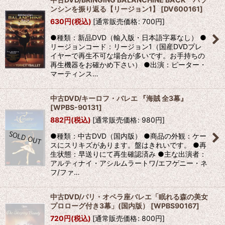
ンシンを振り返る【リージョン1】
[
DV600161
]
630
円
(税込)
[
通常販売価格
:
700
円
]
●種類：新品DVD（輸入版・日本語字幕なし） ●
リージョンコード：リージョン1（国産DVDプレ
イヤーで再生不可な場合が多いです。お手持ちの
再生機器をお確かめ下さい） ●出演：ピーター・
マーティンス…
中古DVD/キーロフ・バレエ 『海賊 全3幕』
[
WPBS-90131
]
882
円
(税込)
[
通常販売価格
:
980
円
]
●種類：中古DVD（国内版） ●商品の外観：ケー
スにスリキズがあります。盤はきれいです。 ●再
生状態：早送りにて再生確認済み ●主な出演者：
アルティナイ・アシルムラートワ/エフゲニー・ネ
フ/ファ…
中古DVD/パリ・オペラ座バレエ「眠れる森の美女
プロローグ付き3幕」(国内版）
[
WPBS90167
]
720
円
(税込)
[
通常販売価格
:
800
円
]