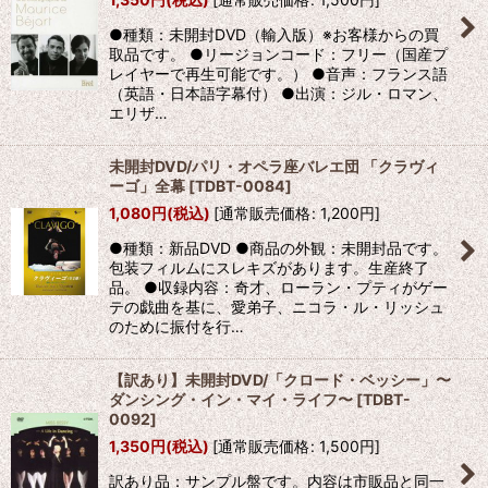
●種類：未開封DVD（輸入版）※お客様からの買
絞り込む
取品です。 ●リージョンコード：フリー（国産プ
レイヤーで再生可能です。） ●音声：フランス語
（英語・日本語字幕付） ●出演：ジル・ロマン、
エリザ…
未開封DVD/パリ・オペラ座バレエ団 「クラヴィ
ーゴ」全幕
[
TDBT-0084
]
1,080
円
(税込)
[
通常販売価格
:
1,200
円
]
●種類：新品DVD ●商品の外観：未開封品です。
包装フィルムにスレキズがあります。生産終了
品。 ●収録内容：奇才、ローラン・プティがゲー
テの戯曲を基に、愛弟子、ニコラ・ル・リッシュ
のために振付を行…
【訳あり】未開封DVD/「クロード・ベッシー」〜
ダンシング・イン・マイ・ライフ〜
[
TDBT-
0092
]
1,350
円
(税込)
[
通常販売価格
:
1,500
円
]
訳あり品：サンプル盤です。内容は市販品と同一