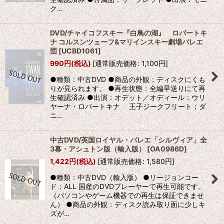
ク…
DVD/チャイコフスキー『白鳥の湖』 ロパートキ
ナ コルスンツェーフ&マリインスキー劇場バレエ
団
[
UCBD1061
]
990
円
(税込)
[
通常販売価格
:
1,100
円
]
●種類：中古DVD ●商品の外観：ディスクにくも
りが見られます。 ●再生状態：全編早送りにて再
生確認済み ●出演：オデット／オディール：ウリ
ヤーナ・ロパートキナ 王子ジークフリート：ダ
ニ…
中古DVD/英国ロイヤル・バレエ「シルヴィア」全
3幕・アシュトン版（輸入版）
[
OA0986D
]
1,422
円
(税込)
[
通常販売価格
:
1,580
円
]
●種類：中古DVD（輸入版） ●リージョンコー
ド：ALL 国産のDVDプレーヤーで再生可能です。
（パソコンやゲーム機器での再生は保証できませ
ん） ●商品の外観：ディスク読み取り面に少しキ
ズが…