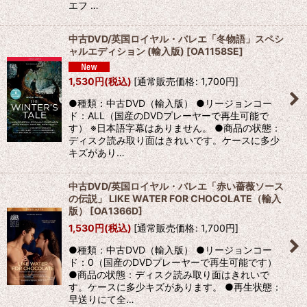
エフ …
中古DVD/英国ロイヤル・バレエ「冬物語」スペシ
ャルエディション (輸入版)
[
OA1158SE
]
1,530
円
(税込)
[
通常販売価格
:
1,700
円
]
●種類：中古DVD（輸入版） ●リージョンコー
ド：ALL（国産のDVDプレーヤーで再生可能で
す） ※日本語字幕はありません。 ●商品の状態：
ディスク読み取り面はきれいです。ケースに多少
キズがあり…
中古DVD/英国ロイヤル・バレエ「赤い薔薇ソース
の伝説」 LIKE WATER FOR CHOCOLATE（輸入
版）
[
OA1366D
]
1,530
円
(税込)
[
通常販売価格
:
1,700
円
]
●種類：中古DVD（輸入版） ●リージョンコー
ド：0（国産のDVDプレーヤーで再生可能です）
●商品の状態：ディスク読み取り面はきれいで
す。ケースに多少キズがあります。 ●再生状態：
早送りにて全…