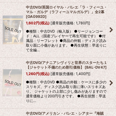
中古DVD/英国ロイヤル・バレエ「ラ・フィーユ・
マル・ガルデ（ラフィーユマルガルデ）」全2幕
[
OA0992D
]
1,602
円
(税込)
[
通常販売価格
:
1,780
円
]
●種類：中古DVD（輸入版） ●リージョンコー
ド：ALL（国産プレイヤーで再生可能です） ●付
属品：リーフレット ●商品の外観：ディスク読み
取り面に小傷があります。 ●再生状態：早送りに
て全編…
中古DVD/アナニアシヴィリと世界のスターたち１
【ジャケット不備のため割引価格】
[
BAL-DV47
]
1,260
円
(税込)
[
通常販売価格
:
1,400
円
]
●種類：中古DVD ●商品の外観：ケースに多少の
スリキズ、ディスク読み取り面に薄いスリキズあ
り。 ジャケットの上部に少し傷みがありますので
通常価格より200円引きです。 ●再生状態：早送
りに…
中古DVD/アメリカン・バレエ・シアター『海賊