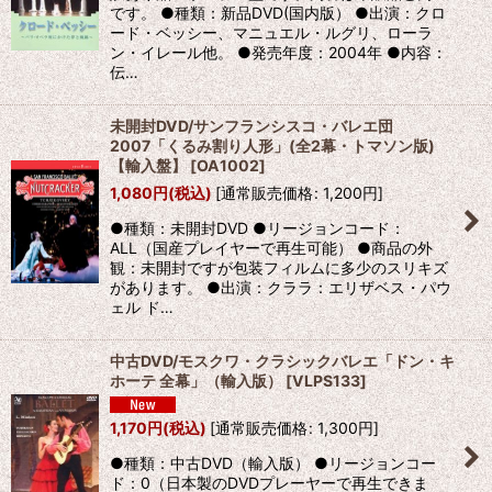
です。 ●種類：新品DVD(国内版） ●出演：クロ
ード・ベッシー、マニュエル・ルグリ、ローラ
ン・イレール他。 ●発売年度：2004年 ●内容：
伝…
未開封DVD/サンフランシスコ・バレエ団
2007「くるみ割り人形」(全2幕・トマソン版)
【輸入盤】
[
OA1002
]
1,080
円
(税込)
[
通常販売価格
:
1,200
円
]
●種類：未開封DVD ●リージョンコード：
ALL（国産プレイヤーで再生可能） ●商品の外
観：未開封ですが包装フィルムに多少のスリキズ
があります。 ●出演：クララ：エリザベス・パウ
ェル ド…
中古DVD/モスクワ・クラシックバレエ「ドン・キ
ホーテ 全幕」（輸入版）
[
VLPS133
]
1,170
円
(税込)
[
通常販売価格
:
1,300
円
]
●種類：中古DVD（輸入版） ●リージョンコー
ド：0（日本製のDVDプレーヤーで再生できま