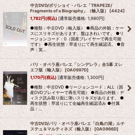
中古DVD/ボリショイ・バレエ「TRAPEZE/
Fragments of a Biography」（輸入版）
[
4424
]
1,782
円
(税込)
[
通常販売価格
:
1,980
円
]
●種類：中古DVD（輸入版） ●商品の外観：ケー
スにスリキズがあります。盤はきれいです。 ●リ
ージョンコード：0（国産プレイヤーで再生可能
です） ●再生状態：早送りにて再生確認済。 ●音
声：英…
パリ・オペラ座バレエ「シンデレラ」全3幕 ヌレ
エフ版（輸入版）
[
OA0997D
]
1,170
円
(税込)
[
通常販売価格
:
1,300
円
]
●種類：中古DVD ●リージョンコード：ALL（国
産DVDプレイヤーで再生可能） ●商品の外観：デ
ィスク読み取り面に薄いスリキズがあります。 ●
再生状態：早送りにて全編再生確認済み ●付属
品：…
中古DVD/パリ・オペラ座バレエ「白鳥の湖」ルテ
ステュ＆マルティネズ（輸入版）
[
OA0966D
]