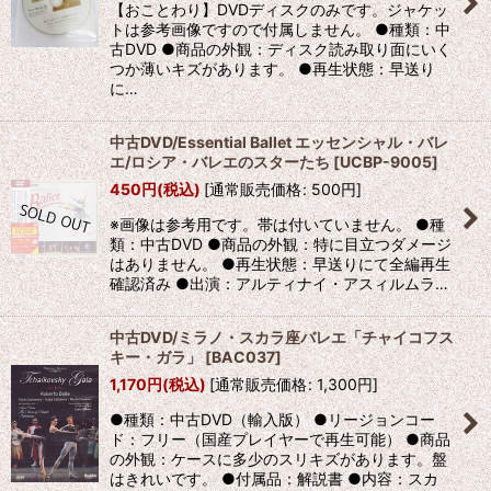
【おことわり】DVDディスクのみです。ジャケッ
トは参考画像ですので付属しません。 ●種類：中
古DVD ●商品の外観：ディスク読み取り面にいく
つか薄いキズがあります。 ●再生状態：早送り
に…
中古DVD/Essential Ballet エッセンシャル・バレ
エ/ロシア・バレエのスターたち
[
UCBP-9005
]
450
円
(税込)
[
通常販売価格
:
500
円
]
※画像は参考用です。帯は付いていません。 ●種
類：中古DVD ●商品の外観：特に目立つダメージ
はありません。 ●再生状態：早送りにて全編再生
確認済み ●出演：アルティナイ・アスィルムラ…
中古DVD/ミラノ・スカラ座バレエ「チャイコフス
キー・ガラ」
[
BAC037
]
1,170
円
(税込)
[
通常販売価格
:
1,300
円
]
●種類：中古DVD（輸入版） ●リージョンコー
ド：フリー（国産プレイヤーで再生可能） ●商品
の外観：ケースに多少のスリキズがあります。盤
はきれいです。 ●付属品：解説書 ●内容：スカ