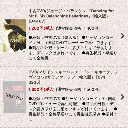
中古DVD/ジョージ・バランシン 『Dancing for
Mr B: Six Balanchine Ballerinas』(輸入版）
[
D4407
]
1,260
円
(税込)
[
通常販売価格
:
1,400
円
]
●種類：中古DVD（輸入版） ●リージョンコー
ド：ALL（国産DVDプレーヤーで再生できます）
●商品の外観：ケースに多少スリキズがありま
す。ディスクはきれいです。 ●再生状態：早送り
にて全編再…
DVD/マリインスキーバレエ「ドン・キホーテ」ノ
ヴィコワ&サラファーノフ（輸入版）
[
074-
3235
]
1,350
円
(税込)
[
通常販売価格
:
1,500
円
]
●種類：中古DVD ●リージョンコード：0（国産
DVDプレイヤーで再生可能） ●商品の外観：ディ
スク読み取り面に細かいキズが付いています。 ●
再生状態：全編早送りにて再生確認済み ●振付：
…