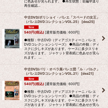
に色あせが見られます。 ●再生状態：全編早送り
再生確認…
中古DVD/ボリショイ・バレエ「スペードの女王」
（バレエDVDコレクションVOL.25）
[
dea25
]
540
円
(税込)
[
通常販売価格
:
600
円
]
●種類：中古DVD（ディアゴスティーニ バレエ
DVDコレクションシリーズ） ●商品の外観：ディ
スクに少しキズがあります。ケースに多少スリキ
ズがあります。 ジャケット背表紙に色あせが見ら
れます。 …
中古DVD/パリ・オペラ座バレエ団「ル・パルク」
（バレエDVDコレクションVOL.21）
[
dea21
]
540
円
(税込)
[
通常販売価格
:
600
円
]
●種類：中古DVD（ディアゴスティーニ バレエ
DVDコレクションシリーズ） ●商品の外観：ディ
スクに少しキズがあります。ケースに多少スリキ
ズがあります。 ジャケット背表紙に色あせが見ら