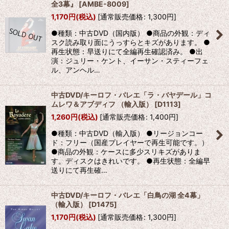
全3幕』
[
AMBE-8009
]
1,170
円
(税込)
[
通常販売価格
:
1,300
円
]
●種類：中古DVD（国内版） ●商品の外観：ディ
スク読み取り面にうっすらとキズがあります。 ●
再生状態：早送りにて全編再生確認済み。 ●出
演：ジュリー・ケント、イーサン・スティーフェ
ル、アンヘル…
中古DVD/キーロフ・バレエ「ラ・バヤデール」コ
ムレワ＆アブディフ （輸入版）
[
D1113
]
1,260
円
(税込)
[
通常販売価格
:
1,400
円
]
●種類：中古DVD（輸入版） ●リージョンコー
ド：フリー（国産プレイヤーで再生可能です。）
●商品の外観：ケースに多少スリキズがありま
す。ディスクはきれいです。 ●再生状態：全編早
送りにて再生確…
中古DVD/キーロフ・バレエ「白鳥の湖 全4幕」
（輸入版）
[
D1475
]
1,170
円
(税込)
[
通常販売価格
:
1,300
円
]