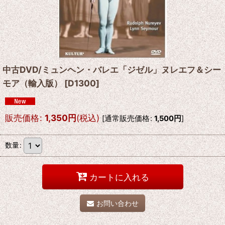
中古DVD/ミュンヘン・バレエ「ジゼル」ヌレエフ＆シー
モア（輸入版）
[
D1300
]
販売価格
:
1,350
円
(税込)
[
通常販売価格
:
1,500
円
]
数量
:
カートに入れる
お問い合わせ