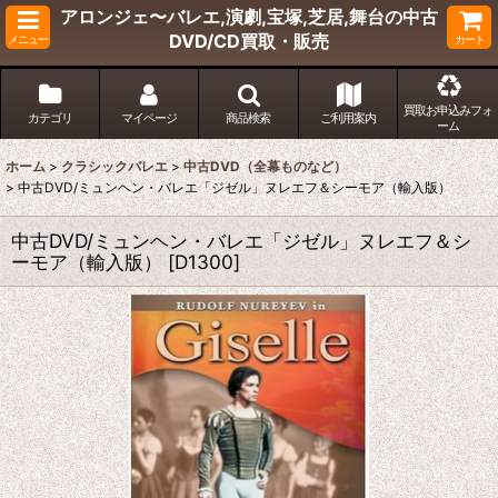
アロンジェ〜バレエ,演劇,宝塚,芝居,舞台の中古
DVD/CD買取・販売
メニュー
カート
買取お申込みフォ
カテゴリ
マイページ
商品検索
ご利用案内
ーム
ホーム
>
クラシックバレエ
>
中古DVD（全幕ものなど）
>
中古DVD/ミュンヘン・バレエ「ジゼル」ヌレエフ＆シーモア（輸入版）
中古DVD/ミュンヘン・バレエ「ジゼル」ヌレエフ＆シ
ーモア（輸入版）
[
D1300
]