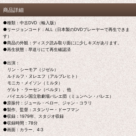
商品詳細
●種類：中古DVD（輸入版）
●リージョンコード：ALL（日本製のDVDプレーヤーで再生できま
す）
●商品の外観：ディスク読み取り面にに少しキズがあります。
●再生状態：早送りにて再生確認済
●出演：
リン・シーモア（ジゼル）
ルドルフ・ヌレエフ（アルブレヒト）
モニカ・メイソン（ミルタ）
ゲルト・ラーセン（ベルタ）、他
バイエルン国立歌劇場バレエ団（ミュンヘン・バレエ）
●原振付：ジュール・ペロー、ジャン・コラリ
●製作、監督：スタンリー・ドーフマン
●収録：1979年、スタジオ収録
●収録時間：78分
●画面：カラー、4:3