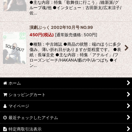
●主な内容：特集「歌舞伎に行こう」/維新派/グ
ループ魂/他 ●インタビュー：古田新太/広末涼子/
佐…
演劇ぶっく 2002年10月号 NO.99
450
円
(税込)
[
通常販売価格
:
500
円
]
●種類：中古雑誌 ●商品の状態：端のほうに多少
傷み、薄い折れ目がありますが並程度です。 ●表
紙：長塚圭史 ●主な内容：特集「アテルイ」/フ
ローズンビーチ/HAKANA/藪の中/みつばち ●イ
ン…
ホーム
ショッピングカート
マイページ
最近チェックしたアイテム
特定商取引法表示