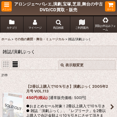
アロンジェ〜バレエ,演劇,宝塚,芝居,舞台の中古
DVD/CD買取・販売
メニュー
カート
買取お申込みフォ
カテゴリ
マイページ
商品検索
ご利用案内
ーム
ホーム
>
その他の劇団・舞台・ミュージカル
>
雑誌/演劇ぶっく
雑誌/演劇ぶっく
表示順変更
閉じる
21
件
表示数
:
【2冊以上購入で10％引き】演劇ぶっく 2005年2
月号 VOL.113
並び順
:
450
円
(税込)
[
通常販売価格
:
500
円
]
●おまとめセール対象！2冊以上購入で10％引き
絞り込む
● 雑誌「演劇ぶっく」、「レプリーク」を2冊以
上購入で合計金額より10％引きにさせて頂きま