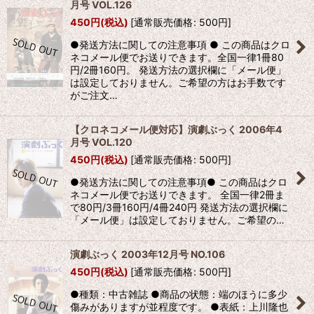
月号 VOL.126
450
円
(税込)
[
通常販売価格
:
500
円
]
●発送方法に関しての注意事項 ● この商品はクロ
ネコメール便でお送りできます。全国一律1冊80
円/2冊160円。 発送方法の選択欄に「メール便」
は設定しておりません。ご希望の方はお手数です
がご注文…
【クロネコメール便対応】演劇ぶっく 2006年4
月号 VOL.120
450
円
(税込)
[
通常販売価格
:
500
円
]
●発送方法に関しての注意事項● この商品はクロ
ネコメール便でお送りできます。 全国一律2冊ま
で80円/3冊160円/4冊240円 発送方法の選択欄に
「メール便」は設定しておりません。ご希望の…
演劇ぶっく 2003年12月号 NO.106
450
円
(税込)
[
通常販売価格
:
500
円
]
●種類：中古雑誌 ●商品の状態：端のほうに多少
傷みがありますが並程度です。 ●表紙：上川隆也