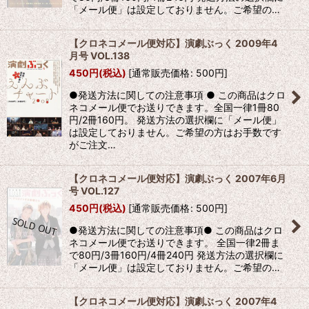
「メール便」は設定しておりません。ご希望の…
【クロネコメール便対応】演劇ぶっく 2009年4
月号 VOL.138
450
円
(税込)
[
通常販売価格
:
500
円
]
●発送方法に関しての注意事項 ● この商品はクロ
ネコメール便でお送りできます。全国一律1冊80
円/2冊160円。 発送方法の選択欄に「メール便」
は設定しておりません。ご希望の方はお手数です
がご注文…
【クロネコメール便対応】演劇ぶっく 2007年6月
号 VOL.127
450
円
(税込)
[
通常販売価格
:
500
円
]
●発送方法に関しての注意事項● この商品はクロ
ネコメール便でお送りできます。 全国一律2冊ま
で80円/3冊160円/4冊240円 発送方法の選択欄に
「メール便」は設定しておりません。ご希望の…
【クロネコメール便対応】演劇ぶっく 2007年4