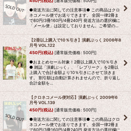
450
円
(税込)
[
通常販売価格
:
500
円
]
●発送方法に関しての注意事項● この商品はクロ
ネコメール便でお送りできます。 全国一律2冊ま
で80円/3冊160円/4冊240円 発送方法の選択欄に
「メール便」は設定しておりません。ご希望の…
【2冊以上購入で10％引き】演劇ぶっく 2006年8
月号 VOL.122
450
円
(税込)
[
通常販売価格
:
500
円
]
●おまとめセール対象！2冊以上購入で10％引き
● 雑誌「演劇ぶっく」、「レプリーク」を2冊以
上購入で合計金額より10％引きにさせて頂きま
す。 割引額は自動計算されませんので、折り返し
合計金額を…
【クロネコメール便対応】演劇ぶっく 2009年6
月号 VOL.139
450
円
(税込)
[
通常販売価格
:
500
円
]
●発送方法に関しての注意事項● この商品はクロ
ネコメール便でお送りできます。 全国一律2冊ま
で80円/3冊160円/4冊240円 発送方法の選択欄に