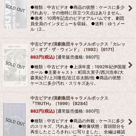
●種類：中古ビデオ ●商品の状態：ケースに多少
汚れあり。その他特に目立つ欠点はありません。
●備考：10周年記念のビデオアルバムです。劇団
員全員のインタビューを収録。 ●送料：ゆうメー
ル（2…
中古ビデオ/演劇集団キャラメルボックス「カレッ
ジ・オブ・ザ・ウィンド」（1992）
[
6171
]
882
円
(税込)
[
通常販売価格
:
980
円
]
●種類：中古ビデオ ●上演年度：1992年紀伊国屋
ホール ●主要キャスト：町田久実子/西川浩幸/大
森美紀子/上川隆也/近江谷太朗/他 ●商品の状態：
ケースに多少汚れ・スリキズあり。
中古ビデオ/演劇集団キャラメルボックス
『TRUTH』（1999）
[
8284
]
882
円
(税込)
[
通常販売価格
:
980
円
]
●種類：中古ビデオ ●商品の外観：ケースに多少
のスリキズ、汚れあり。 ●映像状態：冒頭部分を
再生したところきれいに写りました。 全編は確認