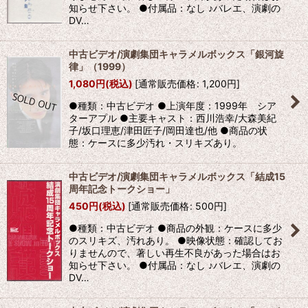
知らせ下さい。 ●付属品：なし ♪バレエ、演劇の
DV…
中古ビデオ/演劇集団キャラメルボックス「銀河旋
律」（1999）
1,080
円
(税込)
[
通常販売価格
:
1,200
円
]
●種類：中古ビデオ ●上演年度：1999年 シア
ターアプル ●主要キャスト：西川浩幸/大森美紀
子/坂口理恵/津田匠子/岡田達也/他 ●商品の状
態：ケースに多少汚れ・スリキズあり。
中古ビデオ/演劇集団キャラメルボックス「結成15
周年記念トークショー」
450
円
(税込)
[
通常販売価格
:
500
円
]
●種類：中古ビデオ ●商品の外観：ケースに多少
のスリキズ、汚れあり。 ●映像状態：確認してお
りませんので、著しい再生不良があった場合はお
知らせ下さい。 ●付属品：なし ♪バレエ、演劇の
DV…