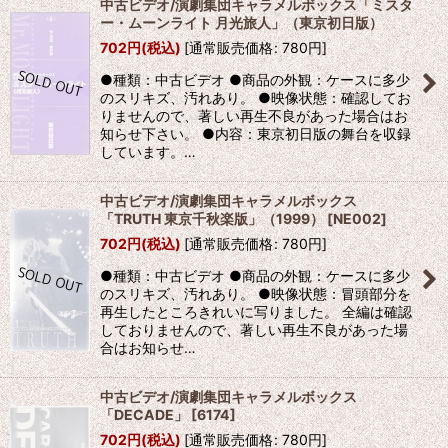
中古ビデオ/演劇集団キャラメルボックス「ミスタ
ー・ムーンライト 月光旅人」（東京初日版）
702
円
(税込)
[
通常販売価格
:
780
円
]
●種類：中古ビデオ ●商品の外観：ケースに多少
のスリキズ、汚れあり。 ●映像状態：確認してお
りませんので、著しい再生不良があった場合はお
知らせ下さい。 ●内容：東京初日版の舞台を収録
しています。…
中古ビデオ/演劇集団キャラメルボックス
「TRUTH 東京千秋楽版」（1999）
[
NE002
]
702
円
(税込)
[
通常販売価格
:
780
円
]
●種類：中古ビデオ ●商品の外観：ケースに多少
のスリキズ、汚れあり。 ●映像状態：冒頭部分を
再生したところきれいに写りました。 全編は確認
しておりませんので、著しい再生不良があった場
合はお知らせ…
中古ビデオ/演劇集団キャラメルボックス
「DECADE」
[
6174
]
702
円
(税込)
[
通常販売価格
:
780
円
]