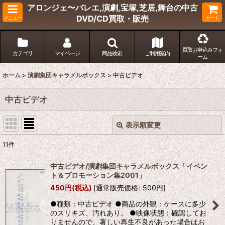
アロンジェ〜バレエ,演劇,宝塚,芝居,舞台の中古
DVD/CD買取・販売
メニュー
カート
買取お申込みフォ
カテゴリ
マイページ
商品検索
ご利用案内
ーム
ホーム
>
演劇集団キャラメルボックス
>
中古ビデオ
中古ビデオ
表示順変更
閉じる
11
件
表示数
:
中古ビデオ/演劇集団キャラメルボックス「イベン
ト＆プロモーション集2001」
並び順
:
450
円
(税込)
[
通常販売価格
:
500
円
]
●種類：中古ビデオ ●商品の外観：ケースに多少
絞り込む
のスリキズ、汚れあり。 ●映像状態：確認してお
りませんので、著しい再生不良があった場合はお