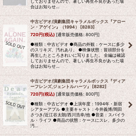
しておりませんので、著しい再生不良があった場
合はお知らせ…
中古ビデオ/演劇集団キャラメルボックス『アロー
ン・アゲイン』（1994）
[
8283
]
720
円
(税込)
[
通常販売価格
:
800
円
]
●種類：中古ビデオ ●商品の外観：ケースに多少
のスリキズ、汚れあり。 ●映像状態：冒頭部分を
再生したところきれいに写りました。 全編は確認
しておりませんので、著しい再生不良があった場
合はお知らせ…
中古ビデオ/演劇集団キャラメルボックス『ディア
ーフレンズ,ジェントルハーツ』
[
8282
]
720
円
(税込)
[
通常販売価格
:
800
円
]
●種類：中古ビデオ ●上演年度：1994年・新宿
シアターアプル ●主要キャスト：今井義博/岡田
さつき/近江谷太朗/西川浩幸/他 ●音楽：スパイラ
ル・ライフ ●商品の状態：ケースにスレ、多少の
汚…