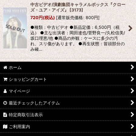
中古ビデオ/演劇集団キャラメルボックス『クロー
ズ・ユア・アイズ』
[
3173
]
720
円
(税込)
[
通常販売価格
:
800
円
]
●種類：中古ビデオ ●新品定価：6,500円（税
込） ●主な出演者：岡田達也/菅野良一/久松信美/
坂口理恵/他 ●商品の外観：ケースに多少の汚
れ、スリ傷があります。 ●再生状態：冒頭部分の
み確…
ホーム
ショッピングカート
マイページ
最近チェックしたアイテム
特定商取引法表示
ご利用案内