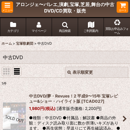
アロンジェ〜バレエ,演劇,宝塚,芝居,舞台の中古
DVD/CD買取・販売
メニュー
カート
買取お申込みフォ
カテゴリ
マイページ
商品検索
ご利用案内
ーム
ホーム
>
宝塚歌劇団
>
中古DVD
中古DVD
表示順変更
閉じる
1
件
表示数
:
中古DVD/夢・Revues！2 平成9〜15年 宝塚レビ
ュー&ショー・ハイライト版
[
TCAD027
]
並び順
:
1,980
円
(税込)
[
通常販売価格
:
2,200
円
]
●種類：中古DVD ●付属品：解説書 ●商品の外
絞り込む
観：ディスク読み取り面に数か所薄いキズがあり
ます。 ●再生状態：早送りにて再生確認済み。 ●