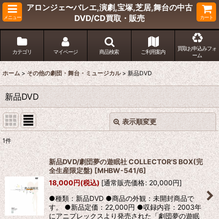
アロンジェ〜バレエ,演劇,宝塚,芝居,舞台の中古
DVD/CD買取・販売
メニュー
カート
買取お申込みフォ
カテゴリ
マイページ
商品検索
ご利用案内
ーム
ホーム
>
その他の劇団・舞台・ミュージカル
>
新品DVD
新品DVD
表示順変更
閉じる
1
件
表示数
:
新品DVD/劇団夢の遊眠社 COLLECTOR'S BOX(完
全生産限定盤)
[
MHBW-541/6
]
並び順
:
18,000
円
(税込)
[
通常販売価格
:
20,000
円
]
●種類：新品DVD ●商品の外観：未開封商品で
絞り込む
す。 ●新品定価：22,000円 ●収録内容：2003年
にアニプレックスより発売された「劇団夢の遊眠