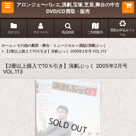
アロンジェ〜バレエ,演劇,宝塚,芝居,舞台の中古
DVD/CD買取・販売
メニュー
カート
買取お申込みフォ
カテゴリ
マイページ
商品検索
ご利用案内
ーム
ホーム
>
その他の劇団・舞台・ミュージカル
>
雑誌/演劇ぶっく
>
【2冊以上購入で10％引き】演劇ぶっく 2005年2月号 VOL.113
【2冊以上購入で10％引き】演劇ぶっく 2005年2月号
VOL.113