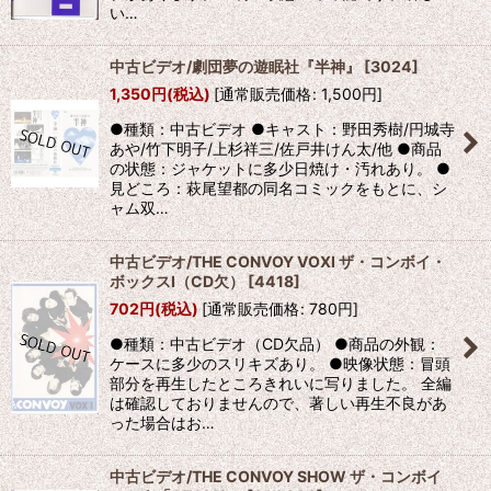
い…
中古ビデオ/劇団夢の遊眠社『半神』
[
3024
]
1,350
円
(税込)
[
通常販売価格
:
1,500
円
]
●種類：中古ビデオ ●キャスト：野田秀樹/円城寺
あや/竹下明子/上杉祥三/佐戸井けん太/他 ●商品
の状態：ジャケットに多少日焼け・汚れあり。 ●
見どころ：萩尾望都の同名コミックをもとに、シ
ャム双…
中古ビデオ/THE CONVOY VOXI ザ・コンボイ・
ボックスI（CD欠）
[
4418
]
702
円
(税込)
[
通常販売価格
:
780
円
]
●種類：中古ビデオ（CD欠品） ●商品の外観：
ケースに多少のスリキズあり。 ●映像状態：冒頭
部分を再生したところきれいに写りました。 全編
は確認しておりませんので、著しい再生不良があ
った場合はお…
中古ビデオ/THE CONVOY SHOW ザ・コンボイ