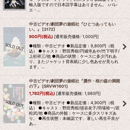
輸入版ですので日本語字幕はありません。 ♪バレ
エ・…
中古ビデオ/劇団夢の遊眠社『ひとつあってもい
い。』
[
3172
]
900
円
(税込)
[
通常販売価格
:
1,000
円
]
●種類：中古ビデオ ●新品定価：9,800円（税
込） ●キャスト：野田秀樹/円城寺あや/竹下明子/
上杉祥三/他 ●商品の状態：ケースに多少汚れあ
り。またジャケット背表紙に少し色あせが見られ
ます。…
中古ビデオ/劇団夢の遊眠社『贋作・桜の森の満開
の下』
[
SRVW1601
]
1,782
円
(税込)
[
通常販売価格
:
1,980
円
]
●種類：中古ビデオ ●新品定価：4,900円（税
込） ●キャスト：野田秀樹/毬谷友子/羽場裕一/若
松武/他 ●商品の外観：ケースに多少スリキズあ
り。 ●再生状態：未確認です。著しい再生不良が
あ…