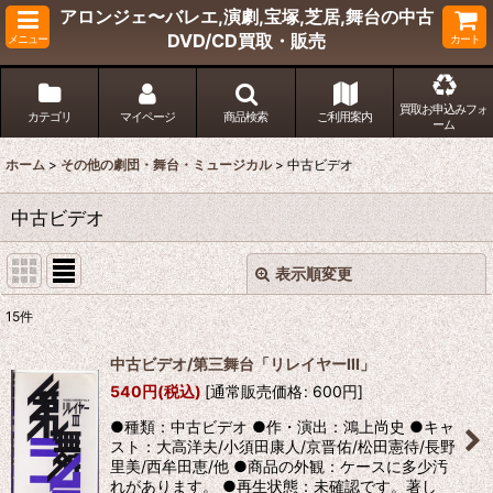
アロンジェ〜バレエ,演劇,宝塚,芝居,舞台の中古
DVD/CD買取・販売
メニュー
カート
買取お申込みフォ
カテゴリ
マイページ
商品検索
ご利用案内
ーム
ホーム
>
その他の劇団・舞台・ミュージカル
>
中古ビデオ
中古ビデオ
表示順変更
閉じる
15
件
表示数
:
中古ビデオ/第三舞台「リレイヤーIII」
540
円
(税込)
[
通常販売価格
:
600
円
]
並び順
:
●種類：中古ビデオ ●作・演出：鴻上尚史 ●キャ
スト：大高洋夫/小須田康人/京晋佑/松田憲待/長野
絞り込む
里美/西牟田恵/他 ●商品の外観：ケースに多少汚
れがあります。 ●再生状態：未確認です。著し