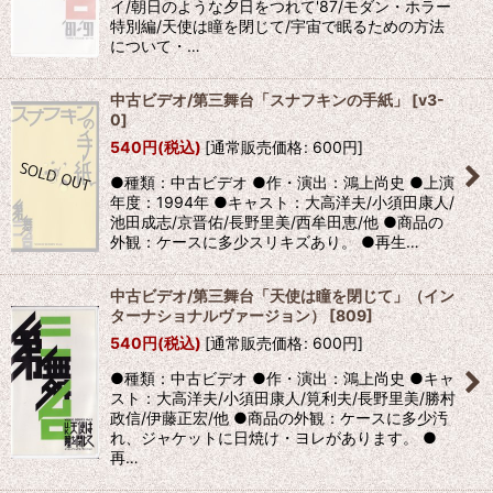
イ/朝日のような夕日をつれて'87/モダン・ホラー
特別編/天使は瞳を閉じて/宇宙で眠るための方法
について・…
中古ビデオ/第三舞台「スナフキンの手紙」
[
v3-
0
]
540
円
(税込)
[
通常販売価格
:
600
円
]
●種類：中古ビデオ ●作・演出：鴻上尚史 ●上演
年度：1994年 ●キャスト：大高洋夫/小須田康人/
池田成志/京晋佑/長野里美/西牟田恵/他 ●商品の
外観：ケースに多少スリキズあり。 ●再生…
中古ビデオ/第三舞台「天使は瞳を閉じて」（イン
ターナショナルヴァージョン）
[
809
]
540
円
(税込)
[
通常販売価格
:
600
円
]
●種類：中古ビデオ ●作・演出：鴻上尚史 ●キャ
スト：大高洋夫/小須田康人/筧利夫/長野里美/勝村
政信/伊藤正宏/他 ●商品の外観：ケースに多少汚
れ、ジャケットに日焼け・ヨレがあります。 ●
再…