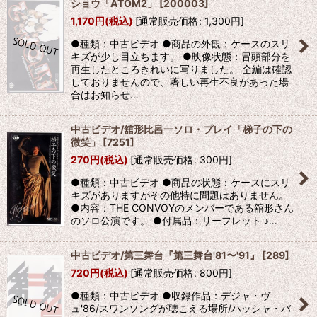
ショウ「ATOM2」
[
200003
]
1,170
円
(税込)
[
通常販売価格
:
1,300
円
]
●種類：中古ビデオ ●商品の外観：ケースのスリ
キズが少し目立ちます。 ●映像状態：冒頭部分を
再生したところきれいに写りました。 全編は確認
しておりませんので、著しい再生不良があった場
合はお知らせ…
中古ビデオ/舘形比呂一ソロ・プレイ「梯子の下の
微笑」
[
7251
]
270
円
(税込)
[
通常販売価格
:
300
円
]
●種類：中古ビデオ ●商品の状態：ケースにスリ
キズがありますがその他特に問題はありません。
●内容：THE CONVOYのメンバーである舘形さん
のソロ公演です。 ●付属品：リーフレット ♪…
中古ビデオ/第三舞台『第三舞台'81〜'91』
[
289
]
720
円
(税込)
[
通常販売価格
:
800
円
]
●種類：中古ビデオ ●収録作品：デジャ・ヴ
ュ'86/スワンソングが聴こえる場所/ハッシャ・バ