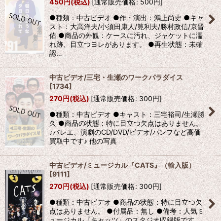
450
円
(税込)
[
通常販売価格
:
500
円
]
●種類：中古ビデオ ●作・演出：鴻上尚史 ●キャ
スト：大高洋夫/小須田康人/筧利夫/勝村政信/京晋
佑 ●商品の外観：ケースに汚れ、ジャケットに濡
れ跡、目立つヨレがあります。 ●再生状態：未確
認…
中古ビデオ/三宅・生瀬のワークパラダイス
[
1734
]
270
円
(税込)
[
通常販売価格
:
300
円
]
●種類：中古ビデオ ●キャスト：三宅裕司/生瀬勝
久 ●商品の状態：特に目立つ欠点はありません。
♪バレエ、演劇のCD/DVD/ビデオ/パンフなど高価
買取中です♪ 他の写真
中古ビデオ/ミュージカル『CATS』（輸入版）
[
9111
]
270
円
(税込)
[
通常販売価格
:
300
円
]
●種類：中古ビデオ ●商品の状態：特に目立つ欠
点はありません。 ●付属品：無し ●備考：人気ミ
ュージカル『キャッツ』のスタジオ収録版です。