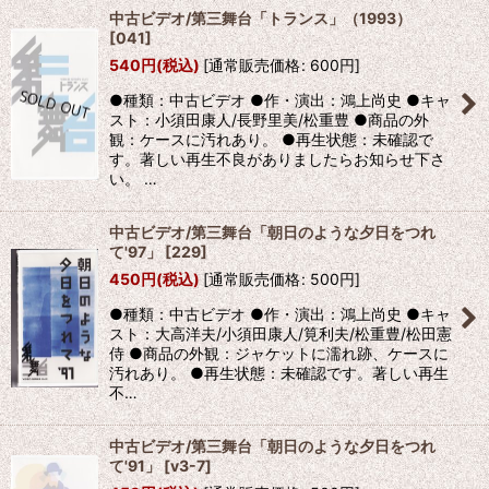
中古ビデオ/第三舞台「トランス」（1993）
[
041
]
540
円
(税込)
[
通常販売価格
:
600
円
]
●種類：中古ビデオ ●作・演出：鴻上尚史 ●キャ
スト：小須田康人/長野里美/松重豊 ●商品の外
観：ケースに汚れあり。 ●再生状態：未確認で
す。著しい再生不良がありましたらお知らせ下さ
い。 …
中古ビデオ/第三舞台「朝日のような夕日をつれ
て'97」
[
229
]
450
円
(税込)
[
通常販売価格
:
500
円
]
●種類：中古ビデオ ●作・演出：鴻上尚史 ●キャ
スト：大高洋夫/小須田康人/筧利夫/松重豊/松田憲
侍 ●商品の外観：ジャケットに濡れ跡、ケースに
汚れあり。 ●再生状態：未確認です。著しい再生
不…
中古ビデオ/第三舞台「朝日のような夕日をつれ
て'91」
[
v3-7
]