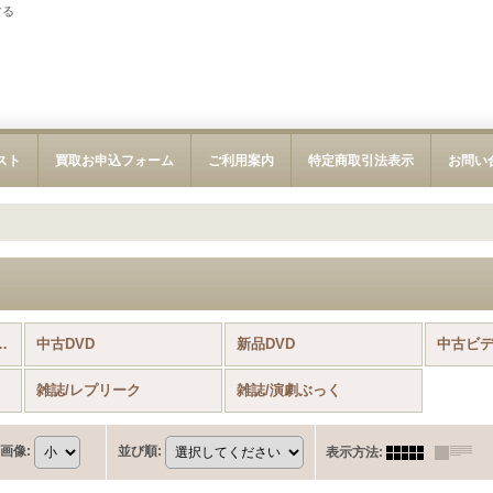
する
スト
買取お申込フォーム
ご利用案内
特定商取引法表示
お問い
・ミュージカル (全商品)
中古DVD
新品DVD
中古ビ
雑誌/レプリーク
雑誌/演劇ぶっく
画像
:
並び順
:
表示方法
: