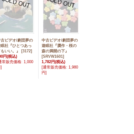
中古ビデオ/劇団夢の
中古ビデオ/劇団夢の
遊眠社『ひとつあっ
遊眠社『贋作・桜の
てもいい。』
[
3172
]
森の満開の下』
00円
(税込)
[
SRVW1601
]
通常販売価格
:
1,000
1,782円
(税込)
円
]
[
通常販売価格
:
1,980
円
]