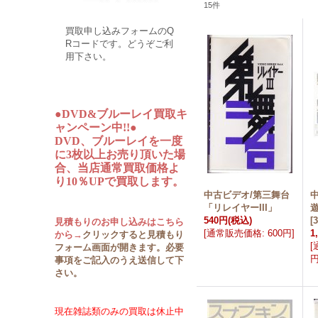
15
件
買取申し込みフォームのQ
Rコードです。どうぞご利
用下さい。
●DVD&ブルーレイ買取キ
ャンペーン中!!●
DVD、ブルーレイを一度
に3枚以上お売り頂いた場
合、当店通常買取価格よ
り10％UPで買取します。
中古ビデオ/第三舞台
「リレイヤーIII」
540円
(税込)
[
見積もりのお申し込みはこちら
[
通常販売価格
:
600円
]
1
から→
クリックすると見積もり
[
フォーム画面が開きます。必要
事項をご記入のうえ送信して下
さい。
現在雑誌類のみの買取は休止中