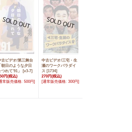
中古ビデオ/第三舞台
中古ビデオ/三宅・生
「朝日のような夕日
瀬のワークパラダイ
をつれて'91」
[
v3-7
]
ス
[
1734
]
50円
(税込)
270円
(税込)
通常販売価格
:
500円
]
[
通常販売価格
:
300円
]