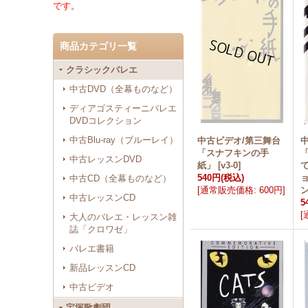
です。
商品カテゴリ一覧
クラシックバレエ
中古DVD（全幕ものなど）
ディアゴスティーニバレエ
DVDコレクション
中古Blu-ray（ブルーレイ）
中古ビデオ/第三舞台
「スナフキンの手
中古レッスンDVD
紙」
[
v3-0
]
540円
(税込)
中古CD（全幕ものなど）
[
通常販売価格
:
600円
]
中古レッスンCD
5
[
大人のバレエ・レッスン雑
誌「クロワゼ」
バレエ書籍
新品レッスンCD
中古ビデオ
宝塚歌劇団