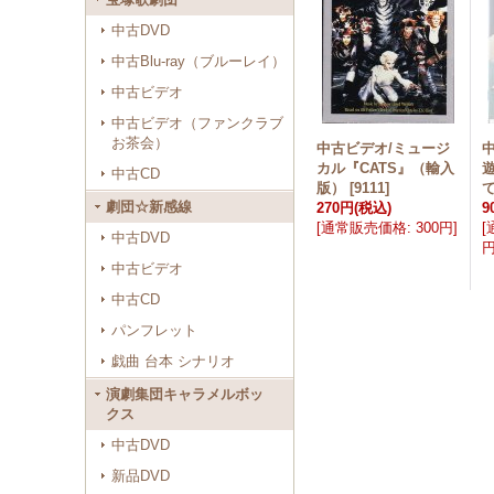
中古DVD
中古Blu-ray（ブルーレイ）
中古ビデオ
中古ビデオ（ファンクラブ
お茶会）
中古ビデオ/ミュージ
カル『CATS』（輸入
中古CD
版）
[
9111
]
劇団☆新感線
270円
(税込)
9
[
通常販売価格
:
300円
]
[
中古DVD
中古ビデオ
中古CD
パンフレット
戯曲 台本 シナリオ
演劇集団キャラメルボッ
クス
中古DVD
新品DVD