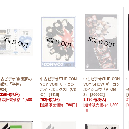
中古ビデオ/劇団夢の
中古ビデオ/THE CON
中古ビデオ/THE CON
遊眠社『半神』
VOY VOXI ザ・コン
VOY SHOW ザ・コン
3024
]
ボイ・ボックスI（CD
ボイショウ「ATOM
,350円
(税込)
欠）
[
4418
]
2」
[
200003
]
[
通常販売価格
:
1,500
702円
(税込)
1,170円
(税込)
2
円
]
[
通常販売価格
:
780円
]
[
通常販売価格
:
1,300
[
円
]