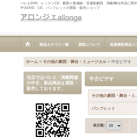
バレエDVD、レッスンCD、劇団☆新感線・宝塚歌劇団、演劇/舞台作品に関
中古DVD、CD、パンフレットの買取・販売ショップ
商品カテゴリ一覧
買取について
高価買取商品リ
ホーム
>
その他の劇団・舞台・ミュージカル
>
中古ビデオ
当店ではバレエ・演劇関連
中古ビデオ
の中古、新品商品を買取・
販売しております。
その他の劇団・舞台
パンフレット
表示数
: