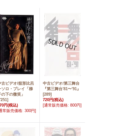
中古ビデオ/舘形比呂
中古ビデオ/第三舞台
一ソロ・プレイ「梯
『第三舞台'81〜'91』
子の下の微笑」
[
289
]
7251
]
720円
(税込)
70円
(税込)
[
通常販売価格
:
800円
]
通常販売価格
:
300円
]