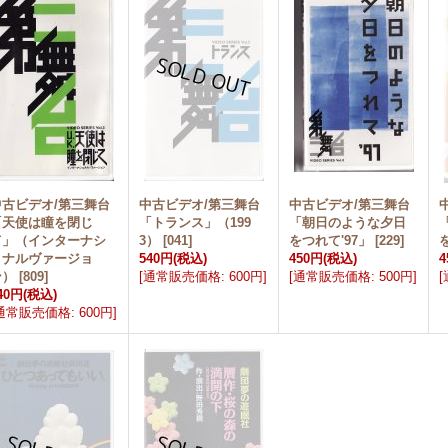
中古ビデオ/第三舞台
中古ビデオ/第三舞台
中古ビデオ/第三舞台
「天使は瞳を閉じ
「トランス」（199
「朝日のような夕日
て」（インターナシ
3）
[
041
]
をつれて'97」
[
229
]
ョナルヴァージョ
540円
(税込)
450円
(税込)
4
ン）
[
809
]
[
通常販売価格
:
600円
]
[
通常販売価格
:
500円
]
[
40円
(税込)
通常販売価格
:
600円
]