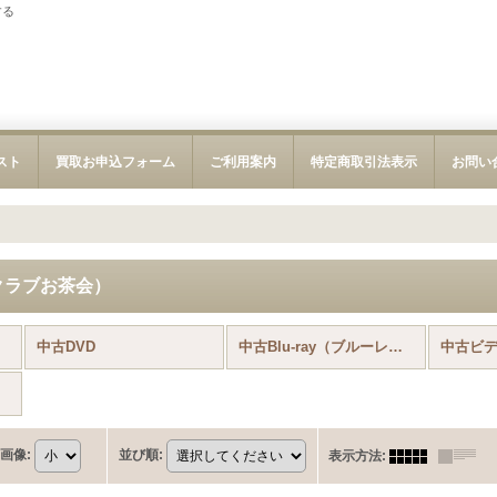
する
スト
買取お申込フォーム
ご利用案内
特定商取引法表示
お問い
クラブお茶会）
中古DVD
中古Blu-ray（ブルーレイ）
中古ビ
画像
:
並び順
:
表示方法
: