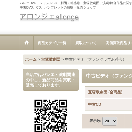
バレエDVD、レッスンCD、劇団☆新感線・宝塚歌劇団、演劇/舞台作品に関
中古DVD、CD、パンフレットの買取・販売ショップ
商品カテゴリ一覧
買取について
高価買取商品リ
ホーム
>
宝塚歌劇団
>
中古ビデオ（ファンクラブお茶会）
当店ではバレエ・演劇関連
中古ビデオ（ファン
の中古、新品商品を買取・
販売しております。
宝塚歌劇団 (全商品)
中古CD
表示数
: