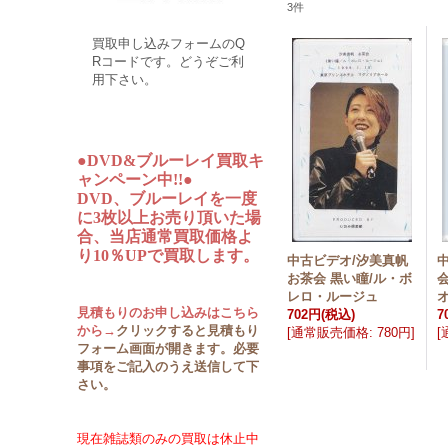
3
件
買取申し込みフォームのQ
Rコードです。どうぞご利
用下さい。
●DVD&ブルーレイ買取キ
ャンペーン中!!●
DVD、ブルーレイを一度
に3枚以上お売り頂いた場
合、当店通常買取価格よ
り10％UPで買取します。
中古ビデオ/汐美真帆
お茶会 黒い瞳/ル・ボ
会
レロ・ルージュ
見積もりのお申し込みはこちら
702円
(税込)
7
から→
クリックすると見積もり
[
通常販売価格
:
780円
]
[
フォーム画面が開きます。必要
事項をご記入のうえ送信して下
さい。
現在雑誌類のみの買取は休止中