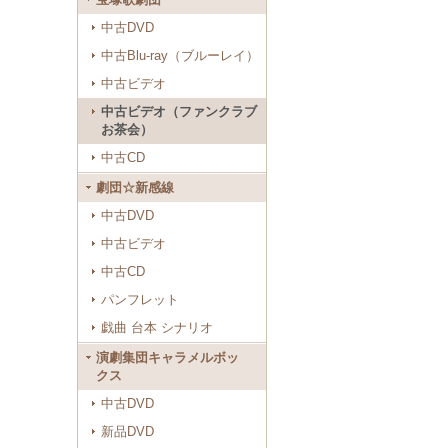
中古DVD
中古Blu-ray（ブルーレイ）
中古ビデオ
中古ビデオ（ファンクラブ
お茶会）
中古CD
劇団☆新感線
中古DVD
中古ビデオ
中古CD
パンフレット
戯曲 台本 シナリオ
演劇集団キャラメルボッ
クス
中古DVD
新品DVD