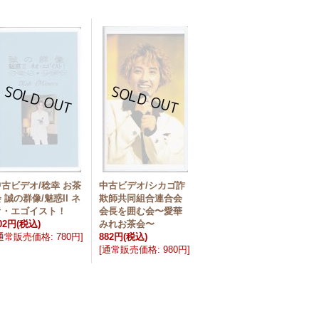
中古ビデオ/稔幸 お茶
中古ビデオ/シカゴ詐
 誠の群像/魅惑II ネ
欺師共同組合連合会
オ・エゴイスト！
会長を囲む会〜愛華
02円
(税込)
みれお茶会〜
通常販売価格
:
780円
]
882円
(税込)
[
通常販売価格
:
980円
]