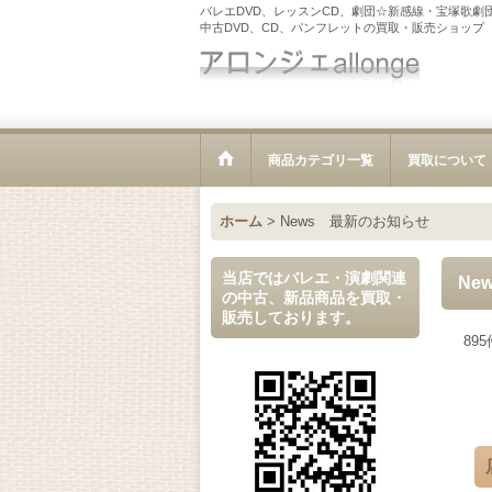
バレエDVD、レッスンCD、劇団☆新感線・宝塚歌劇
中古DVD、CD、パンフレットの買取・販売ショップ
商品カテゴリ一覧
買取について
ホーム
>
News 最新のお知らせ
当店ではバレエ・演劇関連
Ne
の中古、新品商品を買取・
販売しております。
895