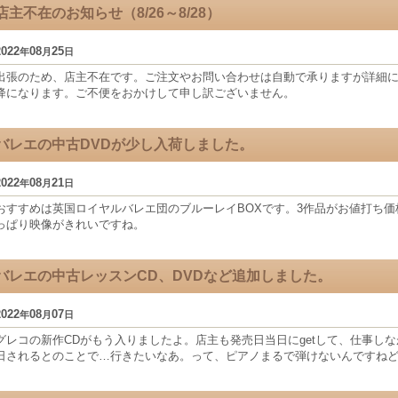
店主不在のお知らせ（8/26～8/28）
2022
08
25
年
月
日
出張のため、店主不在です。ご注文やお問い合わせは自動で承りますが詳細につ
降になります。ご不便をおかけして申し訳ございません。
バレエの中古DVDが少し入荷しました。
2022
08
21
年
月
日
おすすめは英国ロイヤルバレエ団のブルーレイBOXです。3作品がお値打ち
っぱり映像がきれいですね。
バレエの中古レッスンCD、DVDなど追加しました。
2022
08
07
年
月
日
グレコの新作CDがもう入りましたよ。店主も発売日当日にgetして、仕事し
日されるとのことで…行きたいなあ。って、ピアノまるで弾けないんですね