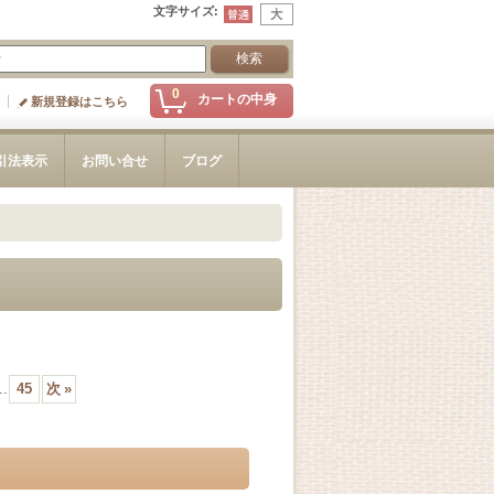
文字サイズ
:
0
カートの中身
新規登録はこちら
引法表示
お問い合せ
ブログ
..
45
次
»