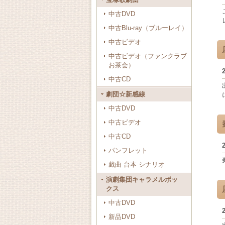
中古DVD
中古Blu-ray（ブルーレイ）
中古ビデオ
中古ビデオ（ファンクラブ
お茶会）
中古CD
劇団☆新感線
中古DVD
中古ビデオ
中古CD
パンフレット
戯曲 台本 シナリオ
演劇集団キャラメルボッ
クス
中古DVD
新品DVD