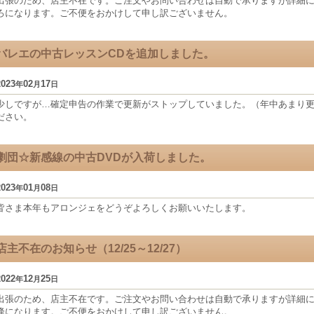
出張のため、店主不在です。ご注文やお問い合わせは自動で承りますが詳細につ
ろになります。ご不便をおかけして申し訳ございません。
バレエの中古レッスンCDを追加しました。
2023
02
17
年
月
日
少しですが…確定申告の作業で更新がストップしていました。（年中あまり
ださい。
劇団☆新感線の中古DVDが入荷しました。
2023
01
08
年
月
日
皆さま本年もアロンジェをどうぞよろしくお願いいたします。
店主不在のお知らせ（12/25～12/27）
2022
12
25
年
月
日
出張のため、店主不在です。ご注文やお問い合わせは自動で承りますが詳細につ
降になります。ご不便をおかけして申し訳ございません。