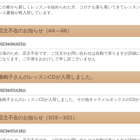
この春から新しくレッスンを始められた方、コロナも落ち着いてきてレッス
レエ書籍が再入荷しています。
店主不在のお知らせ（4/4～4/6）
2023
04
03
年
月
日
出張のため、店主不在です。ご注文やお問い合わせは自動で承りますが詳細につ
になります。ご不便をおかけして申し訳ございません
秦絢子さんのレッスンCDが入荷しました。
2023
03
26
年
月
日
秦絢子さんのレッスンCDが入荷しました。その他キャラメルボックスのCD
店主不在のお知らせ（3/19～3/21）
2023
03
18
年
月
日