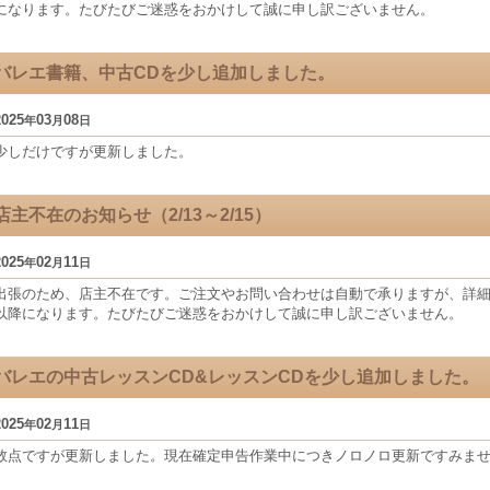
になります。たびたびご迷惑をおかけして誠に申し訳ございません。
バレエ書籍、中古CDを少し追加しました。
2025
03
08
年
月
日
少しだけですが更新しました。
店主不在のお知らせ（2/13～2/15）
2025
02
11
年
月
日
出張のため、店主不在です。ご注文やお問い合わせは自動で承りますが、詳細に
以降になります。たびたびご迷惑をおかけして誠に申し訳ございません。
バレエの中古レッスンCD&レッスンCDを少し追加しました。
2025
02
11
年
月
日
数点ですが更新しました。現在確定申告作業中につきノロノロ更新ですみま