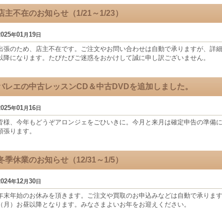
店主不在のお知らせ（1/21～1/23）
2025
01
19
年
月
日
出張のため、店主不在です。ご注文やお問い合わせは自動で承りますが、詳細に
以降になります。たびたびご迷惑をおかけして誠に申し訳ございません。
バレエの中古レッスンCD＆中古DVDを追加しました。
2025
01
16
年
月
日
皆様、今年もどうぞアロンジェをごひいきに。今月と来月は確定申告の準備
頑張ります。
冬季休業のお知らせ（12/31～1/5）
2024
12
30
年
月
日
年末年始のお休みを頂きます。ご注文や買取のお申込みなどは自動で承りますが
（月）お昼以降となります。みなさまよいお年をお迎えください。