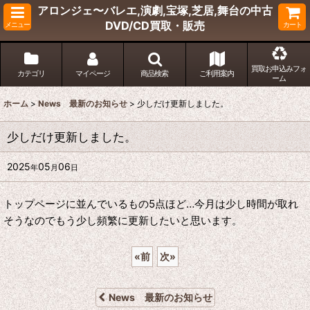
アロンジェ〜バレエ,演劇,宝塚,芝居,舞台の中古
DVD/CD買取・販売
メニュー
カート
買取お申込みフォ
カテゴリ
マイページ
商品検索
ご利用案内
ーム
ホーム
>
News 最新のお知らせ
>
少しだけ更新しました。
少しだけ更新しました。
2025
05
06
年
月
日
トップページに並んでいるもの5点ほど…今月は少し時間が取れ
そうなのでもう少し頻繁に更新したいと思います。
«
前
次
»
News 最新のお知らせ