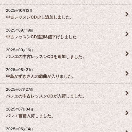
2025
10
12
年
月
日
中古レッスンCD少し追加しました。
2025
09
19
年
月
日
中古レッスンCD追加&値下げしました
2025
09
16
年
月
日
バレエの中古レッスンCDを追加しました。
2025
08
31
年
月
日
中島かずきさんの戯曲が入りました。
2025
07
27
年
月
日
バレエの中古レッスンCDが入荷しました。
2025
07
04
年
月
日
バレエ書籍入荷しました。
2025
06
14
年
月
日