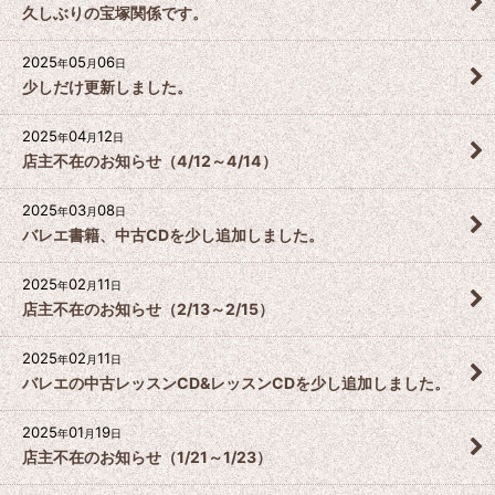
久しぶりの宝塚関係です。
2025
05
06
年
月
日
少しだけ更新しました。
2025
04
12
年
月
日
店主不在のお知らせ（4/12～4/14）
2025
03
08
年
月
日
バレエ書籍、中古CDを少し追加しました。
2025
02
11
年
月
日
店主不在のお知らせ（2/13～2/15）
2025
02
11
年
月
日
バレエの中古レッスンCD&レッスンCDを少し追加しました。
2025
01
19
年
月
日
店主不在のお知らせ（1/21～1/23）