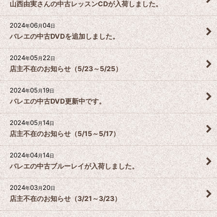
山西由実さんの中古レッスンCDが入荷しました。
2024
06
04
年
月
日
バレエの中古DVDを追加しました。
2024
05
22
年
月
日
店主不在のお知らせ（5/23～5/25）
2024
05
19
年
月
日
バレエの中古DVD更新中です。
2024
05
14
年
月
日
店主不在のお知らせ（5/15～5/17）
2024
04
14
年
月
日
バレエの中古ブルーレイが入荷しました。
2024
03
20
年
月
日
店主不在のお知らせ（3/21～3/23）