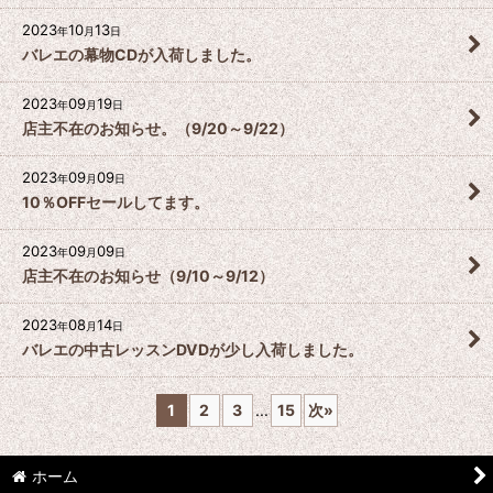
2023
10
13
年
月
日
バレエの幕物CDが入荷しました。
2023
09
19
年
月
日
店主不在のお知らせ。（9/20～9/22）
2023
09
09
年
月
日
10％OFFセールしてます。
2023
09
09
年
月
日
店主不在のお知らせ（9/10～9/12）
2023
08
14
年
月
日
バレエの中古レッスンDVDが少し入荷しました。
1
2
3
...
15
次
»
ホーム