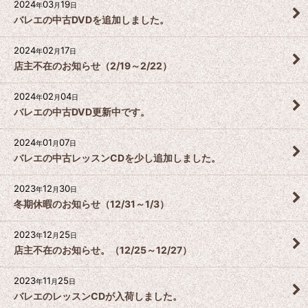
2024
03
19
年
月
日
バレエの中古DVDを追加しました。
2024
02
17
年
月
日
店主不在のお知らせ（2/19～2/22）
2024
02
04
年
月
日
バレエの中古DVD更新中です。
2024
01
07
年
月
日
バレエの中古レッスンCDを少し追加しました。
2023
12
30
年
月
日
冬期休暇のお知らせ（12/31～1/3）
2023
12
25
年
月
日
店主不在のお知らせ。（12/25～12/27）
2023
11
25
年
月
日
バレエのレッスンCDが入荷しました。