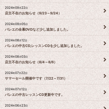
2024
09
22
年
月
日
店主不在のお知らせ（9/23～9/24）
2024
09
05
年
月
日
バレエの全幕DVDなど少し追加しました。
2024
08
12
年
月
日
バレエの中古CD,レッスンCDを少し追加しました。
2024
08
03
年
月
日
店主不在のお知らせ（8/4～8/6）
2024
07
22
年
月
日
サマーセール開催中です（7/22～7/31）
2024
07
12
年
月
日
バレエの中古レッスンCD更新中です。
2024
06
23
年
月
日