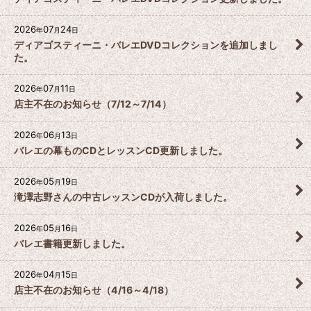
2026
07
24
年
月
日
ディアゴスティーニ・バレエDVDコレクションを追加しまし
た。
2026
07
11
年
月
日
店主不在のお知らせ（7/12～7/14）
2026
06
13
年
月
日
バレエの幕ものCDとレッスンCD更新しました。
2026
05
19
年
月
日
滝澤志野さんの中古レッスンCDが入荷しました。
2026
05
16
年
月
日
バレエ書籍更新しました。
2026
04
15
年
月
日
店主不在のお知らせ（4/16～4/18）