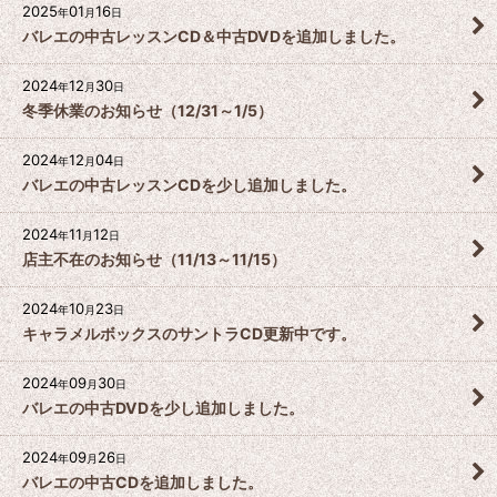
2025
01
16
年
月
日
バレエの中古レッスンCD＆中古DVDを追加しました。
2024
12
30
年
月
日
冬季休業のお知らせ（12/31～1/5）
2024
12
04
年
月
日
バレエの中古レッスンCDを少し追加しました。
2024
11
12
年
月
日
店主不在のお知らせ（11/13～11/15）
2024
10
23
年
月
日
キャラメルボックスのサントラCD更新中です。
2024
09
30
年
月
日
バレエの中古DVDを少し追加しました。
2024
09
26
年
月
日
バレエの中古CDを追加しました。