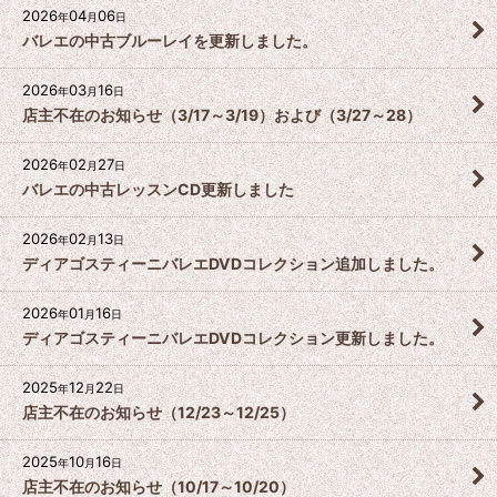
2026
04
06
年
月
日
バレエの中古ブルーレイを更新しました。
2026
03
16
年
月
日
店主不在のお知らせ（3/17～3/19）および（3/27～28）
2026
02
27
年
月
日
バレエの中古レッスンCD更新しました
2026
02
13
年
月
日
ディアゴスティーニバレエDVDコレクション追加しました。
2026
01
16
年
月
日
ディアゴスティーニバレエDVDコレクション更新しました。
2025
12
22
年
月
日
店主不在のお知らせ（12/23～12/25）
2025
10
16
年
月
日
店主不在のお知らせ（10/17～10/20）