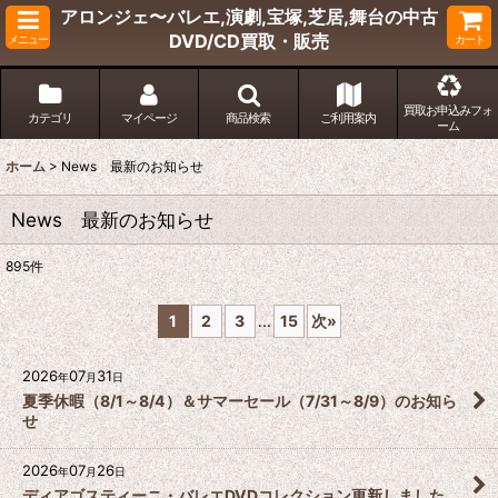
アロンジェ〜バレエ,演劇,宝塚,芝居,舞台の中古
DVD/CD買取・販売
メニュー
カート
買取お申込みフォ
カテゴリ
マイページ
商品検索
ご利用案内
ーム
ホーム
>
News 最新のお知らせ
News 最新のお知らせ
895
件
1
2
3
...
15
次
»
2026
07
31
年
月
日
夏季休暇（8/1～8/4）＆サマーセール（7/31～8/9）のお知ら
せ
2026
07
26
年
月
日
ディアゴスティーニ・バレエDVDコレクション更新しました。