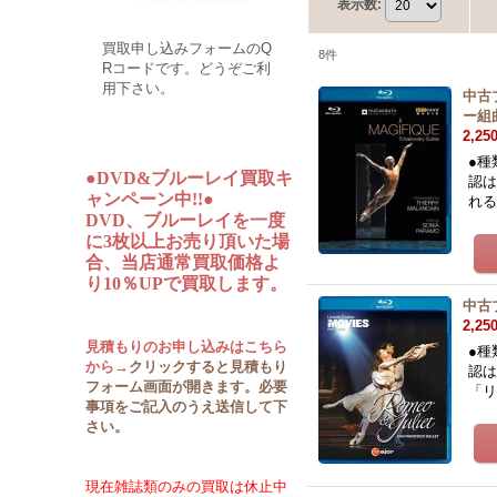
表示数
:
買取申し込みフォームのQ
8
件
Rコードです。どうぞご利
用下さい。
中古
ー組
2,25
●種
●DVD&ブルーレイ買取キ
認は
ャンペーン中!!●
れ
DVD、ブルーレイを一度
に3枚以上お売り頂いた場
合、当店通常買取価格よ
り10％UPで買取します。
中古
2,25
見積もりのお申し込みはこちら
●種
から→
クリックすると見積もり
認は
フォーム画面が開きます。必要
「
事項をご記入のうえ送信して下
さい。
現在雑誌類のみの買取は休止中