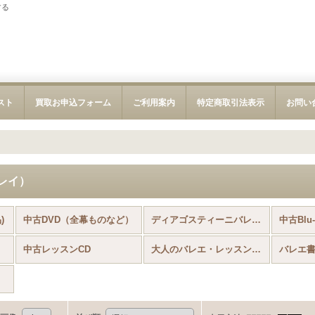
する
スト
買取お申込フォーム
ご利用案内
特定商取引法表示
お問い
ーレイ）
)
中古DVD（全幕ものなど）
ディアゴスティーニバレエDVDコレクション
中古レッスンCD
大人のバレエ・レッスン雑誌「クロワゼ」
バレエ