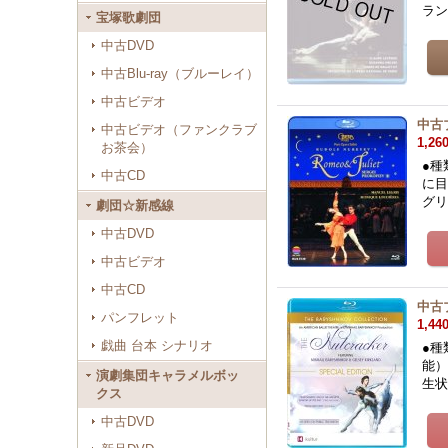
ラ
宝塚歌劇団
中古DVD
中古Blu-ray（ブルーレイ）
中古ビデオ
中古
中古ビデオ（ファンクラブ
1,26
お茶会）
●種
中古CD
に目
グ
劇団☆新感線
中古DVD
中古ビデオ
中古CD
中古
パンフレット
1,44
戯曲 台本 シナリオ
●種
能）
演劇集団キャラメルボッ
生
クス
中古DVD