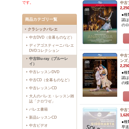
です。
中古
2,25
●種
商品カテゴリ一覧
認は
の
クラシックバレエ
中古DVD（全幕ものなど）
ディアゴスティーニバレエ
DVDコレクション
中古
中古Blu-ray（ブルーレ
ンズ
イ）
2,25
中古レッスンDVD
●種
認は
中古CD（全幕ものなど）
の
中古レッスンCD
大人のバレエ・レッスン雑
誌「クロワゼ」
バレエ書籍
中古
1,62
新品レッスンCD
●種
中古ビデオ
早送