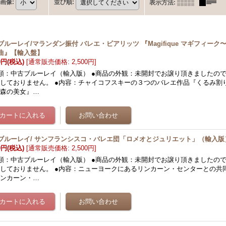
画像
:
並び順
:
表示方法
:
ブルーレイ/マランダン振付 バレエ・ビアリッツ 『Magifique マギフィー
曲』【輸入盤】
0円
(税込)
[
通常販売価格
:
2,500円
]
類：中古ブルーレイ（輸入版） ●商品の外観：未開封でお譲り頂きましたの
しておりません。 ●内容：チャイコフスキーの３つのバレエ作品『くるみ割
る森の美女』…
ブルーレイ/ サンフランシスコ・バレエ団「ロメオとジュリエット」（輸入版
0円
(税込)
[
通常販売価格
:
2,500円
]
類：中古ブルーレイ（輸入版） ●商品の外観：未開封でお譲り頂きましたの
しておりません。 ●内容：ニューヨークにあるリンカーン・センターとの共
リンカーン・…