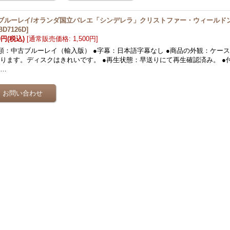
ブルーレイ/オランダ国立バレエ「シンデレラ」クリストファー・ウィールド
BD7126D
]
0円
(税込)
[
通常販売価格
:
1,500円
]
類：中古ブルーレイ（輸入版） ●字幕：日本語字幕なし ●商品の外観：ケー
ります。ディスクはきれいです。 ●再生状態：早送りにて再生確認済み。 ●
ト…