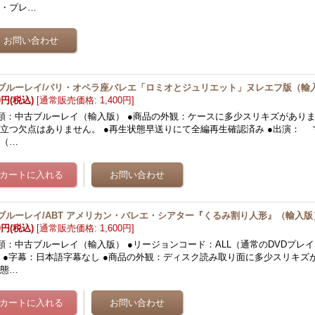
ン・プレ…
ブルーレイ/パリ・オペラ座バレエ「ロミオとジュリエット」ヌレエフ版（輸
0円
(税込)
[
通常販売価格
:
1,400円
]
類：中古ブルーレイ（輸入版） ●商品の外観：ケースに多少スリキズがあり
立つ欠点はありません。 ●再生状態早送りにて全編再生確認済み ●出演： 
リ（…
ブルーレイ/ABT アメリカン・バレエ・シアター『くるみ割り人形』（輸入版
0円
(税込)
[
通常販売価格
:
1,600円
]
類：中古ブルーレイ（輸入版） ●リージョンコード：ALL（通常のDVDプレ
 ●字幕：日本語字幕なし ●商品の外観：ディスク読み取り面に多少スリキズが
状態…