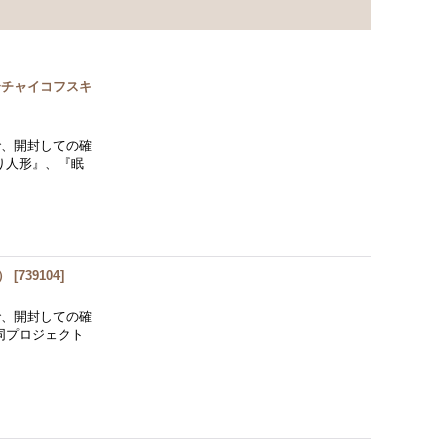
ク〜チャイコフスキ
で、開封しての確
り人形』、『眠
）
[
739104
]
で、開封しての確
同プロジェクト