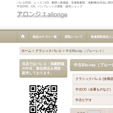
バレエDVD、レッスンCD、劇団☆新感線・宝塚歌劇団、演劇/舞台作品に関
中古DVD、CD、パンフレットの買取・販売ショップ
商品カテゴリ一覧
買取について
高価買取商品リ
ホーム
>
クラシックバレエ
>
中古Blu-ray（ブルーレイ）
当店ではバレエ・演劇関連
中古Blu-ray（ブル
の中古、新品商品を買取・
販売しております。
クラシックバレエ (全商品
中古CD（全幕ものなど）
中古ビデオ