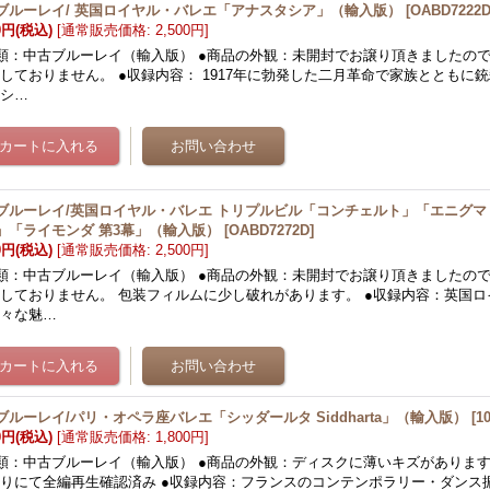
ブルーレイ/ 英国ロイヤル・バレエ「アナスタシア」（輸入版）
[
OABD7222
0円
(税込)
[
通常販売価格
:
2,500円
]
類：中古ブルーレイ（輸入版） ●商品の外観：未開封でお譲り頂きましたの
しておりません。 ●収録内容： 1917年に勃発した二月革命で家族とともに
ロシ…
ブルーレイ/英国ロイヤル・バレエ トリプルビル「コンチェルト」「エニグ
」「ライモンダ 第3幕」（輸入版）
[
OABD7272D
]
0円
(税込)
[
通常販売価格
:
2,500円
]
類：中古ブルーレイ（輸入版） ●商品の外観：未開封でお譲り頂きましたの
しておりません。 包装フィルムに少し破れがあります。 ●収録内容：英国
様々な魅…
ブルーレイ/パリ・オペラ座バレエ「シッダールタ Siddharta」（輸入版）
[
1
0円
(税込)
[
通常販売価格
:
1,800円
]
類：中古ブルーレイ（輸入版） ●商品の外観：ディスクに薄いキズがあります
りにて全編再生確認済み ●収録内容：フランスのコンテンポラリー・ダンス