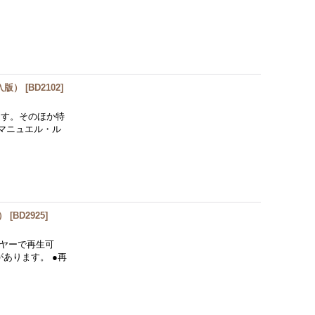
入版）
[
BD2102
]
ます。そのほか特
マニュエル・ル
）
[
BD2925
]
イヤーで再生可
あります。 ●再