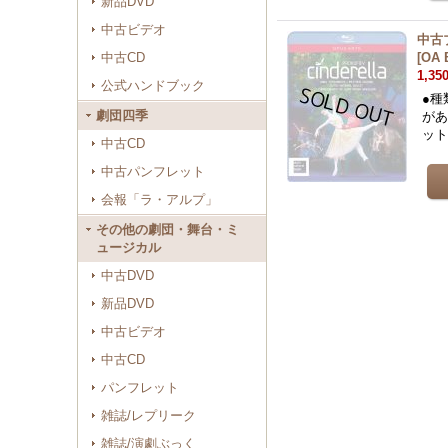
新品DVD
中古ビデオ
中古
中古CD
[
OA 
1,35
公式ハンドブック
●種
劇団四季
があ
ッ
中古CD
中古パンフレット
会報「ラ・アルプ」
その他の劇団・舞台・ミ
ュージカル
中古DVD
新品DVD
中古ビデオ
中古CD
パンフレット
雑誌/レプリーク
雑誌/演劇ぶっく