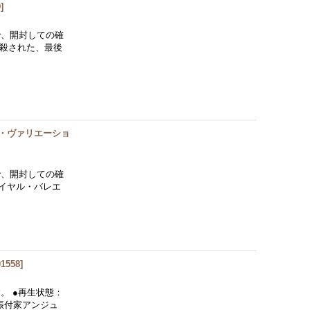
D
]
で、開封しての確
銃殺された、最後
マ・ヴァリエーショ
で、開封しての確
ロイヤル・バレエ
01558
]
。 ●再生状態：
振付家アンジュ