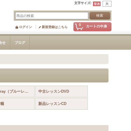
文字サイズ
:
0
カートの中身
ログイン
新規登録はこちら
合せ
ブログ
中古Blu-ray（ブルーレイ）
中古レッスンDVD
書籍
新品レッスンCD