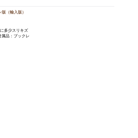
ン版（輸入版）
スに多少スリキズ
付属品：ブックレ