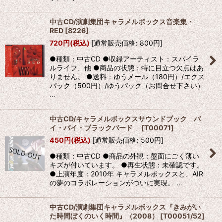
中古CD/演劇集団キャラメルボックス音楽集・
RED
[
8226
]
720
円
(税込)
[
通常販売価格
:
800
円
]
●種類：中古CD ●収録アーティスト：スパイラ
ルライフ、他 ●商品の状態：特に目立つ欠点はあ
りません。 ●送料：ゆうメール（180円）/エクス
パック（500円）/ゆうパック（お問合せ下さい）
…
中古CD/キャラメルボックスサウンドブック バ
イ・バイ・ブラックバード
[
T00071
]
450
円
(税込)
[
通常販売価格
:
500
円
]
●種類：中古CD ●商品の外観：盤面にごく薄い
キズが付いています。 ●再生状態：未確認です。
●上演年度：2010年 キャラメルボックスと、AIR
の夢のコラボレーションがついに実現。 …
中古CD/演劇集団キャラメルボックス『きみがい
た時間ぼくのいく時間』（2008）
[
T00051/52
]