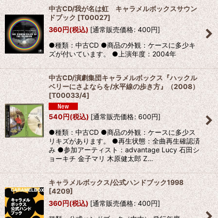
中古CD/我が名は虹 キャラメルボックスサウン
ドブック
[
T00027
]
360
円
(税込)
[
通常販売価格
:
400
円
]
●種類：中古CD ●商品の外観：ケースに多少キ
ズが付いています。 ●上演年度：2004年
中古CD/演劇集団キャラメルボックス『ハックル
ベリーにさよならを/水平線の歩き方』（2008）
[
T00033/4
]
540
円
(税込)
[
通常販売価格
:
600
円
]
●種類：中古CD ●商品の外観：ケースに多少ス
リキズがあります。 ●再生状態：全曲再生確認済
み ●参加アーティスト：advantage Lucy 石田シ
ョーキチ 金子マリ 木原健太郎 Z…
キャラメルボックス/公式ハンドブック1998
[
4209
]
360
円
(税込)
[
通常販売価格
:
400
円
]