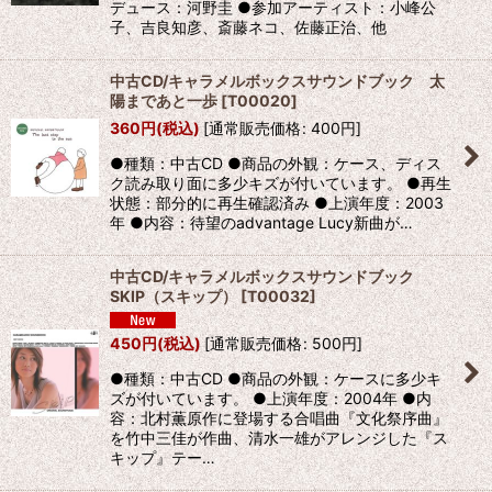
デュース：河野圭 ●参加アーティスト：小峰公
子、吉良知彦、斎藤ネコ、佐藤正治、他
中古CD/キャラメルボックスサウンドブック 太
陽まであと一歩
[
T00020
]
360
円
(税込)
[
通常販売価格
:
400
円
]
●種類：中古CD ●商品の外観：ケース、ディス
ク読み取り面に多少キズが付いています。 ●再生
状態：部分的に再生確認済み ●上演年度：2003
年 ●内容：待望のadvantage Lucy新曲が…
中古CD/キャラメルボックスサウンドブック
SKIP（スキップ）
[
T00032
]
450
円
(税込)
[
通常販売価格
:
500
円
]
●種類：中古CD ●商品の外観：ケースに多少キ
ズが付いています。 ●上演年度：2004年 ●内
容：北村薫原作に登場する合唱曲『文化祭序曲』
を竹中三佳が作曲、清水一雄がアレンジした『ス
キップ』テー…