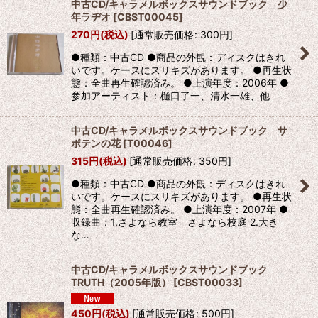
中古CD/キャラメルボックスサウンドブック 少
年ラヂオ
[
CBST00045
]
270
円
(税込)
[
通常販売価格
:
300
円
]
●種類：中古CD ●商品の外観：ディスクはきれ
いです。ケースにスリキズがあります。 ●再生状
態：全曲再生確認済み。 ●上演年度：2006年 ●
参加アーティスト：樋口了一、清水一雄、他
中古CD/キャラメルボックスサウンドブック サ
ボテンの花
[
T00046
]
315
円
(税込)
[
通常販売価格
:
350
円
]
●種類：中古CD ●商品の外観：ディスクはきれ
いです。ケースにスリキズがあります。 ●再生状
態：全曲再生確認済み。 ●上演年度：2007年 ●
収録曲：1.さよなら教室 さよなら校庭 2.大き
な…
中古CD/キャラメルボックスサウンドブック
TRUTH（2005年版）
[
CBST00033
]
450
円
(税込)
[
通常販売価格
:
500
円
]