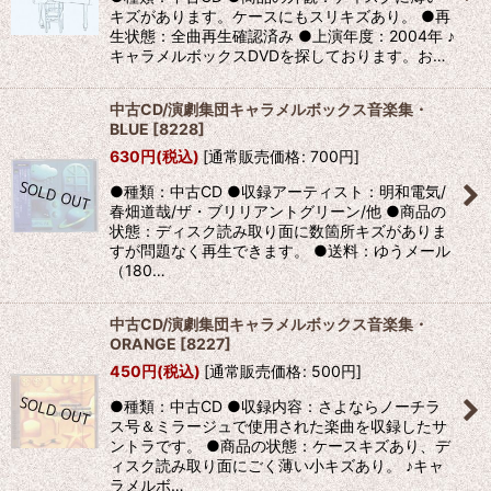
キズがあります。ケースにもスリキズあり。 ●再
生状態：全曲再生確認済み ●上演年度：2004年 ♪
キャラメルボックスDVDを探しております。お…
中古CD/演劇集団キャラメルボックス音楽集・
BLUE
[
8228
]
630
円
(税込)
[
通常販売価格
:
700
円
]
●種類：中古CD ●収録アーティスト：明和電気/
春畑道哉/ザ・ブリリアントグリーン/他 ●商品の
状態：ディスク読み取り面に数箇所キズがありま
すが問題なく再生できます。 ●送料：ゆうメール
（180…
中古CD/演劇集団キャラメルボックス音楽集・
ORANGE
[
8227
]
450
円
(税込)
[
通常販売価格
:
500
円
]
●種類：中古CD ●収録内容：さよならノーチラ
ス号＆ミラージュで使用された楽曲を収録したサ
ントラです。 ●商品の状態：ケースキズあり、デ
ィスク読み取り面にごく薄い小キズあり。 ♪キャ
ラメルボ…