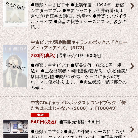
●種類：中古ビデオ ●上演年度：1994年・新宿
シアターアプル ●主要キャスト：今井義博/岡田
さつき/近江谷太朗/西川浩幸/他 ●音楽：スパイラ
ル・ライフ ●商品の状態：ケースにスレ、多少の
汚…
中古ビデオ/演劇集団キャラメルボックス『クロー
ズ・ユア・アイズ』
[
3173
]
720
円
(税込)
[
通常販売価格
:
800
円
]
●種類：中古ビデオ ●新品定価：6,500円（税
込） ●主な出演者：岡田達也/菅野良一/久松信美/
坂口理恵/他 ●商品の外観：ケースに多少の汚
れ、スリ傷があります。 ●再生状態：冒頭部分の
み確…
中古CD/キャラメルボックスサウンドブック 『俺
たちは志士じゃない（2006）』
[
T00043
]
540
円
(税込)
[
通常販売価格
:
600
円
]
●種類：中古CD ●商品の外観：ケースにキズが
ありますがディスクはきれいです。 ●再生状態：