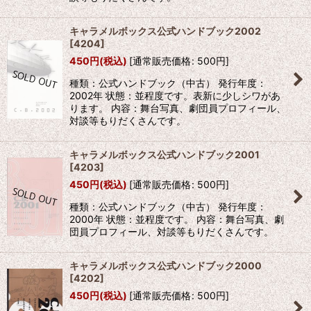
キャラメルボックス公式ハンドブック2002
[
4204
]
450
円
(税込)
[
通常販売価格
:
500
円
]
種類：公式ハンドブック（中古） 発行年度：
2002年 状態：並程度です。表新に少しシワがあ
ります。 内容：舞台写真、劇団員プロフィール、
対談等もりだくさんです。
キャラメルボックス公式ハンドブック2001
[
4203
]
450
円
(税込)
[
通常販売価格
:
500
円
]
種類：公式ハンドブック（中古） 発行年度：
2000年 状態：並程度です。 内容：舞台写真、劇
団員プロフィール、対談等もりだくさんです。
キャラメルボックス公式ハンドブック2000
[
4202
]
450
円
(税込)
[
通常販売価格
:
500
円
]