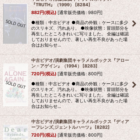
『TRUTH』（1999）
[
8284
]
882
円
(税込)
[
通常販売価格
:
980
円
]
●種類：中古ビデオ ●商品の外観：ケースに多少
のスリキズ、汚れあり。 ●映像状態：冒頭部分を
再生したところきれいに写りました。 全編は確認
しておりませんので、著しい再生不良があった場
合はお知らせ…
中古ビデオ/演劇集団キャラメルボックス『アロー
ン・アゲイン』（1994）
[
8283
]
720
円
(税込)
[
通常販売価格
:
800
円
]
●種類：中古ビデオ ●商品の外観：ケースに多少
のスリキズ、汚れあり。 ●映像状態：冒頭部分を
再生したところきれいに写りました。 全編は確認
しておりませんので、著しい再生不良があった場
合はお知らせ…
中古ビデオ/演劇集団キャラメルボックス『ディア
ーフレンズ,ジェントルハーツ』
[
8282
]
720
円
(税込)
[
通常販売価格
:
800
円
]