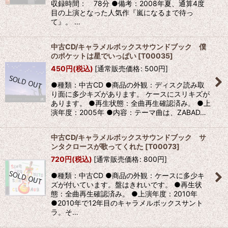
収録時間： 78分 ●備考：2008年夏、通算4度
目の上演となった人気作『嵐になるまで待っ
て』。 …
中古CD/キャラメルボックスサウンドブック 僕
のポケットは星でいっぱい
[
T00035
]
450
円
(税込)
[
通常販売価格
:
500
円
]
●種類：中古CD ●商品の外観：ディスク読み取
り面に多少キズがあります。 ケースにスリキズが
あります。 ●再生状態：全曲再生確認済み。 ●上
演年度：2005年 ●内容：テーマ曲は、ZABAD…
中古CD/キャラメルボックスサウンドブック サ
ンタクロースが歌ってくれた
[
T00073
]
720
円
(税込)
[
通常販売価格
:
800
円
]
●種類：中古CD ●商品の外観：ケースに多少キ
ズが付いています。盤はきれいです。 ●再生状
態：全曲再生確認済み。 ●上演年度：2010年
●2010年で12年目のキャラメルボックスサント
ラ。そ…