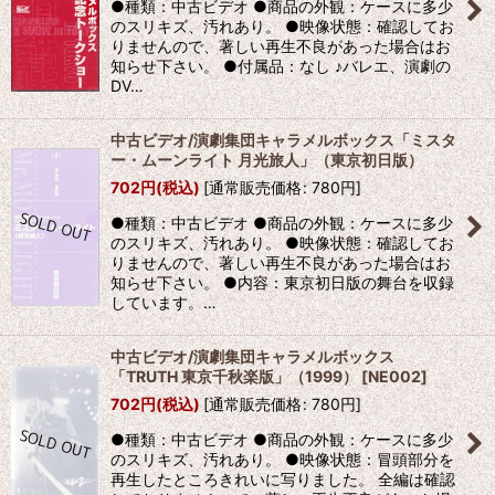
●種類：中古ビデオ ●商品の外観：ケースに多少
のスリキズ、汚れあり。 ●映像状態：確認してお
りませんので、著しい再生不良があった場合はお
知らせ下さい。 ●付属品：なし ♪バレエ、演劇の
DV…
中古ビデオ/演劇集団キャラメルボックス「ミスタ
ー・ムーンライト 月光旅人」（東京初日版）
702
円
(税込)
[
通常販売価格
:
780
円
]
●種類：中古ビデオ ●商品の外観：ケースに多少
のスリキズ、汚れあり。 ●映像状態：確認してお
りませんので、著しい再生不良があった場合はお
知らせ下さい。 ●内容：東京初日版の舞台を収録
しています。…
中古ビデオ/演劇集団キャラメルボックス
「TRUTH 東京千秋楽版」（1999）
[
NE002
]
702
円
(税込)
[
通常販売価格
:
780
円
]
●種類：中古ビデオ ●商品の外観：ケースに多少
のスリキズ、汚れあり。 ●映像状態：冒頭部分を
再生したところきれいに写りました。 全編は確認