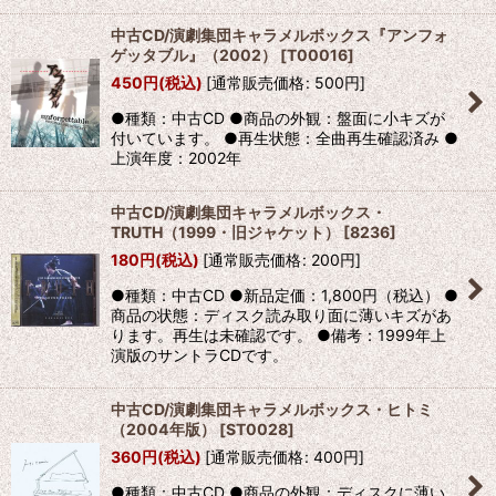
中古CD/演劇集団キャラメルボックス『アンフォ
ゲッタブル』（2002）
[
T00016
]
450
円
(税込)
[
通常販売価格
:
500
円
]
●種類：中古CD ●商品の外観：盤面に小キズが
付いています。 ●再生状態：全曲再生確認済み ●
上演年度：2002年
中古CD/演劇集団キャラメルボックス・
TRUTH（1999・旧ジャケット）
[
8236
]
180
円
(税込)
[
通常販売価格
:
200
円
]
●種類：中古CD ●新品定価：1,800円（税込） ●
商品の状態：ディスク読み取り面に薄いキズがあ
ります。再生は未確認です。 ●備考：1999年上
演版のサントラCDです。
中古CD/演劇集団キャラメルボックス・ヒトミ
（2004年版）
[
ST0028
]
360
円
(税込)
[
通常販売価格
:
400
円
]
●種類：中古CD ●商品の外観：ディスクに薄い