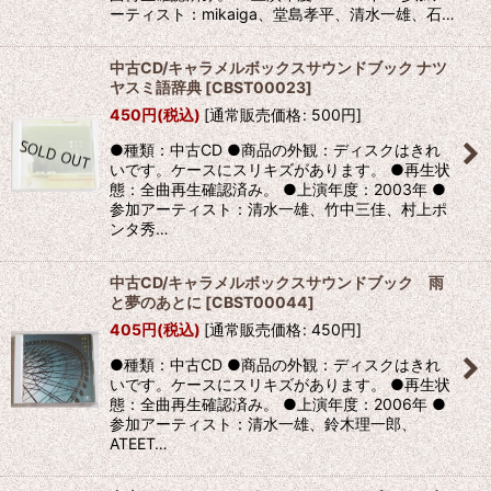
ーティスト：mikaiga、堂島孝平、清水一雄、石…
中古CD/キャラメルボックスサウンドブック ナツ
ヤスミ語辞典
[
CBST00023
]
450
円
(税込)
[
通常販売価格
:
500
円
]
●種類：中古CD ●商品の外観：ディスクはきれ
いです。ケースにスリキズがあります。 ●再生状
態：全曲再生確認済み。 ●上演年度：2003年 ●
参加アーティスト：清水一雄、竹中三佳、村上ポ
ンタ秀…
中古CD/キャラメルボックスサウンドブック 雨
と夢のあとに
[
CBST00044
]
405
円
(税込)
[
通常販売価格
:
450
円
]
●種類：中古CD ●商品の外観：ディスクはきれ
いです。ケースにスリキズがあります。 ●再生状
態：全曲再生確認済み。 ●上演年度：2006年 ●
参加アーティスト：清水一雄、鈴木理一郎、
ATEET…