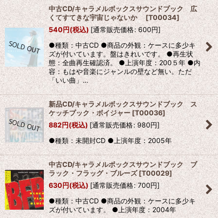
中古CD/キャラメルボックスサウンドブック 広
くてすてきな宇宙じゃないか
[
T00034
]
540
円
(税込)
[
通常販売価格
:
600
円
]
●種類：中古CD ●商品の外観：ケースに多少キ
ズが付いています。盤はきれいです。 ●再生状
態：全曲再生確認済。 ●上演年度：200５年 ●内
容：もはや音楽にジャンルの壁など無い。ただ
「いい曲」…
新品CD/キャラメルボックスサウンドブック ス
ケッチブック・ボイジャー
[
T00036
]
882
円
(税込)
[
通常販売価格
:
980
円
]
●種類：未開封CD ●上演年度：2005年
中古CD/キャラメルボックスサウンドブック ブ
ラック・フラッグ・ブルーズ
[
T00029
]
630
円
(税込)
[
通常販売価格
:
700
円
]
●種類：中古CD ●商品の外観：ケースに多少キ
ズが付いています。 ●上演年度：2004年