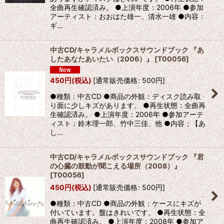
全曲再生確認済み。 ●上演年度：2006年 ●参加
アーティスト：おおはた雄一、清水一雄 ●内容：
ギ…
中古CD/キャラメルボックスサウンドブック 『あ
したあなたあいたい（2006）』
[
T00056
]
450
円
(税込)
[
通常販売価格
:
500
円
]
●種類：中古CD ●商品の外観：ディスク読み取
り面に少しキズがあります。 ●再生状態：全曲再
生確認済み。 ●上演年度：2006年 ●参加アーテ
ィスト：鈴木理一郎、竹中三佳、他 ●内容；【あ
し…
中古CD/キャラメルボックスサウンドブック 『君
の心臓の鼓動が聞こえる場所（2008）』
[
T00056
]
450
円
(税込)
[
通常販売価格
:
500
円
]
●種類：中古CD ●商品の外観：ケースにキズが
付いています。盤はきれいです。 ●再生状態：全
曲再生確認済み。 ●上演年度：2008年 ●参加ア