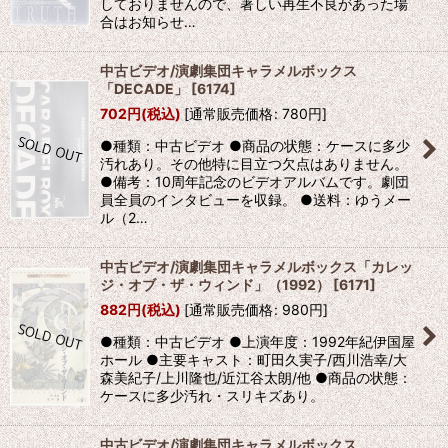
しておりませんので、著しい再生不良があった場
合はお知らせ…
中古ビデオ/演劇集団キャラメルボックス
「DECADE」
[
6174
]
702
円
(税込)
[
通常販売価格
:
780
円
]
●種類：中古ビデオ ●商品の状態：ケースに多少
汚れあり。その他特に目立つ欠点はありません。
●備考：10周年記念のビデオアルバムです。劇団
員全員のインタビューを収録。 ●送料：ゆうメー
ル（2…
中古ビデオ/演劇集団キャラメルボックス「カレッ
ジ・オブ・ザ・ウィンド」（1992）
[
6171
]
882
円
(税込)
[
通常販売価格
:
980
円
]
●種類：中古ビデオ ●上演年度：1992年紀伊国屋
ホール ●主要キャスト：町田久実子/西川浩幸/大
森美紀子/上川隆也/近江谷太朗/他 ●商品の状態：
ケースに多少汚れ・スリキズあり。
中古ビデオ/演劇集団キャラメルボックス