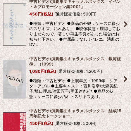
中古ビデオ/演劇集団キャラメルボックス「イベン
ト＆プロモーション集2001」
450
円
(税込)
[
通常販売価格
:
500
円
]
●種類：中古ビデオ ●商品の外観：ケースに多少
のスリキズ、汚れあり。 ●映像状態：確認してお
りませんので、著しい再生不良があった場合はお
知らせ下さい。 ●付属品：なし ♪バレエ、演劇の
DV…
中古ビデオ/演劇集団キャラメルボックス「銀河旋
律」（1999）
1,080
円
(税込)
[
通常販売価格
:
1,200
円
]
●種類：中古ビデオ ●上演年度：1999年 シア
ターアプル ●主要キャスト：西川浩幸/大森美紀
子/坂口理恵/津田匠子/岡田達也/他 ●商品の状
態：ケースに多少汚れ・スリキズあり。
中古ビデオ/演劇集団キャラメルボックス「結成15
周年記念トークショー」
450
円
(税込)
[
通常販売価格
:
500
円
]