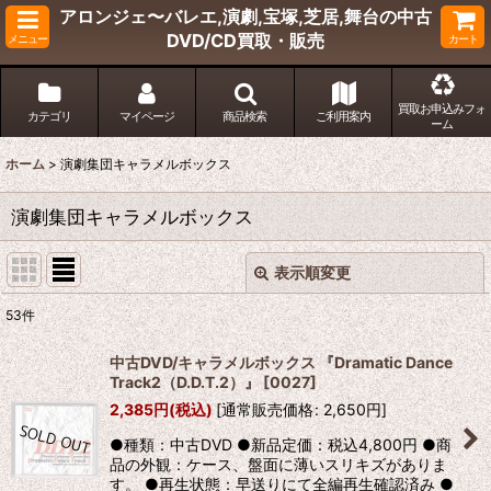
アロンジェ〜バレエ,演劇,宝塚,芝居,舞台の中古
DVD/CD買取・販売
メニュー
カート
買取お申込みフォ
カテゴリ
マイページ
商品検索
ご利用案内
ーム
ホーム
>
演劇集団キャラメルボックス
演劇集団キャラメルボックス
表示順変更
閉じる
53
件
サブカテゴリ
:
中古DVD/キャラメルボックス 『Dramatic Dance
Track2（D.D.T.2）』
[
0027
]
表示数
:
2,385
円
(税込)
[
通常販売価格
:
2,650
円
]
●種類：中古DVD ●新品定価：税込4,800円 ●商
並び順
:
品の外観：ケース、盤面に薄いスリキズがありま
す。 ●再生状態：早送りにて全編再生確認済み ●