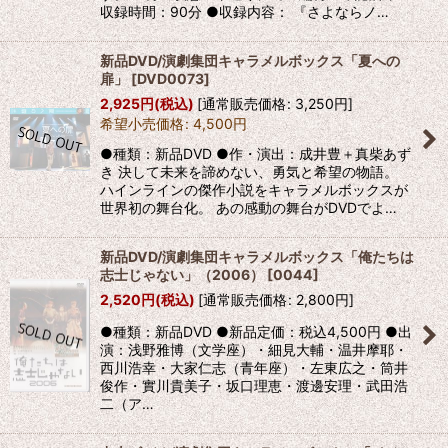
収録時間：90分 ●収録内容： 『さよならノ…
絞り込む
新品DVD/演劇集団キャラメルボックス「夏への
扉」
[
DVD0073
]
2,925
円
(税込)
[
通常販売価格
:
3,250
円
]
希望小売価格
:
4,500
円
●種類：新品DVD ●作・演出：成井豊＋真柴あず
き 決して未来を諦めない、勇気と希望の物語。
ハインラインの傑作小説をキャラメルボックスが
世界初の舞台化。 あの感動の舞台がDVDでよ…
新品DVD/演劇集団キャラメルボックス「俺たちは
志士じゃない」（2006）
[
0044
]
2,520
円
(税込)
[
通常販売価格
:
2,800
円
]
●種類：新品DVD ●新品定価：税込4,500円 ●出
演：浅野雅博（文学座）・細見大輔・温井摩耶・
西川浩幸・大家仁志（青年座）・左東広之・筒井
俊作・實川貴美子・坂口理恵・渡邊安理・武田浩
二（ア…