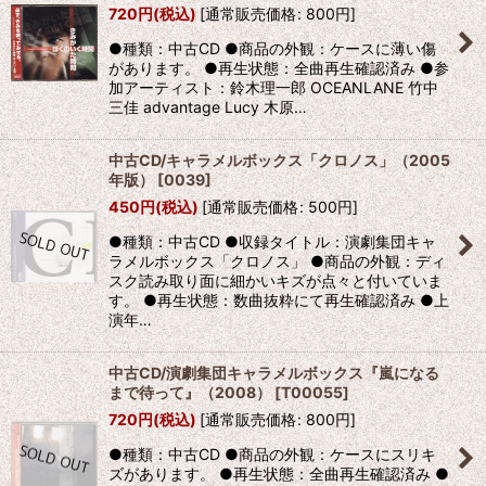
720
円
(税込)
[
通常販売価格
:
800
円
]
●種類：中古CD ●商品の外観：ケースに薄い傷
があります。 ●再生状態：全曲再生確認済み ●参
加アーティスト：鈴木理一郎 OCEANLANE 竹中
三佳 advantage Lucy 木原…
中古CD/キャラメルボックス「クロノス」（2005
年版）
[
0039
]
450
円
(税込)
[
通常販売価格
:
500
円
]
●種類：中古CD ●収録タイトル：演劇集団キャ
ラメルボックス「クロノス」 ●商品の外観：ディ
スク読み取り面に細かいキズが点々と付いていま
す。 ●再生状態：数曲抜粋にて再生確認済み ●上
演年…
中古CD/演劇集団キャラメルボックス『嵐になる
まで待って』（2008）
[
T00055
]
720
円
(税込)
[
通常販売価格
:
800
円
]
●種類：中古CD ●商品の外観：ケースにスリキ
ズがあります。 ●再生状態：全曲再生確認済み ●