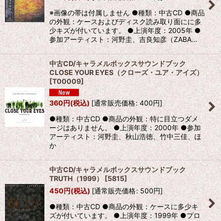
※画像の帯は付属しません ●種類：中古CD ●商品
の外観：ケースおよびディスク読み取り面にに多
少キズが付いています。 ●上演年度：2005年 ●
参加アーティスト：河野圭、吉良知彦（ZABA…
中古CD/キャラメルボックスサウンドブック
CLOSE YOUR EYES（クローズ・ユア・アイズ）
[
T00009
]
360
円
(税込)
[
通常販売価格
:
400
円
]
●種類：中古CD ●商品の外観：特に目立つダメ
ージはありません。 ●上演年度：2000年 ●参加
アーティスト：河野圭、秋山浩徳、竹中三佳、ほ
か
中古CD/キャラメルボックスサウンドブック
TRUTH（1999）
[
5815
]
450
円
(税込)
[
通常販売価格
:
500
円
]
●種類：中古CD ●商品の外観：ケースに多少キ
ズが付いています。 ●上演年度：1999年 ●プロ