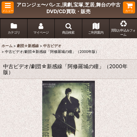
アロンジェ〜バレエ,演劇,宝塚,芝居,舞台の中古
DVD/CD買取・販売
メニュー
カート
買取お申込みフォ
カテゴリ
マイページ
商品検索
ご利用案内
ーム
ホーム
>
劇団☆新感線
>
中古ビデオ
>
中古ビデオ/劇団☆新感線「阿修羅城の瞳」（2000年版）
中古ビデオ/劇団☆新感線「阿修羅城の瞳」（2000年
版）