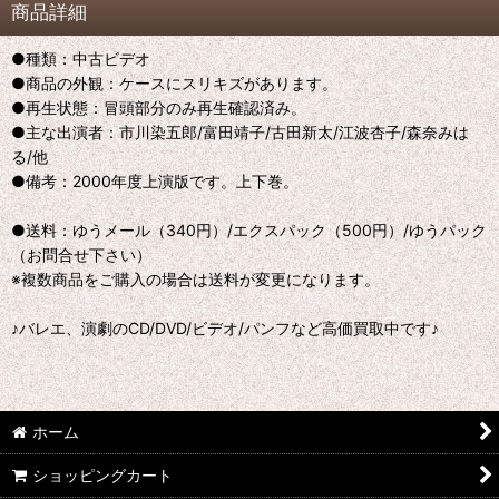
商品詳細
●種類：中古ビデオ
●商品の外観：ケースにスリキズがあります。
●再生状態：冒頭部分のみ再生確認済み。
●主な出演者：市川染五郎/富田靖子/古田新太/江波杏子/森奈みは
る/他
●備考：2000年度上演版です。上下巻。
●送料：ゆうメール（340円）/エクスパック（500円）/ゆうパック
（お問合せ下さい）
※複数商品をご購入の場合は送料が変更になります。
♪バレエ、演劇のCD/DVD/ビデオ/パンフなど高価買取中です♪
ホーム
ショッピングカート