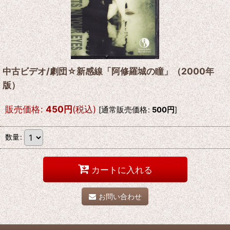
中古ビデオ/劇団☆新感線「阿修羅城の瞳」（2000年
版）
販売価格
:
450
円
(税込)
[
通常販売価格
:
500
円
]
数量
:
カートに入れる
お問い合わせ