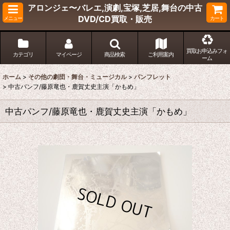
アロンジェ〜バレエ,演劇,宝塚,芝居,舞台の中古
DVD/CD買取・販売
メニュー
カート
買取お申込みフォ
カテゴリ
マイページ
商品検索
ご利用案内
ーム
ホーム
>
その他の劇団・舞台・ミュージカル
>
パンフレット
>
中古パンフ/藤原竜也・鹿賀丈史主演「かもめ」
中古パンフ/藤原竜也・鹿賀丈史主演「かもめ」