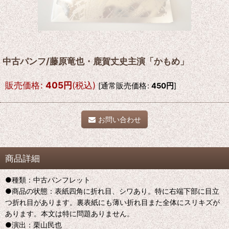
中古パンフ/藤原竜也・鹿賀丈史主演「かもめ」
販売価格
:
405
円
(税込)
[
通常販売価格
:
450
円
]
お問い合わせ
商品詳細
●種類：中古パンフレット
●商品の状態：表紙四角に折れ目、シワあり。特に右端下部に目立
つ折れ目があります。裏表紙にも薄い折れ目また全体にスリキズが
あります。本文は特に問題ありません。
●演出：栗山民也