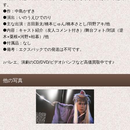
す。
●作：中島かずき
●演出：いのうえひでのり
●主な出演：古田新太/橋本じゅん/橋本さとし/羽野アキ/他
●内容：キャスト紹介（友人コメント付き）/舞台フォト/対談（逆
木×粟根×河野×枯暮）/他
●付属品：なし
●備考：エクスパックでの発送は不可です。
♪バレエ、演劇のCD/DVD/ビデオ/パンフなど高価買取中です♪
他の写真