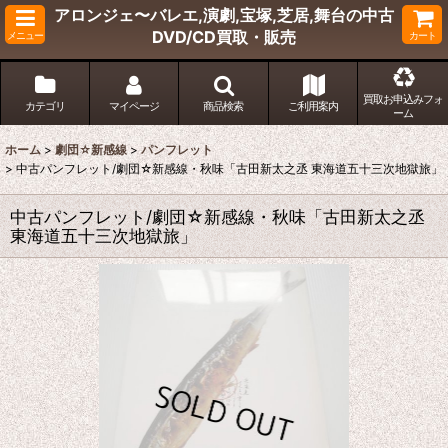
アロンジェ〜バレエ,演劇,宝塚,芝居,舞台の中古
DVD/CD買取・販売
メニュー
カート
買取お申込みフォ
カテゴリ
マイページ
商品検索
ご利用案内
ーム
ホーム
>
劇団☆新感線
>
パンフレット
>
中古パンフレット/劇団☆新感線・秋味「古田新太之丞 東海道五十三次地獄旅」
中古パンフレット/劇団☆新感線・秋味「古田新太之丞
東海道五十三次地獄旅」