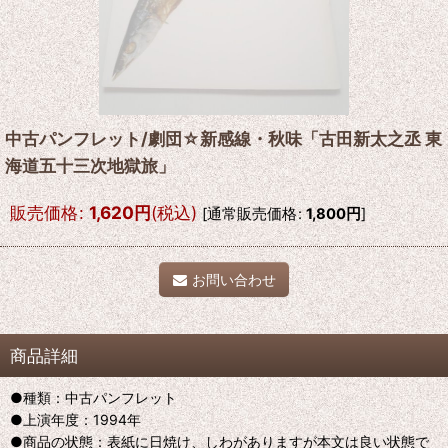
中古パンフレット/劇団☆新感線・秋味「古田新太之丞 東
海道五十三次地獄旅」
販売価格
:
1,620
円
(税込)
[
通常販売価格
:
1,800
円
]
お問い合わせ
商品詳細
●種類：中古パンフレット
●上演年度：1994年
●商品の状態：表紙に日焼け、しわがありますが本文は良い状態で