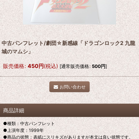
中古パンフレット/劇団☆新感線「ドラゴンロック2 九龍
城のマムシ」
販売価格
:
450
円
(税込)
[
通常販売価格
:
500
円
]
お問い合わせ
商品詳細
●種類：中古パンフレット
●上演年度：1999年
●商品の状態：表紙にスリキズがありますが本文は良い状態です。