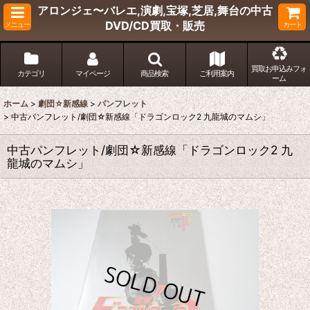
アロンジェ〜バレエ,演劇,宝塚,芝居,舞台の中古
DVD/CD買取・販売
メニュー
カート
買取お申込みフォ
カテゴリ
マイページ
商品検索
ご利用案内
ーム
ホーム
>
劇団☆新感線
>
パンフレット
>
中古パンフレット/劇団☆新感線「ドラゴンロック2 九龍城のマムシ」
中古パンフレット/劇団☆新感線「ドラゴンロック2 九
龍城のマムシ」