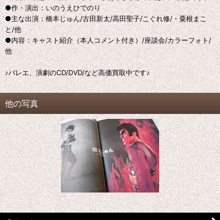
●作・演出：いのうえひでのり
●主な出演：橋本じゅん/古田新太/高田聖子/こぐれ修/・粟根まこ
と/他
●内容：キャスト紹介（本人コメント付き）/座談会/カラーフォト/
他
♪バレエ、演劇のCD/DVD/など高価買取中です♪
他の写真