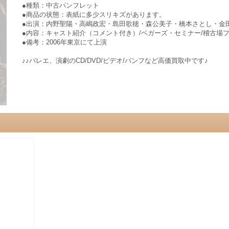
●種類：中古パンフレット
●商品の状態：表紙に多少スリキズがあります。
●出演：内野聖陽・高嶋政宏・島田歌穂・森公美子・橋本さとし・金
●内容：キャスト紹介（コメント付き）/ベガーズ・セミナー/稽古場フ
●備考：2006年東京にて上演
♪♪バレエ、演劇のCD/DVD/ビデオ/パンフなど高価買取中です♪