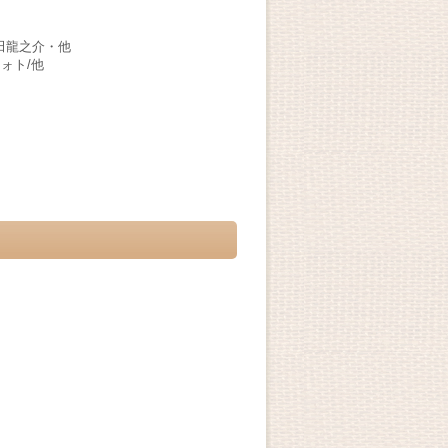
田龍之介・他
ォト/他