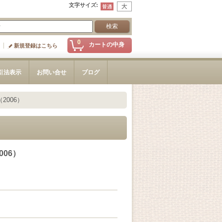
文字サイズ
:
0
カートの中身
新規登録はこちら
引法表示
お問い合せ
ブログ
006）
06）