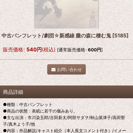
中古パンフレット/劇団☆新感線 朧の森に棲む鬼
[
5185
]
販売価格
:
540
円
(税込)
[
通常販売価格
:
600
円
]
お問い合わせ
商品詳細
●種類：中古パンフレット
●商品の状態：表紙に若干の傷みあり。
●主な出演：市川染五郎/古田新太/阿部サダヲ/秋山菜津子/高田聖
子/真木よう子/他
●内容：作品解説/キャスト紹介（本人長文コメント付き）/イメー