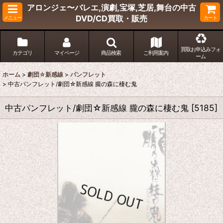
アロンジェ〜バレエ,演劇,宝塚,芝居,舞台の中古
DVD/CD買取・販売
メニュー
カート
買取お申込みフォ
カテゴリ
マイページ
商品検索
ご利用案内
ーム
ホーム
>
劇団☆新感線
>
パンフレット
>
中古パンフレット/劇団☆新感線 朧の森に棲む鬼
中古パンフレット/劇団☆新感線 朧の森に棲む鬼
[
5185
]