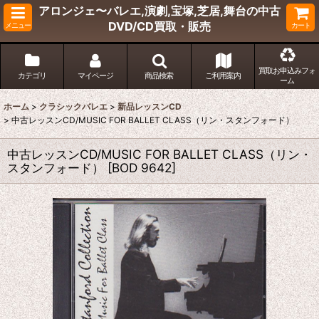
アロンジェ〜バレエ,演劇,宝塚,芝居,舞台の中古
DVD/CD買取・販売
メニュー
カート
買取お申込みフォ
カテゴリ
マイページ
商品検索
ご利用案内
ーム
ホーム
>
クラシックバレエ
>
新品レッスンCD
>
中古レッスンCD/MUSIC FOR BALLET CLASS（リン・スタンフォード）
中古レッスンCD/MUSIC FOR BALLET CLASS（リン・
スタンフォード）
[
BOD 9642
]