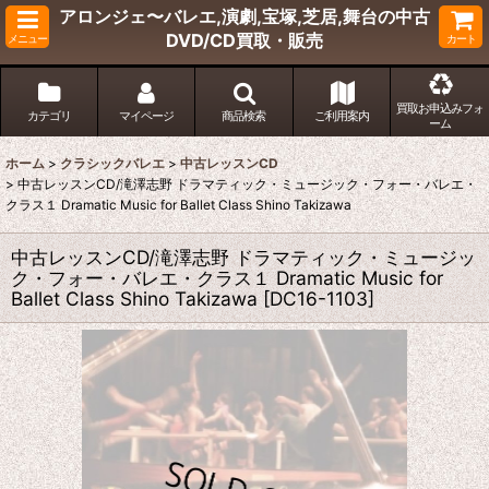
アロンジェ〜バレエ,演劇,宝塚,芝居,舞台の中古
DVD/CD買取・販売
メニュー
カート
買取お申込みフォ
カテゴリ
マイページ
商品検索
ご利用案内
ーム
ホーム
>
クラシックバレエ
>
中古レッスンCD
>
中古レッスンCD/滝澤志野 ドラマティック・ミュージック・フォー・バレエ・
クラス１ Dramatic Music for Ballet Class Shino Takizawa
中古レッスンCD/滝澤志野 ドラマティック・ミュージッ
ク・フォー・バレエ・クラス１ Dramatic Music for
Ballet Class Shino Takizawa
[
DC16-1103
]