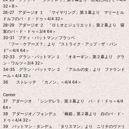
32＋8＞
26-27 アダージオ １ 「マイヤリング」第３幕より マリーとル
ドルフのパ・ド・ドゥ＜4/4 32＞
28-29 アダージオ ２ 「ロミオとジュリエット」第２幕より 寝
室のパ・ド・ドゥ＜3/4 64＞
30-31 プティ・バットマン／フラッペ
「フー・ケアーズ？」より “ストライク・アップ・ザ・バン
ド”＜4/4 64＞
32-33 グラン・バットマン １ 「オネーギン」第２幕より グラ
ン・ワルツ＜3/4 32＞
34-35 グラン・バットマン ２ 「アルルの女」より ファランド
ール＜4/4 32＞
36 ストレッチ 「カノン」＜4/4 64＞
Center
37 アダージオ 「シンデレラ」第３幕より パ・ド・ドゥ＜4/4
64＞
38 アダージオ／フォンデュ 「椿姫」第２幕より 白のパ・ド・
ドゥ＜4/4 32＞
39 バットマン・タンデュ 「タリスマン」より ニリチのヴァリ