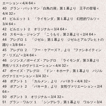
エーション＜4/4 64＞
40 グラン・バットマン「白鳥の湖」第１幕より 王子の登場＜
4/4 32＞
41 ピルエット １ 「ライモンダ」第１幕より 幻想的ワルツ＜
3/4 64＞
42 ピルエット ２ オリジナル＜3/4 64＞
43 スモール・ジャンプ 「こうもり」第２幕より＜2/4 64＞
44 アレグロ １ 「ジゼル」第１幕より ジゼルとアルブレヒトの
踊り＜3/8 64＞
45 アレグロ ２ 「フー・ケアーズ？」より “ファシネイティン
グ・リズム”＜2/4 64＞
46 シソンヌ／ボーイズ・アレグロ 「ライモンダ」第３幕より
男性ソリストのヴァリエーション＜4/4 32＞
47 ボーイズ・アレグロ 「ドン・キホーテ」第１幕より バジル
のヴァリエーション＜3/4 32＞
48 ポアント １ 「カルメン」より ハバネラ＜4/4 32＞
49 ポアント ２ 「パキータ」より 女性ヴァリエーション＜2/4
64＞
50 ポアント ３ オリジナル＜3/4 32＞
51 グラン・ワルツ １ 「シンデレラ」第１幕より ワルツ＜3/4