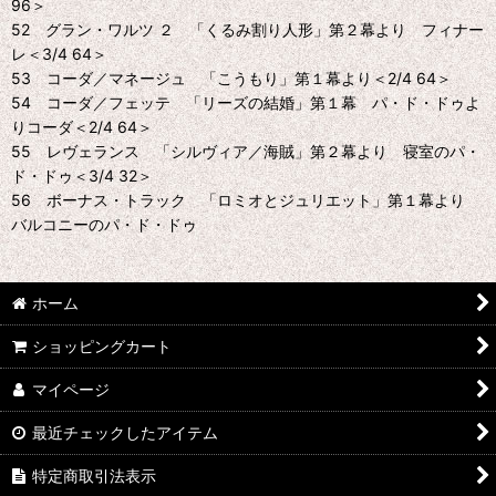
96＞
52 グラン・ワルツ ２ 「くるみ割り人形」第２幕より フィナー
レ＜3/4 64＞
53 コーダ／マネージュ 「こうもり」第１幕より＜2/4 64＞
54 コーダ／フェッテ 「リーズの結婚」第１幕 パ・ド・ドゥよ
りコーダ＜2/4 64＞
55 レヴェランス 「シルヴィア／海賊」第２幕より 寝室のパ・
ド・ドゥ＜3/4 32＞
56 ボーナス・トラック 「ロミオとジュリエット」第１幕より
バルコニーのパ・ド・ドゥ
ホーム
ショッピングカート
マイページ
最近チェックしたアイテム
特定商取引法表示