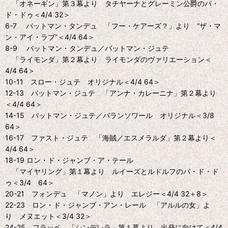
「オネーギン」第３幕より タチヤーナとグレーミン公爵のパ・
ド・ドゥ＜4/4 32＞
6-7 バットマン・タンデュ 「フー・ケアーズ？」より “ザ・マ
ン・アイ・ラブ”＜4/4 64＞
8-9 バットマン・タンデュ／バットマン・ジュテ
「ライモンダ」第２幕より ライモンダのヴァリエーション＜
4/4 64＞
10-11 スロー・ジュテ オリジナル＜4/4 64＞
12-13 バットマン・ジュテ 「アンナ・カレーニナ」第２幕より
＜4/4 64＞
14-15 バットマン・ジュテ／バランソワール オリジナル＜3/8
64＞
16-17 ファスト・ジュテ 「海賊／エスメラルダ」第２幕より＜
4/4 64＞
18-19 ロン・ド・ジャンブ・ア・テール
「マイヤリング」第１幕より ルイーズとルドルフのパ・ド・ド
ゥ＜3/4 64＞
20-21 フォンデュ 「マノン」より エレジー＜4/4 32＋8＞
22-23 ロン・ド・ジャンブ・アン・レール 「アルルの女」よ
り メヌエット＜3/4 32＞
24-25 フラッペ 「シンデレラ」第１幕より 出発に向けて＜4/4