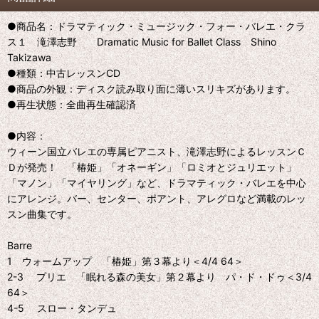
●商品名：ドラマティック・ミュージック・フォー・バレエ・クラ
ス１ 滝澤志野 Dramatic Music for Ballet Class Shino
Takizawa
●種類：中古レッスンCD
●商品の外観：ディスク読み取り面に薄いスリキズがあります。
●再生状態：全曲再生確認済
●内容：
ウィーン国立バレエの専属ピアニスト、滝澤志野によるレッスンＣ
Ｄが発売！ 「椿姫」「オネーギン」「ロミオとジュリエット」
「マノン」「マイヤリング」など、ドラマティック・バレエを中心
にアレンジ。バー、センター、ポアント、アレグロなど満載のレッ
スン曲集です。
Barre
1 ウォームアップ 「椿姫」第３幕より＜4/4 64＞
2-3 プリエ 「眠れる森の美女」第２幕より パ・ド・ドゥ＜3/4
64＞
4-5 スロー・タンデュ