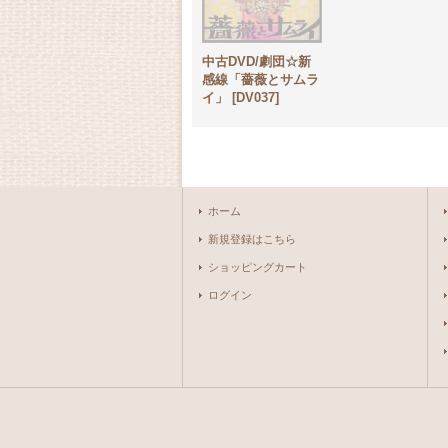
中古DVD/劇団☆新
感線「薔薇とサムラ
イ」
[
DV037
]
ホーム
新規登録はこちら
ショッピングカート
ログイン