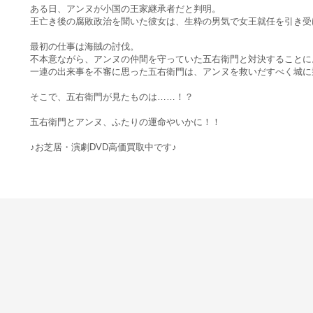
ある日、アンヌが小国の王家継承者だと判明。
王亡き後の腐敗政治を聞いた彼女は、生粋の男気で女王就任を引き受
最初の仕事は海賊の討伐。
不本意ながら、アンヌの仲間を守っていた五右衛門と対決することに
一連の出来事を不審に思った五右衛門は、アンヌを救いだすべく城に
そこで、五右衛門が見たものは……！？
五右衛門とアンヌ、ふたりの運命やいかに！！
♪お芝居・演劇DVD高価買取中です♪