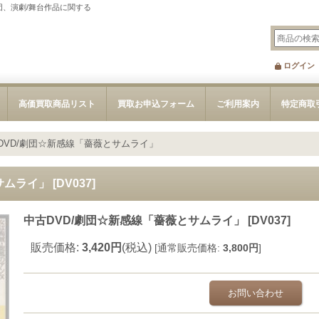
団、演劇/舞台作品に関する
ログイン
高価買取商品リスト
買取お申込フォーム
ご利用案内
特定商取
DVD/劇団☆新感線「薔薇とサムライ」
サムライ」
[
DV037
]
中古DVD/劇団☆新感線「薔薇とサムライ」
[
DV037
]
販売価格
:
3,420円
(税込)
[
通常販売価格
:
3,800円
]
お問い合わせ