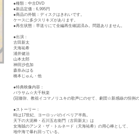
●種類：中古DVD
●新品定価：6,995円
●商品の外観：ディスクはきれいです。
ケースに多少スリキズがあります。
●再生状態：早送りにて全編再生確認済み。問題ありません。
●出演：
古田新太
天海祐希
浦井健治
山本太郎
神田沙也加
森奈みはる
橋本じゅん・他
●特典映像内容：
バラサム☆大千秋楽
(冠徹弥、教祖イコマノリユキの歌声にのせて、劇団☆新感線の恒例の
●ストーリー：
時は17世紀、ヨーロッパのイベリア半島。
天下の大泥棒・石川五右衛門（古田新太）は
女海賊のアンヌ・ザ・トルネード（天海祐希）の用心棒として、
地中海で暴れ回っている。