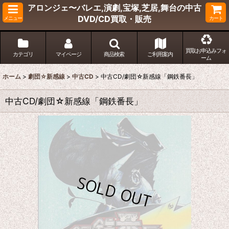
アロンジェ〜バレエ,演劇,宝塚,芝居,舞台の中古
DVD/CD買取・販売
メニュー
カート
買取お申込みフォ
カテゴリ
マイページ
商品検索
ご利用案内
ーム
ホーム
>
劇団☆新感線
>
中古CD
>
中古CD/劇団☆新感線「鋼鉄番長」
中古CD/劇団☆新感線「鋼鉄番長」