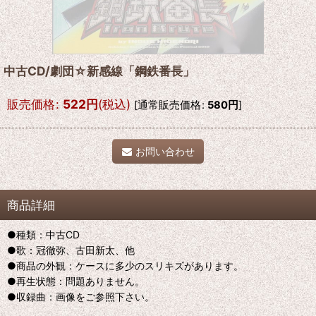
中古CD/劇団☆新感線「鋼鉄番長」
販売価格
:
522
円
(税込)
[
通常販売価格
:
580
円
]
お問い合わせ
商品詳細
●種類：中古CD
●歌：冠徹弥、古田新太、他
●商品の外観：ケースに多少のスリキズがあります。
●再生状態：問題ありません。
●収録曲：画像をご参照下さい。