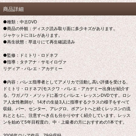
商品詳細
●種類：中古DVD
●商品の外観：ディスク読み取り面に多少キズがあります。
ジャケットにヨレがあります。
●再生状態：早送りにて再生確認済み
●監修：ドミトリ・ロドネフ
●指導：タチアナ・サモイロヴァ
リディア・バレエ・アカデミー
●内容：バレエ指導者としてアメリカで活動し高い評価を受ける、
ドミトリ・ロドネフ(モスクワ・バレエ・アカデミー出身)が紹介す
る、ワガノワ・メソッドに基づくバレエ・レッスンDVDです。ロシ
ア人女性教師が、14才の生徒3人に指導するクラスの様子をすべて
収録。バー、センター、アレグロ、ポアントへと続くレッスンの流
れとともに、注意すべき点も分かりやすく紹介しています。レッス
ンを始めて5年目程度の、中・上級者の方におすすめの1本です。
2006年ロシア作品 79分収録