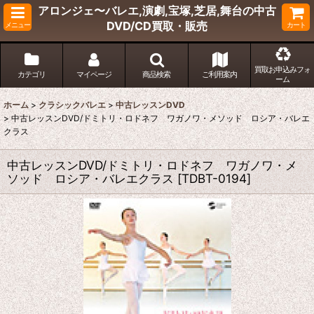
アロンジェ〜バレエ,演劇,宝塚,芝居,舞台の中古
DVD/CD買取・販売
メニュー
カート
買取お申込みフォ
カテゴリ
マイページ
商品検索
ご利用案内
ーム
ホーム
>
クラシックバレエ
>
中古レッスンDVD
>
中古レッスンDVD/ドミトリ・ロドネフ ワガノワ・メソッド ロシア・バレエ
クラス
中古レッスンDVD/ドミトリ・ロドネフ ワガノワ・メ
ソッド ロシア・バレエクラス
[
TDBT-0194
]