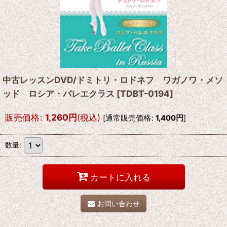
中古レッスンDVD/ドミトリ・ロドネフ ワガノワ・メソ
ッド ロシア・バレエクラス
[
TDBT-0194
]
販売価格
:
1,260
円
(税込)
[
通常販売価格
:
1,400
円
]
数量
:
カートに入れる
お問い合わせ