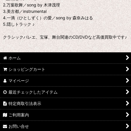
2.万葉歌舞／song by 木津茂理
3.美古都／instrumental
4.一滴（ひとしずく）の愛／song by 森奈みはる
5.隠しトラック ♪
クラシックバレエ、宝塚、舞台関連のCD/DVDなど高価買取中です♪
ホーム
ショッピングカート
マイページ
最近チェックしたアイテム
特定商取引法表示
ご利用案内
お問い合せ