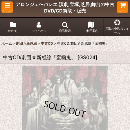
アロンジェ〜バレエ,演劇,宝塚,芝居,舞台の中古
DVD/CD買取・販売
メニュー
カート
買取お申込みフォ
カテゴリ
マイページ
商品検索
ご利用案内
ーム
ホーム
>
劇団☆新感線
>
中古CD
>
中古CD/劇団☆新感線「蛮幽鬼」
中古CD/劇団☆新感線「蛮幽鬼」
[
GS024
]