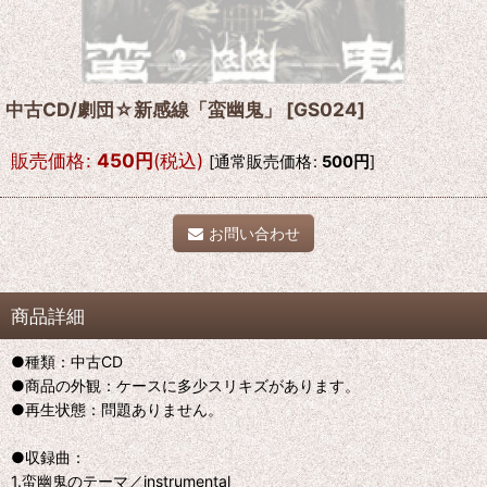
中古CD/劇団☆新感線「蛮幽鬼」
[
GS024
]
販売価格
:
450
円
(税込)
[
通常販売価格
:
500
円
]
お問い合わせ
商品詳細
●種類：中古CD
●商品の外観：ケースに多少スリキズがあります。
●再生状態：問題ありません。
●収録曲：
1.蛮幽鬼のテーマ／instrumental