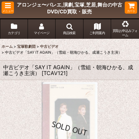
アロンジェ〜バレエ,演劇,宝塚,芝居,舞台の中古
DVD/CD買取・販売
メニュー
カート
買取お申込みフォ
カテゴリ
マイページ
商品検索
ご利用案内
ーム
ホーム
>
宝塚歌劇団
>
中古ビデオ
>
中古ビデオ「SAY IT AGAIN」（雪組・朝海ひかる、成瀬こうき主演）
中古ビデオ「SAY IT AGAIN」（雪組・朝海ひかる、成
瀬こうき主演）
[
TCAV121
]