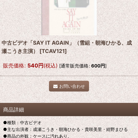
中古ビデオ「SAY IT AGAIN」（雪組・朝海ひかる、成
瀬こうき主演）
[
TCAV121
]
販売価格
:
540
円
(税込)
[
通常販売価格
:
600
円
]
お問い合わせ
商品詳細
●種類：中古ビデオ
●主な出演者：成瀬こうき・朝海ひかる・貴咲美里・紺野まひる
●商品の外観：ケースに汚れあり。