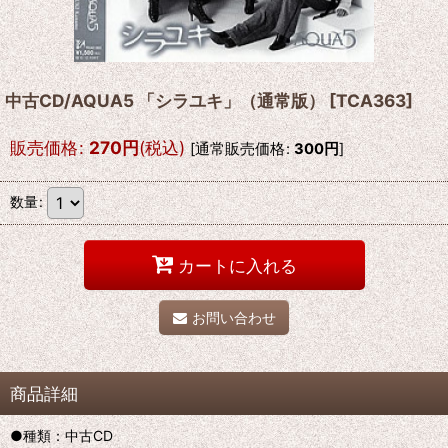
中古CD/AQUA5 「シラユキ」（通常版）
[
TCA363
]
販売価格
:
270
円
(税込)
[
通常販売価格
:
300
円
]
数量
:
カートに入れる
お問い合わせ
商品詳細
●種類：中古CD