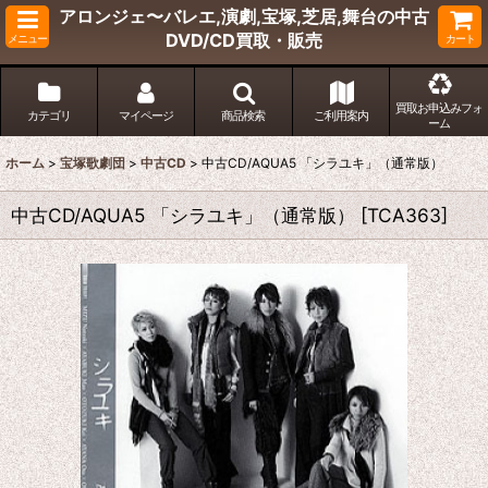
アロンジェ〜バレエ,演劇,宝塚,芝居,舞台の中古
DVD/CD買取・販売
メニュー
カート
買取お申込みフォ
カテゴリ
マイページ
商品検索
ご利用案内
ーム
ホーム
>
宝塚歌劇団
>
中古CD
>
中古CD/AQUA5 「シラユキ」（通常版）
中古CD/AQUA5 「シラユキ」（通常版）
[
TCA363
]