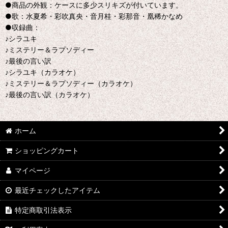
●商品の外観：ケースに多少スリキズが付いています。
●歌：水夏希・彩吹真央・音月桂・彩那音・凰稀かなめ
●収録曲：
♪シラユキ
♪ミステリー＆ラプソディー
♪最後の言い訳
♪シラユキ（カラオケ）
♪ミステリー＆ラプソディー（カラオケ）
♪最後の言い訳（カラオケ）
ホーム
ショッピングカート
マイページ
最近チェックしたアイテム
特定商取引法表示