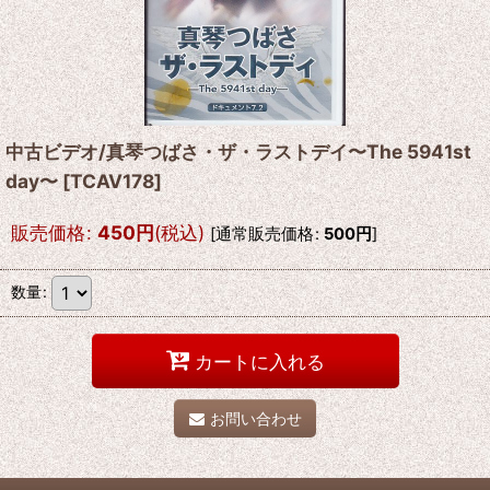
中古ビデオ/真琴つばさ・ザ・ラストデイ〜The 5941st
day〜
[
TCAV178
]
販売価格
:
450
円
(税込)
[
通常販売価格
:
500
円
]
数量
:
カートに入れる
お問い合わせ