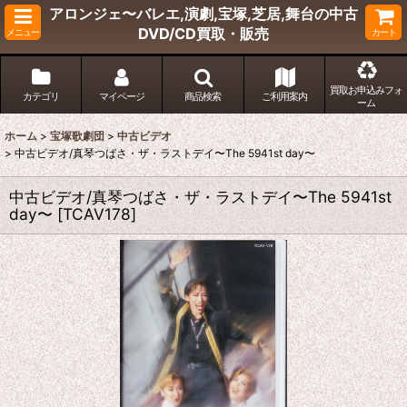
アロンジェ〜バレエ,演劇,宝塚,芝居,舞台の中古
DVD/CD買取・販売
メニュー
カート
買取お申込みフォ
カテゴリ
マイページ
商品検索
ご利用案内
ーム
ホーム
>
宝塚歌劇団
>
中古ビデオ
>
中古ビデオ/真琴つばさ・ザ・ラストデイ〜The 5941st day〜
中古ビデオ/真琴つばさ・ザ・ラストデイ〜The 5941st
day〜
[
TCAV178
]