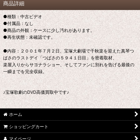
商品詳細
●種類：中古ビデオ
●付属品：なし
●商品の外観：ケースに少し汚れがあります。
●再生状態：未確認です。
●内容：２００１年７月２日、宝塚大劇場で千秋楽を迎えた真琴つ
ばさのラストデイ「つばさの５９４１日目」を密着取材、
楽屋入りからサヨナラショー、そしてファンに別れを告げる最後の
一瞬までを完全収録。
♪宝塚歌劇のDVD高価買取中です♪
ホーム
ショッピングカート
マイページ