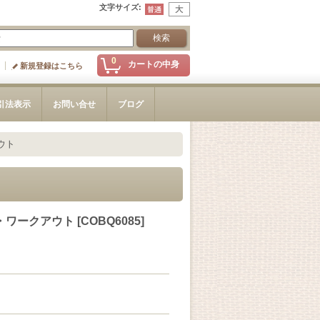
文字サイズ
:
0
カートの中身
新規登録はこちら
引法表示
お問い合せ
ブログ
ウト
・ワークアウト
[
COBQ6085
]