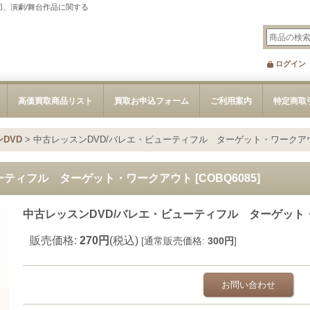
団、演劇/舞台作品に関する
ログイン
高価買取商品リスト
買取お申込フォーム
ご利用案内
特定商取
DVD
>
中古レッスンDVD/バレエ・ビューティフル ターゲット・ワークア
ューティフル ターゲット・ワークアウト
[
COBQ6085
]
中古レッスンDVD/バレエ・ビューティフル ターゲット
販売価格
:
270円
(税込)
[
通常販売価格
:
300円
]
お問い合わせ