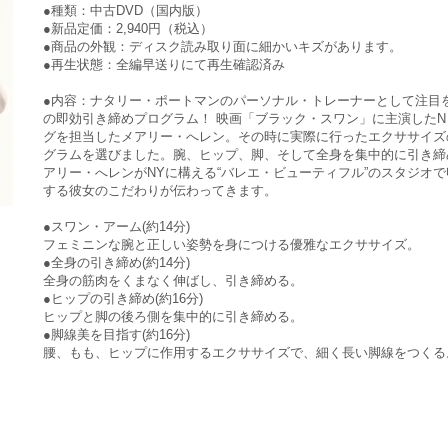
●種類：中古DVD（国内版）
●新品定価：2,940円（税込）
●商品の外観：ディスク読み取り面に細かいキズがあります。
●再生状態：全編早送りにて再生確認済み
●内容：ナタリー・ポートマンのパーソナル・トレーナーとして注目
の即効引き締めプログラム！ 映画「ブラック・スワン」に主演した
グを担当したメアリー・へレン。その時に実際に行ったエクササイズ
グラムを選びました。腕、ヒップ、脚、そして全身を集中的に引き締
アリー・へレンがNYに構える“バレエ・ビューティフル”のスタジオ
する彼女のこだわりが伝わってきます。
●スワン・アーム(約14分)
フェミニンな腕と正しい姿勢を身につける優雅なエクササイズ。
●全身の引き締め(約14分)
全身の筋肉をくまなく伸ばし、引き締める。
●ヒップの引き締め(約16分)
ヒップと脚の後ろ側を集中的に引き締める。
●脚線美を目指す(約16分)
腰、もも、ヒップに作用するエクササイズで、細く長い脚線をつくる