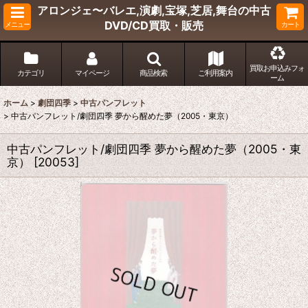
アロンジェ〜バレエ,演劇,宝塚,芝居,舞台の中古
DVD/CD買取・販売
メニュー
カート
買取お申込みフォ
カテゴリ
マイページ
商品検索
ご利用案内
ーム
ホーム
>
劇団四季
>
中古パンフレット
>
中古パンフレット/劇団四季 夢から醒めた夢（2005・東京）
中古パンフレット/劇団四季 夢から醒めた夢（2005・東
京）
[
20053
]