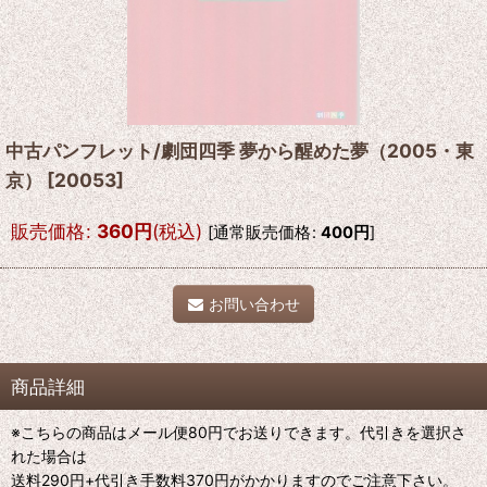
中古パンフレット/劇団四季 夢から醒めた夢（2005・東
京）
[
20053
]
販売価格
:
360
円
(税込)
[
通常販売価格
:
400
円
]
お問い合わせ
商品詳細
※こちらの商品はメール便80円でお送りできます。代引きを選択さ
れた場合は
送料290円+代引き手数料370円がかかりますのでご注意下さい。