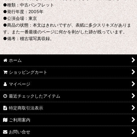
●種類：中古パンフレット
●発行年度：2005年
●公演会場：東京
●商品の状態：本文はきれいですが、表紙に多少スリキズがありま
す。また一番最後のページに何かを剥がした跡が残っています。
●備考：稽古場写真収録。
ホーム
ショッピングカート
マイページ
最近チェックしたアイテム
特定商取引法表示
ご利用案内
お問い合せ