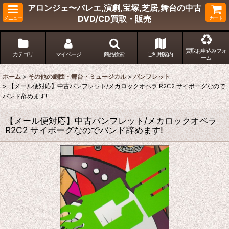
アロンジェ〜バレエ,演劇,宝塚,芝居,舞台の中古
DVD/CD買取・販売
メニュー
カート
買取お申込みフォ
カテゴリ
マイページ
商品検索
ご利用案内
ーム
ホーム
>
その他の劇団・舞台・ミュージカル
>
パンフレット
>
【メール便対応】中古パンフレット/メカロックオペラ R2C2 サイボーグなので
バンド辞めます!
【メール便対応】中古パンフレット/メカロックオペラ
R2C2 サイボーグなのでバンド辞めます!