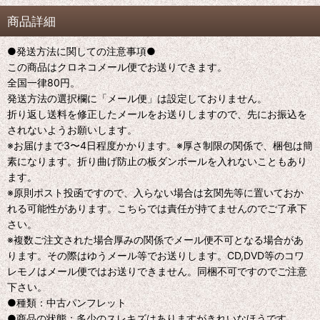
商品詳細
●発送方法に関しての注意事項●
この商品はクロネコメール便でお送りできます。
全国一律80円。
発送方法の選択欄に「メール便」は設定しておりません。
折り返し送料を修正したメールをお送りしますので、先にお振込を
されないようお願いします。
※お届けまで3〜4日程度かかります。※厚さ制限の関係で、梱包は簡
素になります。折り曲げ防止の板ダンボールを入れないこともあり
ます。
※原則ポスト投函ですので、入らない場合は玄関先等に置いておか
れる可能性があります。こちらでは責任が持てませんのでご了承下
さい。
※複数ご注文された場合厚みの関係でメール便不可となる場合があ
ります。その際はゆうメール等でお送りします。CD,DVD等のコワ
レモノはメール便ではお送りできません。同梱不可ですのでご注意
下さい。
●種類：中古パンフレット
●商品の状態：多少のスレキズはありますがきれいなほうです。