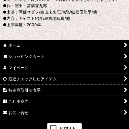
●作・演出：宮藤官九郎
●出演：阿部サダヲ/森山未來/三宅弘城/松田龍平/他
●内容：キャスト紹介/稽古場写真/他
●上演年度：2009年
ホーム
ショッピングカート
マイページ
最近チェックしたアイテム
特定商取引法表示
ご利用案内
お問い合せ
PCサイト