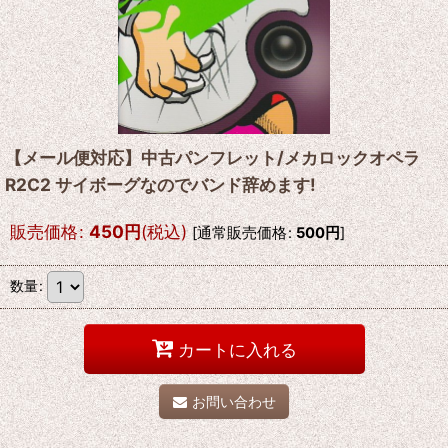
【メール便対応】中古パンフレット/メカロックオペラ
R2C2 サイボーグなのでバンド辞めます!
販売価格
:
450
円
(税込)
[
通常販売価格
:
500
円
]
数量
:
カートに入れる
お問い合わせ