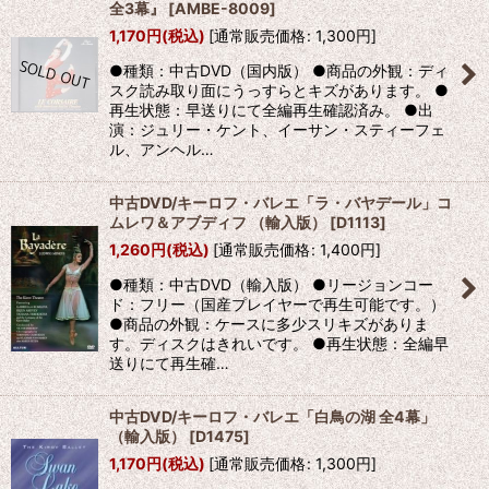
全3幕』
[
AMBE-8009
]
1,170
円
(税込)
[
通常販売価格
:
1,300
円
]
●種類：中古DVD（国内版） ●商品の外観：ディ
スク読み取り面にうっすらとキズがあります。 ●
再生状態：早送りにて全編再生確認済み。 ●出
演：ジュリー・ケント、イーサン・スティーフェ
ル、アンヘル…
中古DVD/キーロフ・バレエ「ラ・バヤデール」コ
ムレワ＆アブディフ （輸入版）
[
D1113
]
1,260
円
(税込)
[
通常販売価格
:
1,400
円
]
●種類：中古DVD（輸入版） ●リージョンコー
ド：フリー（国産プレイヤーで再生可能です。）
●商品の外観：ケースに多少スリキズがありま
す。ディスクはきれいです。 ●再生状態：全編早
送りにて再生確…
中古DVD/キーロフ・バレエ「白鳥の湖 全4幕」
（輸入版）
[
D1475
]
1,170
円
(税込)
[
通常販売価格
:
1,300
円
]