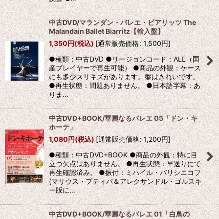
中古DVD/マランダン・バレエ・ビアリッツ The
Malandain Ballet Biarritz【輸入盤】
1,350
円
(税込)
[
通常販売価格
:
1,500
円
]
●種類：中古DVD ●リージョンコード：ALL（国
産プレイヤーで再生可能） ●商品の外観：ケース
にも多少スリキズがあります。盤はきれいです。
●再生状態：問題ありません。 ●日本語字幕：あ
りま…
中古DVD+BOOK/華麗なるバレエ 05「ドン・キ
ホーテ」
1,080
円
(税込)
[
通常販売価格
:
1,200
円
]
●種類：中古DVD+BOOK ●商品の外観：特に目
立つ欠点はありません。 ●再生状態：早送りにて
再生確認済み。 ●振付：ミハイル・バリシニコフ
(マリウス・プティパ＆アレクサンドル・ゴルスキ
ー版に…
中古DVD+BOOK/華麗なるバレエ 01「白鳥の