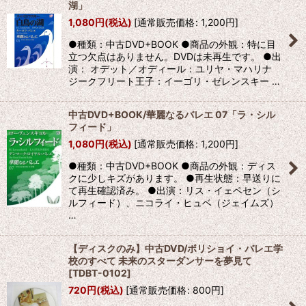
湖」
1,080
円
(税込)
[
通常販売価格
:
1,200
円
]
●種類：中古DVD+BOOK ●商品の外観：特に目
立つ欠点はありません。DVDは未再生です。 ●出
演： オデット／オディール：ユリヤ・マハリナ
ジークフリート王子：イーゴリ・ゼレンスキー …
中古DVD+BOOK/華麗なるバレエ 07「ラ・シル
フィード」
1,080
円
(税込)
[
通常販売価格
:
1,200
円
]
●種類：中古DVD+BOOK ●商品の外観：ディス
クに少しキズがあります。 ●再生状態：早送りに
て再生確認済み。 ●出演：リス・イェペセン（シ
ルフィード）、ニコライ・ヒュベ（ジェイムズ）
…
【ディスクのみ】中古DVD/ボリショイ・バレエ学
校のすべて 未来のスターダンサーを夢見て
[
TDBT-0102
]
720
円
(税込)
[
通常販売価格
:
800
円
]