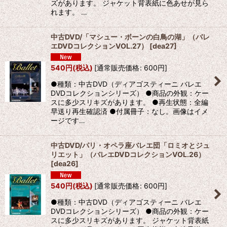
ズがあります。 ジャケット背表紙に色あせが見ら
れます。 …
中古DVD/「マシュー・ボーンの白鳥の湖」（バレ
エDVDコレクションVOL.27）
[
dea27
]
540
円
(税込)
[
通常販売価格
:
600
円
]
●種類：中古DVD（ディアゴスティーニ バレエ
DVDコレクションシリーズ） ●商品の外観：ケー
スに多少スリキズがあります。 ●再生状態：全編
早送り再生確認済 ●付属冊子：なし。画像はイメ
ージです…
中古DVD/パリ・オペラ座バレエ団「ロミオとジュ
リエット」（バレエDVDコレクションVOL.26）
[
dea26
]
540
円
(税込)
[
通常販売価格
:
600
円
]
●種類：中古DVD（ディアゴスティーニ バレエ
DVDコレクションシリーズ） ●商品の外観：ケー
スに多少スリキズがあります。 ジャケット背表紙