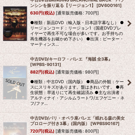
ンシンを振り返る【リージョン1】
[
DV600161
]
630
円
(税込)
[
通常販売価格
:
700
円
]
●種類：新品DVD（輸入版・日本語字幕なし） ●
リージョンコード：リージョン1（国産DVDプレ
イヤーで再生不可な場合が多いです。お手持ちの
再生機器をお確かめ下さい） ●出演：ピーター・
マーティンス…
中古DVD/キーロフ・バレエ 『海賊 全3幕』
[
WPBS-90131
]
882
円
(税込)
[
通常販売価格
:
980
円
]
●種類：中古DVD（国内版） ●商品の外観：ケー
スにスリキズがあります。盤はきれいです。 ●再
生状態：早送りにて再生確認済み ●主な出演者：
アルティナイ・アシルムラートワ/エフゲニー・ネ
フ/ファ…
中古DVD/パリ・オペラ座バレエ「眠れる森の美女
プロローグ付き3幕」(国内版）
[
WPBS90167
]
720
円
(税込)
[
通常販売価格
:
800
円
]