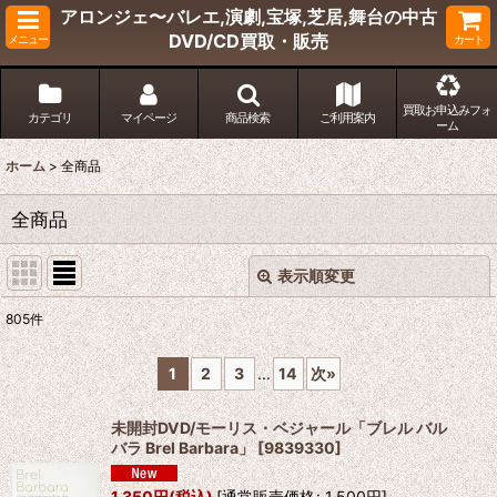
アロンジェ〜バレエ,演劇,宝塚,芝居,舞台の中古
DVD/CD買取・販売
メニュー
カート
買取お申込みフォ
カテゴリ
マイページ
商品検索
ご利用案内
ーム
ホーム
>
全商品
全商品
表示順変更
閉じる
805
件
表示数
:
1
2
3
...
14
次
»
並び順
:
未開封DVD/モーリス・ベジャール「ブレル バル
バラ Brel Barbara」
[
9839330
]
絞り込む
1,350
円
(税込)
[
通常販売価格
:
1,500
円
]