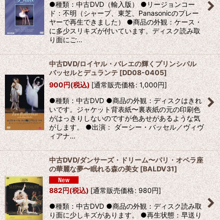
●種類：中古DVD（輸入版） ●リージョンコー
ド：不明（シャープ、東芝、Panasonicのプレー
ヤーで再生できました） ●商品の外観：ケース・
に多少スリキズが付いています。ディスク読み取
り面にご…
中古DVD/ロイヤル・バレエの輝くプリンシパル
バッセルとデュランテ
[
DD08-0405
]
900
円
(税込)
[
通常販売価格
:
1,000
円
]
●種類：中古DVD ●商品の外観：ディスクはきれ
いです。ジャケット背表紙〜裏表紙の元の印刷色
がはっきりしないのですが色あせがあるような気
がします。 ●出演： ダーシー・バッセル／ヴィヴ
ィアナ…
中古DVD/ダンサーズ・ドリーム〜パリ・オペラ座
の華麗な夢〜眠れる森の美女
[
BALDV31
]
882
円
(税込)
[
通常販売価格
:
980
円
]
●種類：中古DVD ●商品の外観：ディスク読み取
り面に少しキズがあります。 ●再生状態：早送り