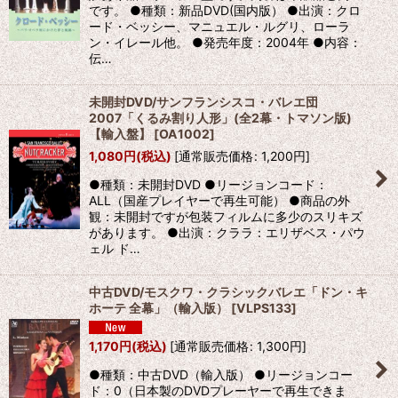
です。 ●種類：新品DVD(国内版） ●出演：クロ
ード・ベッシー、マニュエル・ルグリ、ローラ
ン・イレール他。 ●発売年度：2004年 ●内容：
伝…
未開封DVD/サンフランシスコ・バレエ団
2007「くるみ割り人形」(全2幕・トマソン版)
【輸入盤】
[
OA1002
]
1,080
円
(税込)
[
通常販売価格
:
1,200
円
]
●種類：未開封DVD ●リージョンコード：
ALL（国産プレイヤーで再生可能） ●商品の外
観：未開封ですが包装フィルムに多少のスリキズ
があります。 ●出演：クララ：エリザベス・パウ
ェル ド…
中古DVD/モスクワ・クラシックバレエ「ドン・キ
ホーテ 全幕」（輸入版）
[
VLPS133
]
1,170
円
(税込)
[
通常販売価格
:
1,300
円
]
●種類：中古DVD（輸入版） ●リージョンコー
ド：0（日本製のDVDプレーヤーで再生できま