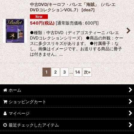
中古DVD/キーロフ・バレエ「海賊」（バレエ
DVDコレクションVOL.7）
[
dea7
]
540
円
(税込)
[
通常販売価格
:
600
円
]
●種類：中古DVD（ディアゴスティーニ バレエ
DVDコレクションシリーズ） ●商品の外観：ケー
スに多少スリキズがあります。 ●付属冊子：な
し。画像はイメージです。お送りする商品に冊子
は付きません。…
1
2
3
...
14
次
»
ホーム
ショッピングカート
マイページ
最近チェックしたアイテム