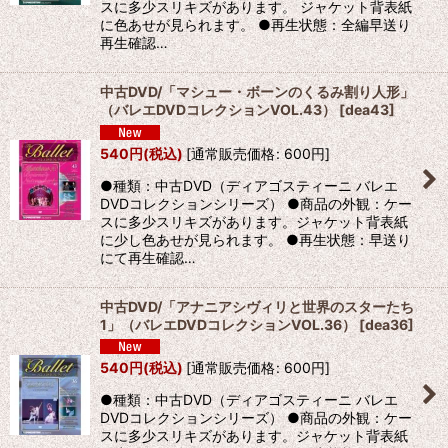
スに多少スリキズがあります。 ジャケット背表紙
に色あせが見られます。 ●再生状態：全編早送り
再生確認…
中古DVD/「マシュー・ボーンのくるみ割り人形」
（バレエDVDコレクションVOL.43）
[
dea43
]
540
円
(税込)
[
通常販売価格
:
600
円
]
●種類：中古DVD（ディアゴスティーニ バレエ
DVDコレクションシリーズ） ●商品の外観：ケー
スに多少スリキズがあります。ジャケット背表紙
に少し色あせが見られます。 ●再生状態：早送り
にて再生確認…
中古DVD/「アナニアシヴィリと世界のスターたち
1」（バレエDVDコレクションVOL.36）
[
dea36
]
540
円
(税込)
[
通常販売価格
:
600
円
]
●種類：中古DVD（ディアゴスティーニ バレエ
DVDコレクションシリーズ） ●商品の外観：ケー
スに多少スリキズがあります。ジャケット背表紙