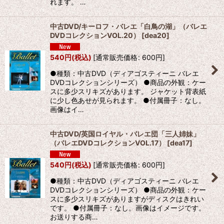
れます。 …
中古DVD/キーロフ・バレエ「白鳥の湖」（バレエ
DVDコレクションVOL.20）
[
dea20
]
540
円
(税込)
[
通常販売価格
:
600
円
]
●種類：中古DVD（ディアゴスティーニ バレエ
DVDコレクションシリーズ） ●商品の外観：ケー
スに多少スリキズがあります。 ジャケット背表紙
に少し色あせが見られます。 ●付属冊子：なし。
画像はイ…
中古DVD/英国ロイヤル・バレエ団「三人姉妹」
（バレエDVDコレクションVOL.17）
[
dea17
]
540
円
(税込)
[
通常販売価格
:
600
円
]
●種類：中古DVD（ディアゴスティーニ バレエ
DVDコレクションシリーズ） ●商品の外観：ケー
スに多少スリキズがありますがディスクはきれい
です。 ●付属冊子：なし。画像はイメージです。
お送りする商…