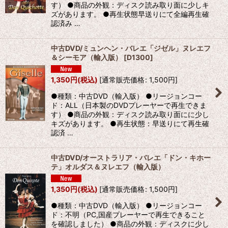
す） ●商品の外観：ディスク読み取り面に少しキ
ズがあります。 ●再生状態早送りにて全編再生確
認済み …
中古DVD/ミュンヘン・バレエ「ジゼル」ヌレエフ
＆シーモア（輸入版）
[
D1300
]
1,350
円
(税込)
[
通常販売価格
:
1,500
円
]
●種類：中古DVD（輸入版） ●リージョンコー
ド：ALL（日本製のDVDプレーヤーで再生できま
す） ●商品の外観：ディスク読み取り面にに少し
キズがあります。 ●再生状態：早送りにて再生確
認済 …
中古DVD/オーストラリア・バレエ「ドン・キホー
テ」オルダス＆ヌレエフ（輸入版）
1,350
円
(税込)
[
通常販売価格
:
1,500
円
]
●種類：中古DVD（輸入版） ●リージョンコー
ド：不明（PC,国産プレーヤーで再生できること
を確認しました） ●商品の外観：ディスクに少し