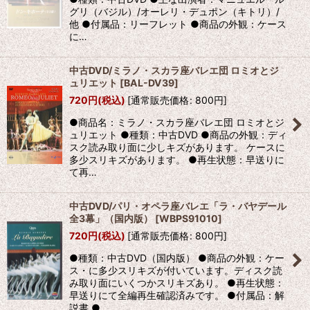
グリ（バジル）/オーレリ・デュポン（キトリ）/
他 ●付属品：リーフレット ●商品の外観：ケース
に…
中古DVD/ミラノ・スカラ座バレエ団 ロミオとジ
ュリエット
[
BAL-DV39
]
720
円
(税込)
[
通常販売価格
:
800
円
]
●商品名：ミラノ・スカラ座バレエ団 ロミオとジ
ュリエット ●種類：中古DVD ●商品の外観：ディ
スク読み取り面に少しキズがあります。 ケースに
多少スリキズがあります。 ●再生状態：早送りに
て再…
中古DVD/パリ・オペラ座バレエ「ラ・バヤデール
全3幕」（国内版）
[
WBPS91010
]
720
円
(税込)
[
通常販売価格
:
800
円
]
●種類：中古DVD（国内版） ●商品の外観：ケー
ス・に多少スリキズが付いています。ディスク読
み取り面にいくつかスリキズあり。 ●再生状態：
早送りにて全編再生確認済みです。 ●付属品：解
説書 ●…