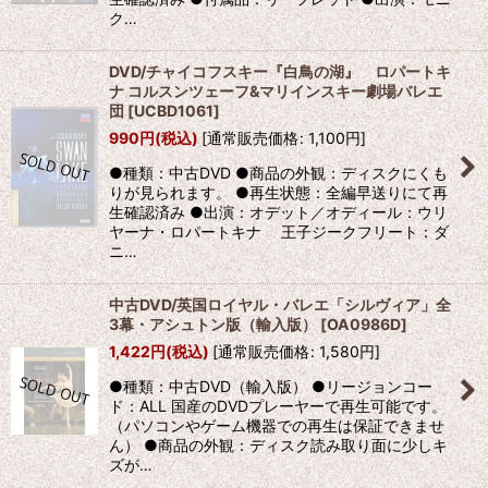
ク…
DVD/チャイコフスキー『白鳥の湖』 ロパートキ
ナ コルスンツェーフ&マリインスキー劇場バレエ
団
[
UCBD1061
]
990
円
(税込)
[
通常販売価格
:
1,100
円
]
●種類：中古DVD ●商品の外観：ディスクにくも
りが見られます。 ●再生状態：全編早送りにて再
生確認済み ●出演：オデット／オディール：ウリ
ヤーナ・ロパートキナ 王子ジークフリート：ダ
ニ…
中古DVD/英国ロイヤル・バレエ「シルヴィア」全
3幕・アシュトン版（輸入版）
[
OA0986D
]
1,422
円
(税込)
[
通常販売価格
:
1,580
円
]
●種類：中古DVD（輸入版） ●リージョンコー
ド：ALL 国産のDVDプレーヤーで再生可能です。
（パソコンやゲーム機器での再生は保証できませ
ん） ●商品の外観：ディスク読み取り面に少しキ
ズが…