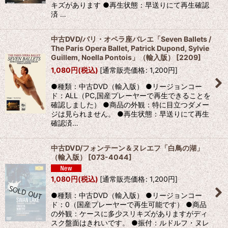
キズがあります ●再生状態：早送りにて再生確認
済 …
中古DVD/パリ・オペラ座バレエ「Seven Ballets /
The Paris Opera Ballet, Patrick Dupond, Sylvie
Guillem, Noella Pontois」（輸入版）
[
2209
]
1,080
円
(税込)
[
通常販売価格
:
1,200
円
]
●種類：中古DVD（輸入版） ●リージョンコー
ド：ALL（PC,国産プレーヤーで再生できることを
確認しました） ●商品の外観：特に目立つダメー
ジは見られません。 ●再生状態：早送りにて再生
確認済…
中古DVD/フォンテーン＆ヌレエフ「白鳥の湖」
（輸入版）
[
073-4044
]
1,080
円
(税込)
[
通常販売価格
:
1,200
円
]
●種類：中古DVD（輸入版） ●リージョンコー
ド：0（国産プレーヤーで再生可能です） ●商品
の外観：ケースに多少スリキズがありますがディ
スク盤面はきれいです。 ●振付：ルドルフ・ヌレ