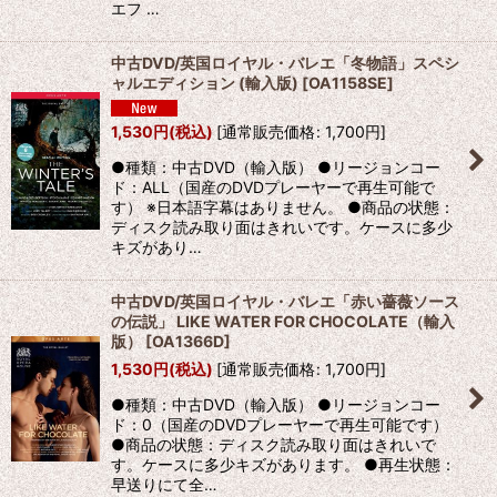
エフ …
中古DVD/英国ロイヤル・バレエ「冬物語」スペシ
ャルエディション (輸入版)
[
OA1158SE
]
1,530
円
(税込)
[
通常販売価格
:
1,700
円
]
●種類：中古DVD（輸入版） ●リージョンコー
ド：ALL（国産のDVDプレーヤーで再生可能で
す） ※日本語字幕はありません。 ●商品の状態：
ディスク読み取り面はきれいです。ケースに多少
キズがあり…
中古DVD/英国ロイヤル・バレエ「赤い薔薇ソース
の伝説」 LIKE WATER FOR CHOCOLATE（輸入
版）
[
OA1366D
]
1,530
円
(税込)
[
通常販売価格
:
1,700
円
]
●種類：中古DVD（輸入版） ●リージョンコー
ド：0（国産のDVDプレーヤーで再生可能です）
●商品の状態：ディスク読み取り面はきれいで
す。ケースに多少キズがあります。 ●再生状態：
早送りにて全…