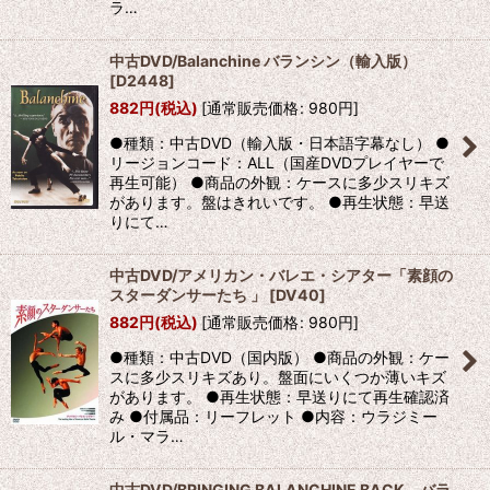
ラ…
中古DVD/Balanchine バランシン（輸入版）
[
D2448
]
882
円
(税込)
[
通常販売価格
:
980
円
]
●種類：中古DVD（輸入版・日本語字幕なし） ●
リージョンコード：ALL（国産DVDプレイヤーで
再生可能） ●商品の外観：ケースに多少スリキズ
があります。盤はきれいです。 ●再生状態：早送
りにて…
中古DVD/アメリカン・バレエ・シアター「素顔の
スターダンサーたち 」
[
DV40
]
882
円
(税込)
[
通常販売価格
:
980
円
]
●種類：中古DVD（国内版） ●商品の外観：ケー
スに多少スリキズあり。盤面にいくつか薄いキズ
があります。 ●再生状態：早送りにて再生確認済
み ●付属品：リーフレット ●内容：ウラジミー
ル・マラ…
中古DVD/BRINGING BALANCHINE BACK バラ