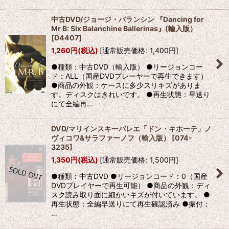
中古DVD/ジョージ・バランシン 『Dancing for
Mr B: Six Balanchine Ballerinas』(輸入版）
[
D4407
]
1,260
円
(税込)
[
通常販売価格
:
1,400
円
]
●種類：中古DVD（輸入版） ●リージョンコー
ド：ALL（国産DVDプレーヤーで再生できます）
●商品の外観：ケースに多少スリキズがありま
す。ディスクはきれいです。 ●再生状態：早送り
にて全編再…
DVD/マリインスキーバレエ「ドン・キホーテ」ノ
ヴィコワ&サラファーノフ（輸入版）
[
074-
3235
]
1,350
円
(税込)
[
通常販売価格
:
1,500
円
]
●種類：中古DVD ●リージョンコード：0（国産
DVDプレイヤーで再生可能） ●商品の外観：ディ
スク読み取り面に細かいキズが付いています。 ●
再生状態：全編早送りにて再生確認済み ●振付：
…