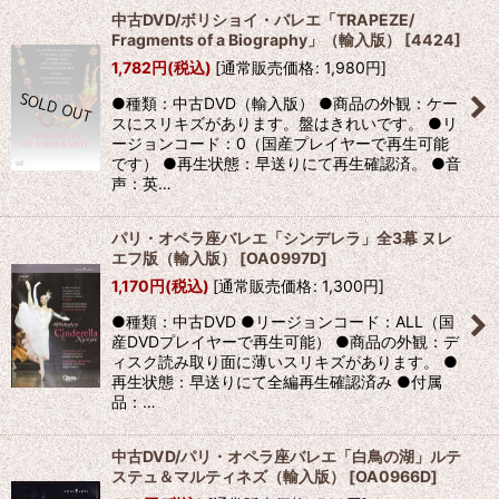
中古DVD/ボリショイ・バレエ「TRAPEZE/
Fragments of a Biography」（輸入版）
[
4424
]
1,782
円
(税込)
[
通常販売価格
:
1,980
円
]
●種類：中古DVD（輸入版） ●商品の外観：ケー
スにスリキズがあります。盤はきれいです。 ●リ
ージョンコード：0（国産プレイヤーで再生可能
です） ●再生状態：早送りにて再生確認済。 ●音
声：英…
パリ・オペラ座バレエ「シンデレラ」全3幕 ヌレ
エフ版（輸入版）
[
OA0997D
]
1,170
円
(税込)
[
通常販売価格
:
1,300
円
]
●種類：中古DVD ●リージョンコード：ALL（国
産DVDプレイヤーで再生可能） ●商品の外観：デ
ィスク読み取り面に薄いスリキズがあります。 ●
再生状態：早送りにて全編再生確認済み ●付属
品：…
中古DVD/パリ・オペラ座バレエ「白鳥の湖」ルテ
ステュ＆マルティネズ（輸入版）
[
OA0966D
]