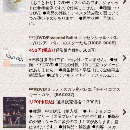
【おことわり】DVDディスクのみです。ジャケッ
トは参考画像ですので付属しません。 ●種類：中
古DVD ●商品の外観：ディスク読み取り面にいく
つか薄いキズがあります。 ●再生状態：早送り
に…
中古DVD/Essential Ballet エッセンシャル・バレ
エ/ロシア・バレエのスターたち
[
UCBP-9005
]
450
円
(税込)
[
通常販売価格
:
500
円
]
※画像は参考用です。帯は付いていません。 ●種
類：中古DVD ●商品の外観：特に目立つダメージ
はありません。 ●再生状態：早送りにて全編再生
確認済み ●出演：アルティナイ・アスィルムラ…
中古DVD/ミラノ・スカラ座バレエ「チャイコフス
キー・ガラ」
[
BAC037
]
1,170
円
(税込)
[
通常販売価格
:
1,300
円
]
●種類：中古DVD（輸入版） ●リージョンコー
ド：フリー（国産プレイヤーで再生可能） ●商品
の外観：ケースに多少のスリキズがあります。盤
はきれいです。 ●付属品：解説書 ●内容：スカ