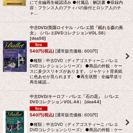
にて全編再生確認済み ●付属品：解説書 ●収録内
容：フランス人のプティパの振付とロシア人のチ
ャ…
中古DVD/英国ロイヤル・バレエ団「眠れる森の美
女」（バレエDVDコレクションVOL.56）
[
dea56
]
540
円
(税込)
[
通常販売価格
:
600
円
]
●種類：中古DVD（ディアゴスティーニ バレエ
DVDコレクションシリーズ） ●商品の外観：ケー
スに多少スリキズがあります。 ジャケット背表紙
に色あせが見られます。 ●再生状態：全編早送り
再生確認…
中古DVD/キーロフ・バレエ「石の花」（バレエ
DVDコレクションVOL.44）
[
dea44
]
540
円
(税込)
[
通常販売価格
:
600
円
]
●種類：中古DVD（ディアゴスティーニ バレエ
DVDコレクションシリーズ） ●商品の外観：ケー