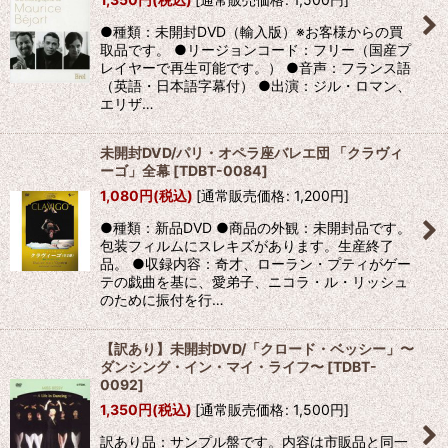
●種類：未開封DVD（輸入版）※お客様からの買
取品です。 ●リージョンコード：フリー（国産プ
レイヤーで再生可能です。） ●音声：フランス語
（英語・日本語字幕付） ●出演：ジル・ロマン、
エリザ…
未開封DVD/パリ・オペラ座バレエ団 「クラヴィ
ーゴ」全幕
[
TDBT-0084
]
1,080
円
(税込)
[
通常販売価格
:
1,200
円
]
●種類：新品DVD ●商品の外観：未開封品です。
包装フィルムにスレキズがあります。生産終了
品。 ●収録内容：奇才、ローラン・プティがゲー
テの戯曲を基に、愛弟子、ニコラ・ル・リッシュ
のために振付を行…
【訳あり】未開封DVD/「クロード・ベッシー」〜
ダンシング・イン・マイ・ライフ〜
[
TDBT-
0092
]
1,350
円
(税込)
[
通常販売価格
:
1,500
円
]
訳あり品：サンプル盤です。内容は市販品と同一