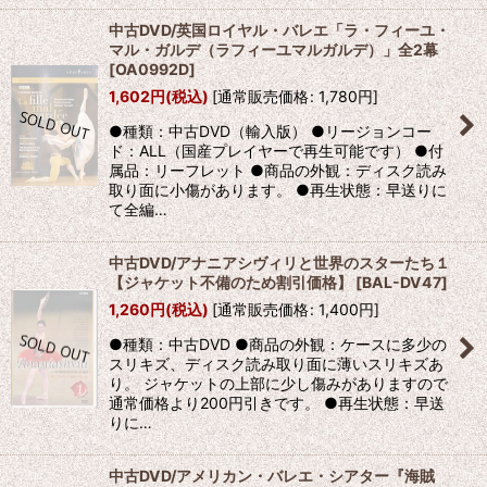
中古DVD/英国ロイヤル・バレエ「ラ・フィーユ・
マル・ガルデ（ラフィーユマルガルデ）」全2幕
[
OA0992D
]
1,602
円
(税込)
[
通常販売価格
:
1,780
円
]
●種類：中古DVD（輸入版） ●リージョンコー
ド：ALL（国産プレイヤーで再生可能です） ●付
属品：リーフレット ●商品の外観：ディスク読み
取り面に小傷があります。 ●再生状態：早送りに
て全編…
中古DVD/アナニアシヴィリと世界のスターたち１
【ジャケット不備のため割引価格】
[
BAL-DV47
]
1,260
円
(税込)
[
通常販売価格
:
1,400
円
]
●種類：中古DVD ●商品の外観：ケースに多少の
スリキズ、ディスク読み取り面に薄いスリキズあ
り。 ジャケットの上部に少し傷みがありますので
通常価格より200円引きです。 ●再生状態：早送
りに…
中古DVD/アメリカン・バレエ・シアター『海賊