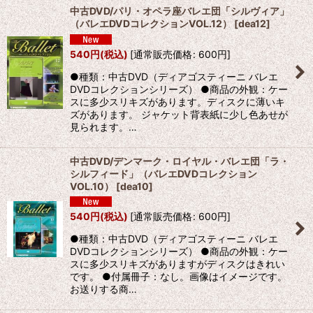
中古DVD/パリ・オペラ座バレエ団「シルヴィア」
（バレエDVDコレクションVOL.12）
[
dea12
]
540
円
(税込)
[
通常販売価格
:
600
円
]
●種類：中古DVD（ディアゴスティーニ バレエ
DVDコレクションシリーズ） ●商品の外観：ケー
スに多少スリキズがあります。ディスクに薄いキ
ズがあります。 ジャケット背表紙に少し色あせが
見られます。…
中古DVD/デンマーク・ロイヤル・バレエ団「ラ・
シルフィード」（バレエDVDコレクション
VOL.10）
[
dea10
]
540
円
(税込)
[
通常販売価格
:
600
円
]
●種類：中古DVD（ディアゴスティーニ バレエ
DVDコレクションシリーズ） ●商品の外観：ケー
スに多少スリキズがありますがディスクはきれい
です。 ●付属冊子：なし。画像はイメージです。
お送りする商…