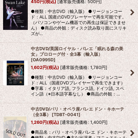
450
円
(税込)
[
通常販売価格
:
500
円
]
●種類：中古DVD（輸入版） ●リージョンコー
ド：ALL 国産のDVDプレーヤーで再生可能です。
（パソコンやゲーム機器での再生は保証できませ
ん） ●商品の外観：ディスク読み取り面にスリキ
ズが…
中古DVD/英国ロイヤル・バレエ「眠れる森の美
女」プロローグ付・全3幕（輸入版）
[
OA0995D
]
1,602
円
(税込)
[
通常販売価格
:
1,780
円
]
●種類：中古DVD（輸入版） ●リージョンコー
ド：ALL（国産DVDプレイヤーで再生できます）
●字幕：イタリア語, フランス語, ドイツ語, スペ
イン語（※日本語字幕なし） ●商品の外観：…
中古DVD/パリ・オペラ座バレエ ドン・キホーテ
（全3幕）
[
TDBT-0041
]
1,260
円
(税込)
[
通常販売価格
:
1,400
円
]
●商品名：パリ・オペラ座バレエ ドン・キホーテ
●種類：中古DVD ●主な出演者：マニュエル・ル