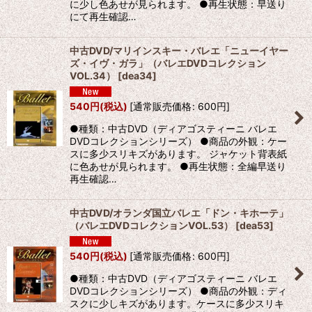
に少し色あせが見られます。 ●再生状態：早送り
にて再生確認…
中古DVD/マリインスキー・バレエ「ニューイヤー
ズ・イヴ・ガラ」（バレエDVDコレクション
VOL.34）
[
dea34
]
540
円
(税込)
[
通常販売価格
:
600
円
]
●種類：中古DVD（ディアゴスティーニ バレエ
DVDコレクションシリーズ） ●商品の外観：ケー
スに多少スリキズがあります。 ジャケット背表紙
に色あせが見られます。 ●再生状態：全編早送り
再生確認…
中古DVD/オランダ国立バレエ「ドン・キホーテ」
（バレエDVDコレクションVOL.53）
[
dea53
]
540
円
(税込)
[
通常販売価格
:
600
円
]
●種類：中古DVD（ディアゴスティーニ バレエ
DVDコレクションシリーズ） ●商品の外観：ディ
スクに少しキズがあります。ケースに多少スリキ