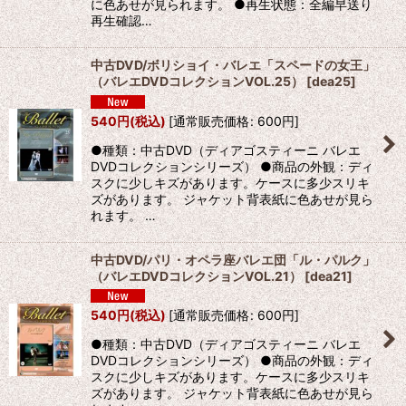
に色あせが見られます。 ●再生状態：全編早送り
再生確認…
中古DVD/ボリショイ・バレエ「スペードの女王」
（バレエDVDコレクションVOL.25）
[
dea25
]
540
円
(税込)
[
通常販売価格
:
600
円
]
●種類：中古DVD（ディアゴスティーニ バレエ
DVDコレクションシリーズ） ●商品の外観：ディ
スクに少しキズがあります。ケースに多少スリキ
ズがあります。 ジャケット背表紙に色あせが見ら
れます。 …
中古DVD/パリ・オペラ座バレエ団「ル・パルク」
（バレエDVDコレクションVOL.21）
[
dea21
]
540
円
(税込)
[
通常販売価格
:
600
円
]
●種類：中古DVD（ディアゴスティーニ バレエ
DVDコレクションシリーズ） ●商品の外観：ディ
スクに少しキズがあります。ケースに多少スリキ
ズがあります。 ジャケット背表紙に色あせが見ら