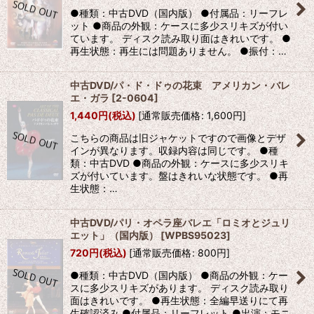
●種類：中古DVD（国内版） ●付属品：リーフレ
ット ●商品の外観：ケースに多少スリキズが付い
ています。 ディスク読み取り面はきれいです。 ●
再生状態：再生には問題ありません。 ●振付：…
中古DVD/パ・ド・ドゥの花束 アメリカン・バレ
エ・ガラ
[
2-0604
]
1,440
円
(税込)
[
通常販売価格
:
1,600
円
]
こちらの商品は旧ジャケットですので画像とデザ
インが異なります。収録内容は同じです。 ●種
類：中古DVD ●商品の外観：ケースに多少スリキ
ズが付いています。盤はきれいな状態です。 ●再
生状態：…
中古DVD/パリ・オペラ座バレエ「ロミオとジュリ
エット」（国内版）
[
WPBS95023
]
720
円
(税込)
[
通常販売価格
:
800
円
]
●種類：中古DVD（国内版） ●商品の外観：ケー
スに多少スリキズがあります。 ディスク読み取り
面はきれいです。 ●再生状態：全編早送りにて再
生確認済み ●付属品：リーフレット ●出演：モニ