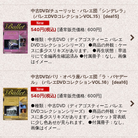
中古DVD/チューリッヒ・バレエ団「シンデレラ」
（バレエDVDコレクションVOL.15）
[
dea15
]
540
円
(税込)
[
通常販売価格
:
600
円
]
●種類：中古DVD（ディアゴスティーニ バレエ
DVDコレクションシリーズ） ●商品の外観：ケー
スに多少スリキズがあります。 ●再生状態：早送
りにて全編再生確認済み ●付属冊子：なし。画像
はイメー…
中古DVD/パリ・オペラ座バレエ団「ラ・バヤデー
ル」（バレエDVDコレクションVOL.16）
[
dea16
]
540
円
(税込)
[
通常販売価格
:
600
円
]
●種類：中古DVD（ディアゴスティーニ バレエ
DVDコレクションシリーズ） ●商品の外観：ケー
スに多少スリキズがあります。ジャケット背表紙
に少し色あせが見られます。 ●付属冊子：なし。
画像はイメー…