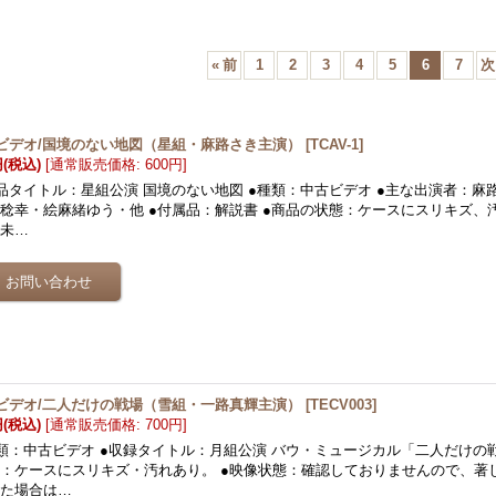
«
前
1
2
3
4
5
6
7
次
ビデオ/国境のない地図（星組・麻路さき主演）
[
TCAV-1
]
円
(税込)
[
通常販売価格
:
600円
]
品タイトル：星組公演 国境のない地図 ●種類：中古ビデオ ●主な出演者：麻
稔幸・絵麻緒ゆう・他 ●付属品：解説書 ●商品の状態：ケースにスリキズ、
は未…
ビデオ/二人だけの戦場（雪組・一路真輝主演）
[
TECV003
]
円
(税込)
[
通常販売価格
:
700円
]
類：中古ビデオ ●収録タイトル：月組公演 バウ・ミュージカル「二人だけの
：ケースにスリキズ・汚れあり。 ●映像状態：確認しておりませんので、著
った場合は…