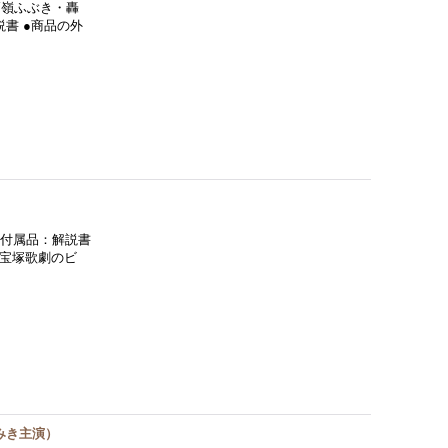
高嶺ふぶき・轟
書 ●商品の外
●付属品：解説書
♪宝塚歌劇のビ
みき主演）