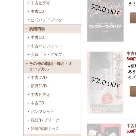
中古ビデオ
き
中古CD
公式ハンドブック
劇団四季
中古CD
中古パンフレット
中古
会報「ラ・アルプ」
540
その他の劇団・舞台・ミ
●種
ュージカル
あき
キ
中古DVD
新品DVD
中古ビデオ
中古CD
パンフレット
雑誌/レプリーク
中古
雑誌/演劇ぶっく
630