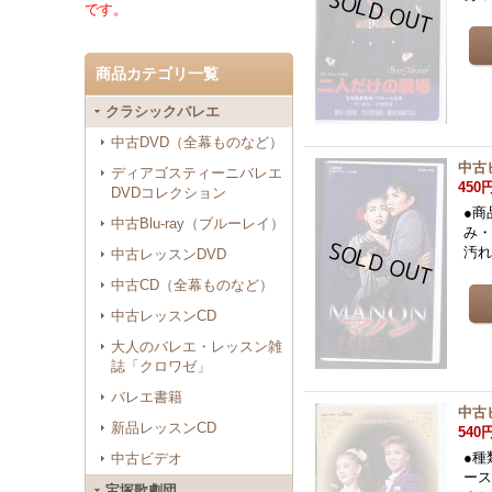
です。
商品カテゴリ一覧
クラシックバレエ
中古DVD（全幕ものなど）
中古
ディアゴスティーニバレエ
450
DVDコレクション
●商
中古Blu-ray（ブルーレイ）
み・
汚
中古レッスンDVD
中古CD（全幕ものなど）
中古レッスンCD
大人のバレエ・レッスン雑
誌「クロワゼ」
バレエ書籍
中古
新品レッスンCD
540
●種
中古ビデオ
ース
宝塚歌劇団