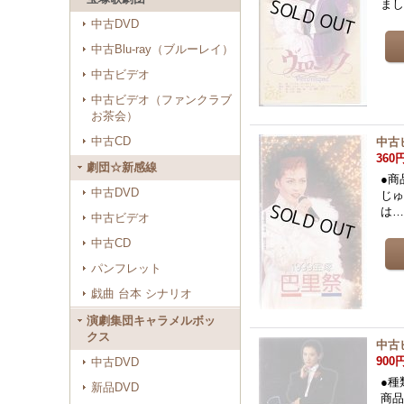
ま
中古DVD
中古Blu-ray（ブルーレイ）
中古ビデオ
中古ビデオ（ファンクラブ
お茶会）
中古CD
中古
360
劇団☆新感線
●商
中古DVD
じゅ
は
中古ビデオ
中古CD
パンフレット
戯曲 台本 シナリオ
演劇集団キャラメルボッ
クス
中古
900
中古DVD
●種
新品DVD
商品