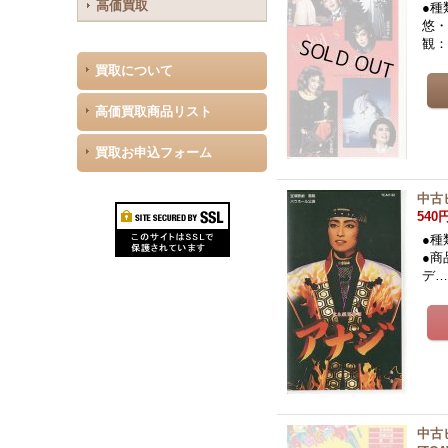
高価買取
●種
悠・
観
買取について
高価買取商品リスト
買取お申込フォーム
中古
540
●種
●商
デ
中古