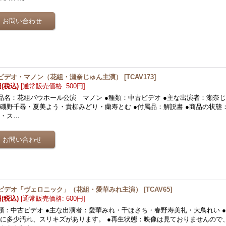
ビデオ・マノン（花組・瀬奈じゅん主演）
[
TCAV173
]
円
(税込)
[
通常販売価格
:
500円
]
品名：花組バウホール公演 マノン ●種類：中古ビデオ ●主な出演者：瀬奈
磯野千尋・夏美よう・貴柳みどり・蘭寿とむ ●付属品：解説書 ●商品の状態
れ・ス…
ビデオ「ヴェロニック」（花組・愛華みれ主演）
[
TCAV65
]
円
(税込)
[
通常販売価格
:
600円
]
類：中古ビデオ ●主な出演者：愛華みれ・千ほさち・春野寿美礼・大鳥れい 
に多少汚れ、スリキズがあります。 ●再生状態：映像は見ておりませんので