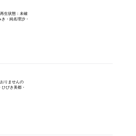
●再生状態：未確
みき・純名理沙・
ておりませんの
・ひびき美都・