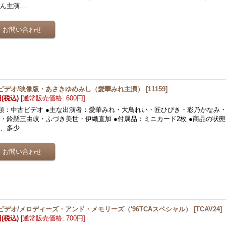
さん主演…
ビデオ/映像版・あさきゆめみし（愛華みれ主演）
[
11159
]
円
(税込)
[
通常販売価格
:
600円
]
類：中古ビデオ ●主な出演者：愛華みれ・大鳥れい・匠ひびき・彩乃かなみ
・鈴懸三由岐・ふづき美世・伊織直加 ●付属品：ミニカード2枚 ●商品の状
ズ、多少…
ビデオ/メロディーズ・アンド・メモリーズ（'96TCAスペシャル）
[
TCAV24
]
円
(税込)
[
通常販売価格
:
700円
]