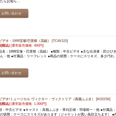
したらお知ら…
ビデオ・1999宝塚/巴里祭（花組）
[
TCAV115
]
円
(税込)
[
通常販売価格
:
400円
]
品名：1999宝塚・巴里祭（花組） ●種類：中古ビデオ ●主な出演者：匠ひび
ん・他 ●付属品：リーフレット ●商品の状態：ケースにスリキズ、多少汚れ
…
ビデオ/ミュージカル ヴィクター・ヴィクトリア（高嶺ふぶき）
[
KO2150
]
円
(税込)
[
通常販売価格
:
1,000円
]
類：中古ビデオ ●キャスト：高嶺ふぶき・草刈正雄・羽場裕一・他 ●付属品：
の状態：ケースにスリキズがあります（ジャケットが黒い為目立ちます） ●