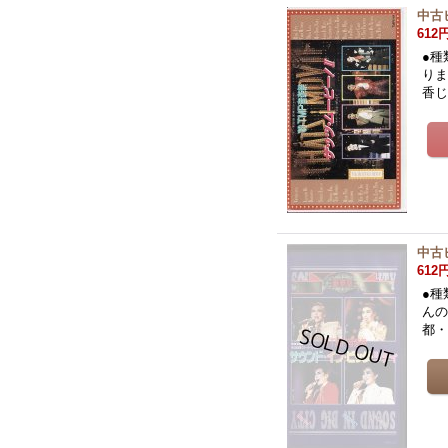
中古
612
●種
りま
香
中古
612
●種
んの
都