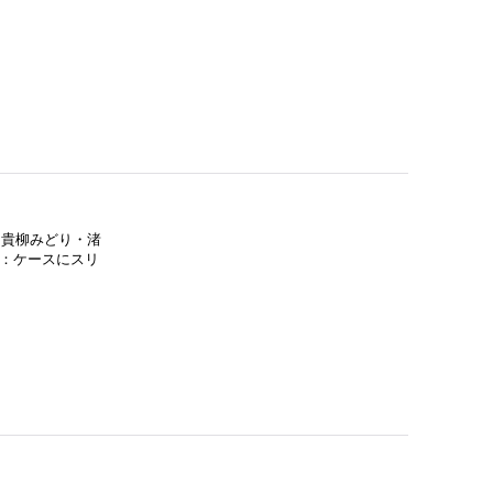
・貴柳みどり・渚
態：ケースにスリ