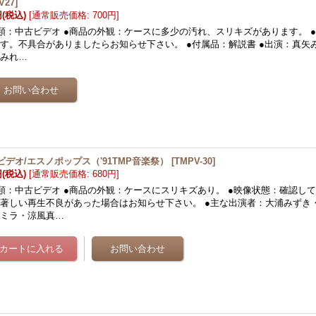
V27
]
円
(税込)
[
通常販売価格
:
700円
]
類：中古ビデオ ●商品の外観：ケースに多少の汚れ、スリキズがあります。 
す。不具合がありましたらお知らせ下さい。 ●付属品：解説書 ●出演：真矢
華みれ…
ビデオ/エスノポップス（'91TMP音楽祭）
[
TMPV-30
]
円
(税込)
[
通常販売価格
:
680円
]
類：中古ビデオ ●商品の外観：ケースにスリキズあり。 ●映像状態：確認し
著しい再生不良があった場合はお知らせ下さい。 ●主な出演者：大浦みずき
寿ミラ・涼風真…