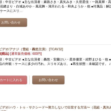
類：中古ビデオ ●主な出演者：麻路さき・真矢みき・久世星佳・一路真輝・
花總まり・白城あやか・風花舞・湖月わたる・和央ようか・他 ●付属品：解説
：ケースにスリ…
ビデオ/アナジ（雪組・轟悠主演）
[
TCAV32
]
円
(税込)
[
通常販売価格
:
600円
]
類：中古ビデオ ●主な出演者：轟悠・安蘭けい・星奈優里・紺野まひる・他 
品の外観：ケースに多少の汚れ、スリキズあり。 ●再生状態：未確認です。 
…
ビデオ/ハウ・トゥ・サクシード〜努力しないで出世する方法〜（花組・真矢