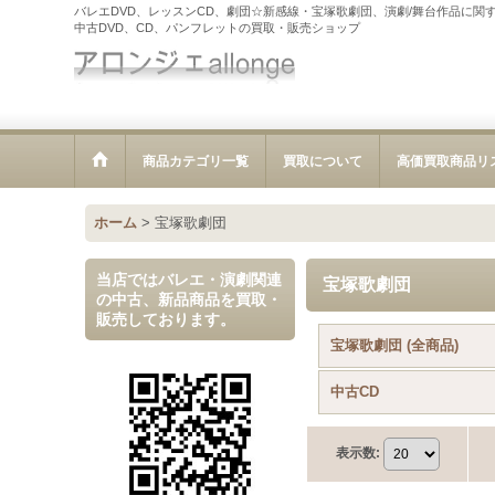
バレエDVD、レッスンCD、劇団☆新感線・宝塚歌劇団、演劇/舞台作品に関
中古DVD、CD、パンフレットの買取・販売ショップ
商品カテゴリ一覧
買取について
高価買取商品リ
ホーム
>
宝塚歌劇団
当店ではバレエ・演劇関連
宝塚歌劇団
の中古、新品商品を買取・
販売しております。
宝塚歌劇団 (全商品)
中古CD
表示数
: