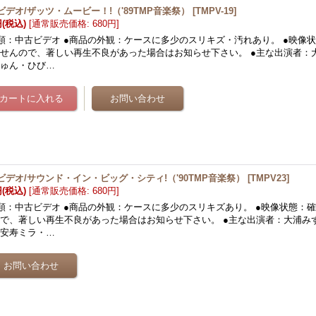
ビデオ/ザッツ・ムービー！!（'89TMP音楽祭）
[
TMPV-19
]
円
(税込)
[
通常販売価格
:
680円
]
類：中古ビデオ ●商品の外観：ケースに多少のスリキズ・汚れあり。 ●映像
せんので、著しい再生不良があった場合はお知らせ下さい。 ●主な出演者：
じゅん・ひび…
ビデオ/サウンド・イン・ビッグ・シティ!（'90TMP音楽祭）
[
TMPV23
]
円
(税込)
[
通常販売価格
:
680円
]
類：中古ビデオ ●商品の外観：ケースに多少のスリキズあり。 ●映像状態：
で、著しい再生不良があった場合はお知らせ下さい。 ●主な出演者：大浦み
・安寿ミラ・…