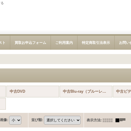
する
スト
買取お申込フォーム
ご利用案内
特定商取引法表示
お問い
中古DVD
中古Blu-ray（ブルーレイ）
中古ビ
画像
:
並び順
:
表示方法
: