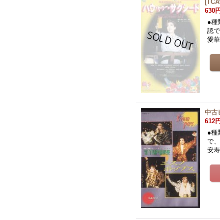
[
TCA
630
●種
認で
愛
中古
612
●種
で、
安