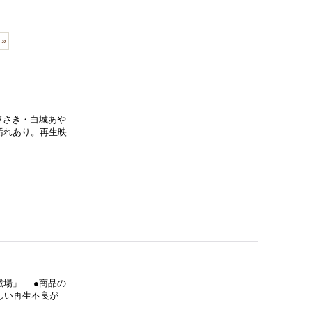
»
路さき・白城あや
汚れあり。再生映
戦場」 ●商品の
しい再生不良が