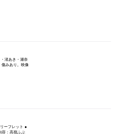
き・渚あき・瀬奈
、傷みあり。映像
リーフレット ●
内容：高嶺ふぶ