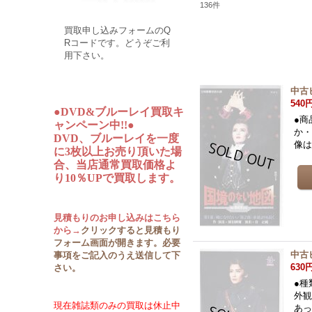
136
件
買取申し込みフォームのQ
Rコードです。どうぞご利
用下さい。
中古
540
●DVD&ブルーレイ買取キ
●商
ャンペーン中!!●
か・
DVD、ブルーレイを一度
像
に3枚以上お売り頂いた場
合、当店通常買取価格よ
り10％UPで買取します。
見積もりのお申し込みはこちら
から→
クリックすると見積もり
フォーム画面が開きます。必要
中古
事項をご記入のうえ送信して下
630
さい。
●種
外観
現在雑誌類のみの買取は休止中
あ