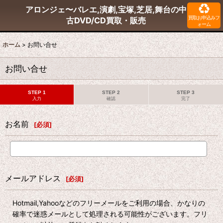
アロンジェ〜バレエ,演劇,宝塚,芝居,舞台の中
買取お申込みフ
古DVD/CD買取・販売
ォーム
ホーム
>
お問い合せ
お問い合せ
STEP 1
STEP 2
STEP 3
入力
確認
完了
お名前
[
必須
]
メールアドレス
[
必須
]
Hotmail,Yahooなどのフリーメールをご利用の場合、かなりの
確率で迷惑メールとして処理される可能性がございます。フリ