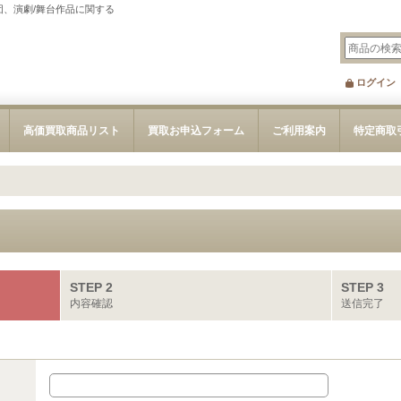
団、演劇/舞台作品に関する
ログイン
高価買取商品リスト
買取お申込フォーム
ご利用案内
特定商取
STEP 2
STEP 3
内容確認
送信完了