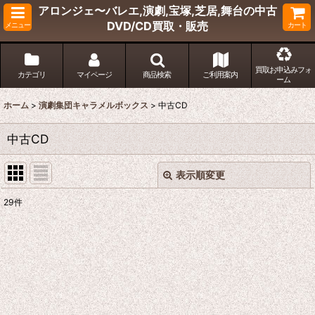
アロンジェ〜バレエ,演劇,宝塚,芝居,舞台の中古
DVD/CD買取・販売
メニュー
カート
買取お申込みフォ
カテゴリ
マイページ
商品検索
ご利用案内
ーム
ホーム
>
演劇集団キャラメルボックス
>
中古CD
中古CD
表示順変更
閉じる
29
件
表示数
:
並び順
:
絞り込む