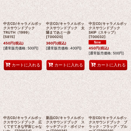
中古CD/キャラメルボッ
中古CD/キャラメルボッ
中古CD/キャラメルボッ
クスサウンドブック
クスサウンドブック 太
クスサウンドブック
TRUTH（1999）
陽まであと一歩
SKIP（スキップ）
[
5815
]
[
T00020
]
[
T00032
]
450
円
(税込)
360
円
(税込)
[
通常販売価格
:
500
円
]
[
通常販売価格
:
400
円
]
450
円
(税込)
[
通常販売価格
:
500
円
]
カートに入れる
カートに入れる
カートに入れる
中古CD/キャラメルボッ
新品CD/キャラメルボッ
中古CD/キャラメルボッ
クスサウンドブック 広
クスサウンドブック ス
クスサウンドブック ブ
くてすてきな宇宙じゃな
ケッチブック・ボイジャ
ラック・フラッグ・ブル
いか
[
T00034
]
ー
[
T00036
]
ーズ
[
T00029
]