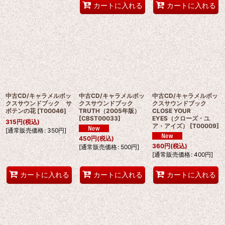
カートに入れる
カートに入れる
中古CD/キャラメルボッ
中古CD/キャラメルボッ
中古CD/キャラメルボッ
クスサウンドブック サ
クスサウンドブック
クスサウンドブック
ボテンの花
[
T00046
]
TRUTH（2005年版）
CLOSE YOUR
[
CBST00033
]
EYES（クローズ・ユ
315
円
(税込)
ア・アイズ）
[
T00009
]
[
通常販売価格
:
350
円
]
450
円
(税込)
360
円
(税込)
[
通常販売価格
:
500
円
]
[
通常販売価格
:
400
円
]
カートに入れる
カートに入れる
カートに入れる