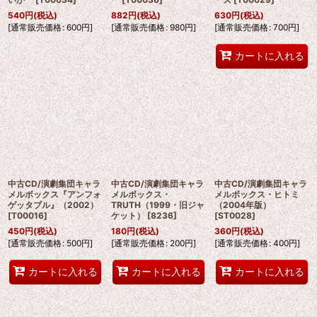
540
円
(税込)
882
円
(税込)
630
円
(税込)
[
通常販売価格
:
600
円
]
[
通常販売価格
:
980
円
]
[
通常販売価格
:
700
円
]
カートに入れる
中古CD/演劇集団キャラ
中古CD/演劇集団キャラ
中古CD/演劇集団キャラ
メルボックス『アンフォ
メルボックス・
メルボックス・ヒトミ
ゲッタブル』（2002）
TRUTH（1999・旧ジャ
（2004年版）
[
T00016
]
ケット）
[
8236
]
[
ST0028
]
450
円
(税込)
180
円
(税込)
360
円
(税込)
[
通常販売価格
:
500
円
]
[
通常販売価格
:
200
円
]
[
通常販売価格
:
400
円
]
カートに入れる
カートに入れる
カートに入れる