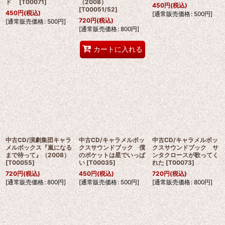
ド
[
T00071
]
（2008）
450
円
(税込)
[
T00051/52
]
450
円
(税込)
[
通常販売価格
:
500
円
]
720
円
(税込)
[
通常販売価格
:
500
円
]
[
通常販売価格
:
800
円
]
カートに入れる
中古CD/演劇集団キャラ
中古CD/キャラメルボッ
中古CD/キャラメルボッ
メルボックス『嵐になる
クスサウンドブック 僕
クスサウンドブック サ
まで待って』（2008）
のポケットは星でいっぱ
ンタクロースが歌ってく
[
T00055
]
い
[
T00035
]
れた
[
T00073
]
720
円
(税込)
450
円
(税込)
720
円
(税込)
[
通常販売価格
:
800
円
]
[
通常販売価格
:
500
円
]
[
通常販売価格
:
800
円
]