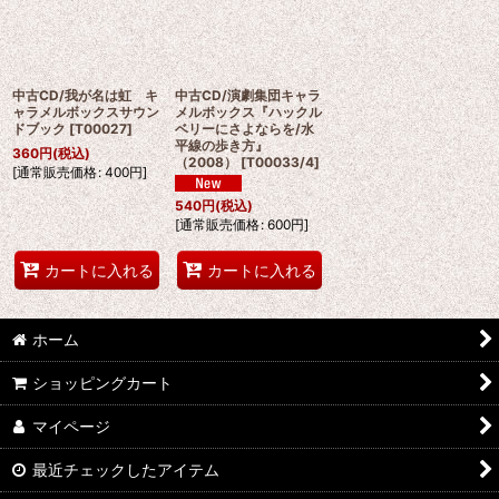
中古CD/我が名は虹 キ
中古CD/演劇集団キャラ
ャラメルボックスサウン
メルボックス『ハックル
ドブック
[
T00027
]
ベリーにさよならを/水
平線の歩き方』
360
円
(税込)
（2008）
[
T00033/4
]
[
通常販売価格
:
400
円
]
540
円
(税込)
[
通常販売価格
:
600
円
]
カートに入れる
カートに入れる
ホーム
ショッピングカート
マイページ
最近チェックしたアイテム