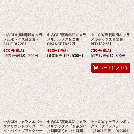
中古CD/演劇集団キャラ
中古CD/演劇集団キャラ
中古CD/演劇集団キャラ
メルボックス音楽集・
メルボックス音楽集・
メルボックス音楽集・
BLUE
[
8228
]
ORANGE
[
8227
]
RED
[
8226
]
630
円
(税込)
450
円
(税込)
720
円
(税込)
[
通常販売価格
:
700
円
]
[
通常販売価格
:
500
円
]
[
通常販売価格
:
800
円
]
カートに入れる
中古CD/キャラメルボッ
中古CD/演劇集団キャラ
中古CD/キャラメルボッ
クスサウンドブック バ
メルボックス『きみがい
クス「クロノス」
イ・バイ・ブラックバー
た時間ぼくのいく時間』
（2005年版）
[
0039
]