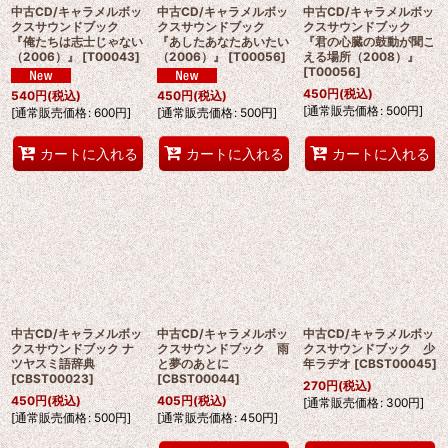
中古CD/キャラメルボッ
中古CD/キャラメルボッ
中古CD/キャラメルボッ
クスサウンドブック
クスサウンドブック
クスサウンドブック
『俺たちは志士じゃない
『あしたあなたあいたい
『君の心臓の鼓動が聞こ
（2006）』
[
T00043
]
（2006）』
[
T00056
]
える場所（2008）』
[
T00056
]
450
円
(税込)
540
円
(税込)
450
円
(税込)
[
通常販売価格
:
500
円
]
[
通常販売価格
:
600
円
]
[
通常販売価格
:
500
円
]
カートに入れる
カートに入れる
カートに入れる
中古CD/キャラメルボッ
中古CD/キャラメルボッ
中古CD/キャラメルボッ
クスサウンドブック ナ
クスサウンドブック 雨
クスサウンドブック 少
ツヤスミ語辞典
と夢のあとに
年ラヂオ
[
CBST00045
]
[
CBST00023
]
[
CBST00044
]
270
円
(税込)
450
円
(税込)
405
円
(税込)
[
通常販売価格
:
300
円
]
[
通常販売価格
:
500
円
]
[
通常販売価格
:
450
円
]