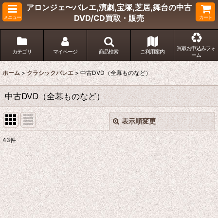
アロンジェ〜バレエ,演劇,宝塚,芝居,舞台の中古
DVD/CD買取・販売
メニュー
カート
買取お申込みフォ
カテゴリ
マイページ
商品検索
ご利用案内
ーム
ホーム
>
クラシックバレエ
>
中古DVD（全幕ものなど）
中古DVD（全幕ものなど）
表示順変更
閉じる
43
件
表示数
:
並び順
:
絞り込む