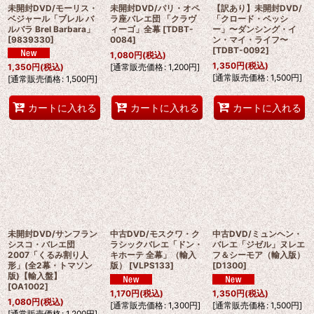
未開封DVD/モーリス・
未開封DVD/パリ・オペ
【訳あり】未開封DVD/
ベジャール「ブレル バ
ラ座バレエ団 「クラヴ
「クロード・ベッシ
ルバラ Brel Barbara」
ィーゴ」全幕
[
TDBT-
ー」〜ダンシング・イ
[
9839330
]
0084
]
ン・マイ・ライフ〜
[
TDBT-0092
]
1,080
円
(税込)
1,350
円
(税込)
[
通常販売価格
:
1,200
円
]
1,350
円
(税込)
[
通常販売価格
:
1,500
円
]
[
通常販売価格
:
1,500
円
]
カートに入れる
カートに入れる
カートに入れる
未開封DVD/サンフラン
中古DVD/モスクワ・ク
中古DVD/ミュンヘン・
シスコ・バレエ団
ラシックバレエ「ドン・
バレエ「ジゼル」ヌレエ
2007「くるみ割り人
キホーテ 全幕」（輸入
フ＆シーモア（輸入版）
形」(全2幕・トマソン
版）
[
VLPS133
]
[
D1300
]
版)【輸入盤】
[
OA1002
]
1,170
円
(税込)
1,350
円
(税込)
1,080
円
(税込)
[
通常販売価格
:
1,300
円
]
[
通常販売価格
:
1,500
円
]
[
通常販売価格
:
1,200
円
]