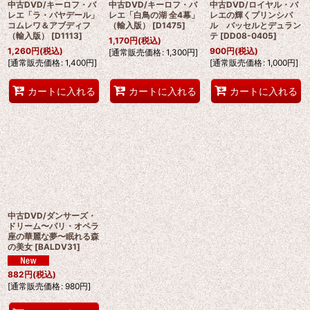
中古DVD/キーロフ・バ
中古DVD/キーロフ・バ
中古DVD/ロイヤル・バ
レエ「ラ・バヤデール」
レエ「白鳥の湖 全4幕」
レエの輝くプリンシパ
コムレワ＆アブディフ
（輸入版）
[
D1475
]
ル バッセルとデュラン
（輸入版）
[
D1113
]
テ
[
DD08-0405
]
1,170
円
(税込)
1,260
円
(税込)
900
円
(税込)
[
通常販売価格
:
1,300
円
]
[
通常販売価格
:
1,400
円
]
[
通常販売価格
:
1,000
円
]
カートに入れる
カートに入れる
カートに入れる
中古DVD/ダンサーズ・
ドリーム〜パリ・オペラ
座の華麗な夢〜眠れる森
の美女
[
BALDV31
]
882
円
(税込)
[
通常販売価格
:
980
円
]