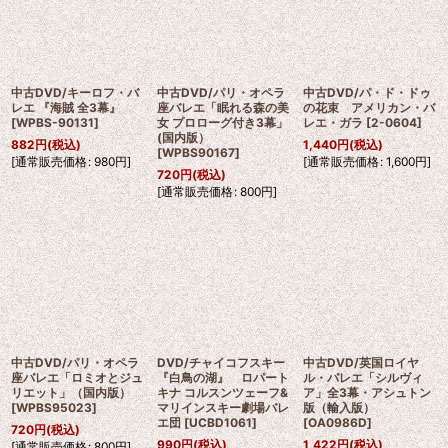
中古DVD/キーロフ・バ
中古DVD/パリ・オペラ
中古DVD/パ・ド・ドゥ
レエ 『海賊 全3幕』
座バレエ「眠れる森の美
の花束 アメリカン・バ
[
WPBS-90131
]
女 プロローグ付き3幕」
レエ・ガラ
[
2-0604
]
(国内版）
882
円
(税込)
1,440
円
(税込)
[
WPBS90167
]
[
通常販売価格
:
980
円
]
[
通常販売価格
:
1,600
円
]
720
円
(税込)
[
通常販売価格
:
800
円
]
中古DVD/パリ・オペラ
DVD/チャイコフスキー
中古DVD/英国ロイヤ
座バレエ「ロミオとジュ
『白鳥の湖』 ロパート
ル・バレエ「シルヴィ
リエット」（国内版）
キナ コルスンツェーフ&
ア」全3幕・アシュトン
[
WPBS95023
]
マリインスキー劇場バレ
版（輸入版）
エ団
[
UCBD1061
]
[
OA0986D
]
720
円
(税込)
990
円
(税込)
1,422
円
(税込)
[
通常販売価格
:
800
円
]