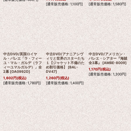
[
通常販売価格
:
1,100
円
]
[
通常販売価格
:
1,580
円
]
中古DVD/英国ロイヤ
中古DVD/アナニアシヴ
中古DVD/アメリカン・
ル・バレエ「ラ・フィー
ィリと世界のスターたち
バレエ・シアター『海賊
ユ・マル・ガルデ（ラフ
１【ジャケット不備のた
全3幕』
[
AMBE-8009
]
ィーユマルガルデ）」全
め割引価格】
[
BAL-
1,170
円
(税込)
2幕
[
OA0992D
]
DV47
]
[
通常販売価格
:
1,300
円
]
1,602
円
(税込)
1,260
円
(税込)
[
通常販売価格
:
1,780
円
]
[
通常販売価格
:
1,400
円
]