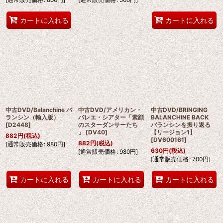
カートに入れる
カートに入れる
中古DVD/Balanchine バ
中古DVD/アメリカン・
中古DVD/BRINGING
ランシン（輸入版）
バレエ・シアター「素顔
BALANCHINE BACK
[
D2448
]
のスターダンサーたち
バランシンを振り返る
」
[
DV40
]
【リージョン1】
882
円
(税込)
[
DV600161
]
882
円
(税込)
[
通常販売価格
:
980
円
]
630
円
(税込)
[
通常販売価格
:
980
円
]
[
通常販売価格
:
700
円
]
カートに入れる
カートに入れる
カートに入れる