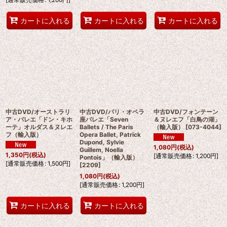
カートに入れる
カートに入れる
カートに入れる
中古DVD/オーストラリ
中古DVD/パリ・オペラ
中古DVD/フォンテーン
ア・バレエ「ドン・キホ
座バレエ「Seven
＆ヌレエフ「白鳥の湖」
ーテ」オルダス＆ヌレエ
Ballets / The Paris
（輸入版）
[
073-4044
]
フ（輸入版）
Opera Ballet, Patrick
Dupond, Sylvie
1,080
円
(税込)
Guillem, Noella
1,350
円
(税込)
[
通常販売価格
:
1,200
円
]
Pontois」（輸入版）
[
通常販売価格
:
1,500
円
]
[
2209
]
1,080
円
(税込)
[
通常販売価格
:
1,200
円
]
カートに入れる
カートに入れる