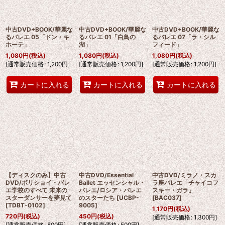
中古DVD+BOOK/華麗な
中古DVD+BOOK/華麗な
中古DVD+BOOK/華麗な
るバレエ 05「ドン・キ
るバレエ 01「白鳥の
るバレエ 07「ラ・シル
ホーテ」
湖」
フィード」
1,080
円
(税込)
1,080
円
(税込)
1,080
円
(税込)
[
通常販売価格
:
1,200
円
]
[
通常販売価格
:
1,200
円
]
[
通常販売価格
:
1,200
円
]
カートに入れる
カートに入れる
カートに入れる
【ディスクのみ】中古
中古DVD/Essential
中古DVD/ミラノ・スカ
DVD/ボリショイ・バレ
Ballet エッセンシャル・
ラ座バレエ「チャイコフ
エ学校のすべて 未来の
バレエ/ロシア・バレエ
スキー・ガラ」
スターダンサーを夢見て
のスターたち
[
UCBP-
[
BAC037
]
[
TDBT-0102
]
9005
]
1,170
円
(税込)
720
円
(税込)
450
円
(税込)
[
通常販売価格
:
1,300
円
]
[
通常販売価格
:
800
円
]
[
通常販売価格
:
500
円
]