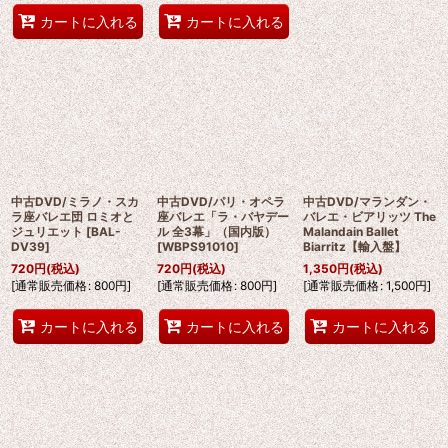
カートに入れる
カートに入れる
中古DVD/ミラノ・スカ
中古DVD/パリ・オペラ
中古DVD/マランダン・
ラ座バレエ団 ロミオと
座バレエ「ラ・バヤデー
バレエ・ビアリッツ The
ジュリエット
[
BAL-
ル 全3幕」（国内版）
Malandain Ballet
DV39
]
[
WBPS91010
]
Biarritz【輸入盤】
720
円
(税込)
720
円
(税込)
1,350
円
(税込)
[
通常販売価格
:
800
円
]
[
通常販売価格
:
800
円
]
[
通常販売価格
:
1,500
円
]
カートに入れる
カートに入れる
カートに入れる