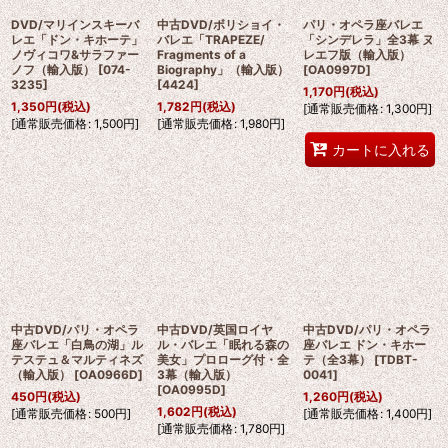
DVD/マリインスキーバ
中古DVD/ボリショイ・
パリ・オペラ座バレエ
レエ「ドン・キホーテ」
バレエ「TRAPEZE/
「シンデレラ」全3幕 ヌ
ノヴィコワ&サラファー
Fragments of a
レエフ版（輸入版）
ノフ（輸入版）
[
074-
Biography」（輸入版）
[
OA0997D
]
3235
]
[
4424
]
1,170
円
(税込)
1,350
円
(税込)
1,782
円
(税込)
[
通常販売価格
:
1,300
円
]
[
通常販売価格
:
1,500
円
]
[
通常販売価格
:
1,980
円
]
カートに入れる
中古DVD/パリ・オペラ
中古DVD/英国ロイヤ
中古DVD/パリ・オペラ
座バレエ「白鳥の湖」ル
ル・バレエ「眠れる森の
座バレエ ドン・キホー
テステュ＆マルティネズ
美女」プロローグ付・全
テ（全3幕）
[
TDBT-
（輸入版）
[
OA0966D
]
3幕（輸入版）
0041
]
[
OA0995D
]
450
円
(税込)
1,260
円
(税込)
1,602
円
(税込)
[
通常販売価格
:
500
円
]
[
通常販売価格
:
1,400
円
]
[
通常販売価格
:
1,780
円
]