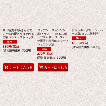
島田智史著/あきらめて
ジョアン・ジョンソン
ジャッキ・グリーン・ハ
いた体の硬さがほぐれる
著/イラストでみるスポ
ース著/ダンス解剖学
柔軟バレエ・ストレッチ
ーツマッサージ スポー
ツ選手の実践的コンディ
450
円
(税込)
ショニング法
630
円
(税込)
[
通常販売価格
:
500
円
]
[
通常販売価格
:
700
円
]
270
円
(税込)
[
通常販売価格
:
300
円
]
カートに入れる
カートに入れる