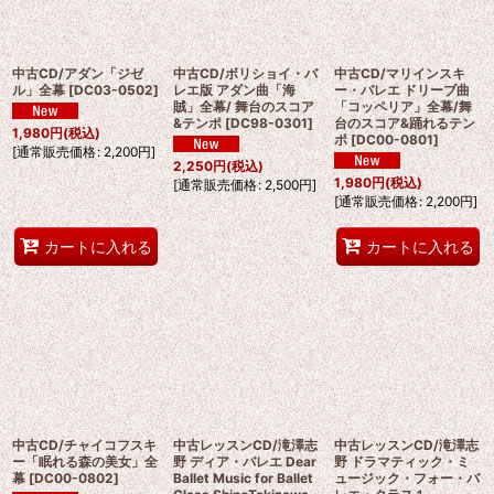
中古CD/アダン「ジゼ
中古CD/ボリショイ・バ
中古CD/マリインスキ
ル」全幕
[
DC03-0502
]
レエ版 アダン曲「海
ー・バレエ ドリーブ曲
賊」全幕/ 舞台のスコア
「コッペリア」全幕/舞
&テンポ
[
DC98-0301
]
台のスコア&踊れるテン
1,980
円
(税込)
ポ
[
DC00-0801
]
[
通常販売価格
:
2,200
円
]
2,250
円
(税込)
1,980
円
(税込)
[
通常販売価格
:
2,500
円
]
[
通常販売価格
:
2,200
円
]
カートに入れる
カートに入れる
中古CD/チャイコフスキ
中古レッスンCD/滝澤志
中古レッスンCD/滝澤志
ー「眠れる森の美女」全
野 ディア・バレエ Dear
野 ドラマティック・ミ
幕
[
DC00-0802
]
Ballet Music for Ballet
ュージック・フォー・バ