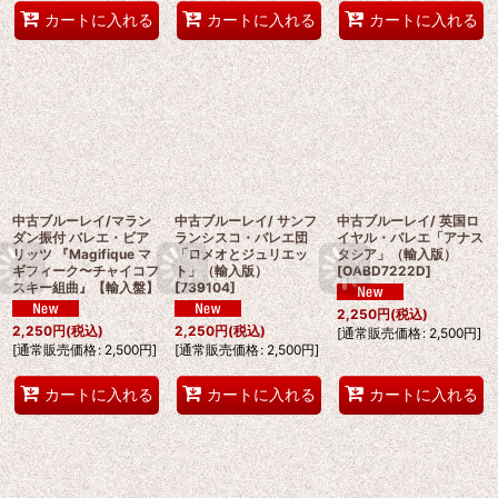
カートに入れる
カートに入れる
カートに入れる
中古ブルーレイ/マラン
中古ブルーレイ/ サンフ
中古ブルーレイ/ 英国ロ
ダン振付 バレエ・ビア
ランシスコ・バレエ団
イヤル・バレエ「アナス
リッツ 『Magifique マ
「ロメオとジュリエッ
タシア」（輸入版）
ギフィーク〜チャイコフ
ト」（輸入版）
[
OABD7222D
]
スキー組曲』【輸入盤】
[
739104
]
2,250
円
(税込)
2,250
円
(税込)
2,250
円
(税込)
[
通常販売価格
:
2,500
円
]
[
通常販売価格
:
2,500
円
]
[
通常販売価格
:
2,500
円
]
カートに入れる
カートに入れる
カートに入れる