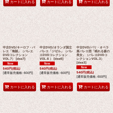
カートに入れる
カートに入れる
カートに入れる
中古DVD/キーロフ・バ
中古DVD/オランダ国立
中古DVD/パリ・オペラ
レエ「海賊」（バレエ
バレエ「ジゼル」（バレ
座バレエ団「眠れる森の
DVDコレクション
エDVDコレクション
美女」（バレエDVDコ
VOL.7）
[
dea7
]
VOL.6 ）
[
dea6
]
レクションVOL.3）
[
dea3
]
540
円
(税込)
540
円
(税込)
540
円
(税込)
[
通常販売価格
:
600
円
]
[
通常販売価格
:
600
円
]
[
通常販売価格
:
600
円
]
カートに入れる
カートに入れる
カートに入れる