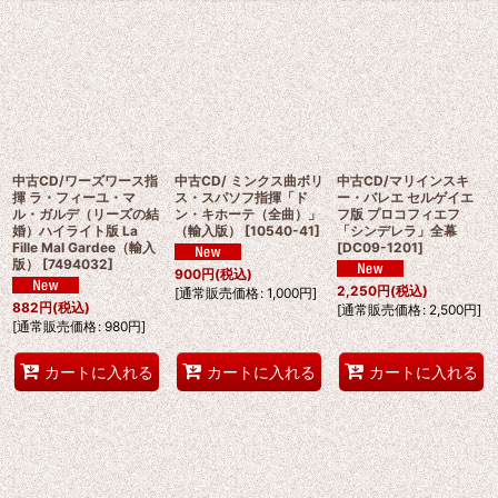
中古CD/ワーズワース指
中古CD/ ミンクス曲ボリ
中古CD/マリインスキ
揮 ラ・フィーユ・マ
ス・スパソフ指揮「ド
ー・バレエ セルゲイエ
ル・ガルデ（リーズの結
ン・キホーテ（全曲）」
フ版 プロコフィエフ
婚）ハイライト版 La
（輸入版）
[
10540-41
]
「シンデレラ」全幕
Fille Mal Gardee（輸入
[
DC09-1201
]
版）
[
7494032
]
900
円
(税込)
2,250
円
(税込)
[
通常販売価格
:
1,000
円
]
882
円
(税込)
[
通常販売価格
:
2,500
円
]
[
通常販売価格
:
980
円
]
カートに入れる
カートに入れる
カートに入れる