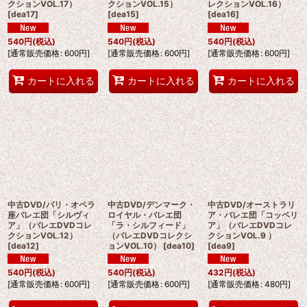
クションVOL.17）
クションVOL.15）
レクションVOL.16）
[
dea17
]
[
dea15
]
[
dea16
]
540
円
(税込)
540
円
(税込)
540
円
(税込)
[
通常販売価格
:
600
円
]
[
通常販売価格
:
600
円
]
[
通常販売価格
:
600
円
]
カートに入れる
カートに入れる
カートに入れる
中古DVD/パリ・オペラ
中古DVD/デンマーク・
中古DVD/オーストラリ
座バレエ団「シルヴィ
ロイヤル・バレエ団
ア・バレエ団「コッペリ
ア」（バレエDVDコレ
「ラ・シルフィード」
ア」（バレエDVDコレ
クションVOL.12）
（バレエDVDコレクシ
クションVOL.9 ）
[
dea12
]
ョンVOL.10）
[
dea10
]
[
dea9
]
540
円
(税込)
540
円
(税込)
432
円
(税込)
[
通常販売価格
:
600
円
]
[
通常販売価格
:
600
円
]
[
通常販売価格
:
480
円
]