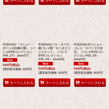
カートに入れる
カートに入れる
カートに入れる
中古DVD/「マシュー・
中古DVD/パリ・オペラ
中古DVD/ボリショイ・
ボーンの白鳥の湖」（バ
座バレエ団「ロミオとジ
バレエ「スペードの女
レエDVDコレクション
ュリエット」（バレエ
王」（バレエDVDコレ
VOL.27）
[
dea27
]
DVDコレクション
クションVOL.25）
VOL.26）
[
dea26
]
[
dea25
]
540
円
(税込)
540
円
(税込)
540
円
(税込)
[
通常販売価格
:
600
円
]
[
通常販売価格
:
600
円
]
[
通常販売価格
:
600
円
]
カートに入れる
カートに入れる
カートに入れる