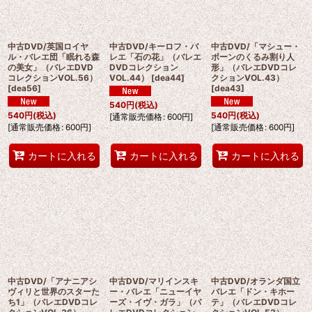
中古DVD/英国ロイヤ
中古DVD/キーロフ・バ
中古DVD/「マシュー・
ル・バレエ団「眠れる森
レエ「石の花」（バレエ
ボーンのくるみ割り人
の美女」（バレエDVD
DVDコレクション
形」（バレエDVDコレ
コレクションVOL.56）
VOL.44）
[
dea44
]
クションVOL.43）
[
dea56
]
[
dea43
]
540
円
(税込)
540
円
(税込)
540
円
(税込)
[
通常販売価格
:
600
円
]
[
通常販売価格
:
600
円
]
[
通常販売価格
:
600
円
]
カートに入れる
カートに入れる
カートに入れる
中古DVD/「アナニアシ
中古DVD/マリインスキ
中古DVD/オランダ国立
ヴィリと世界のスターた
ー・バレエ「ニューイヤ
バレエ「ドン・キホー
ち1」（バレエDVDコレ
ーズ・イヴ・ガラ」（バ
テ」（バレエDVDコレ