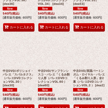
クションVOL.36）
レエDVDコレクション
クションVOL.53）
[
dea36
]
VOL.34）
[
dea34
]
[
dea53
]
540
円
(税込)
540
円
(税込)
540
円
(税込)
[
通常販売価格
:
600
円
]
[
通常販売価格
:
600
円
]
[
通常販売価格
:
600
円
]
カートに入れる
カートに入れる
カートに入れる
中古DVD/ボリショイ・
中古DVD/サンフランシ
中古DVD/英国バーミン
バレエ「スパルタクス」
スコ・バレエ「くるみ割
ガム・ロイヤル・バレエ
（バレエDVDコレクシ
り人形（バレエDVDコ
「くるみ割り人形」全2
ョンVOL.30 ）
レクションVOL.60 ）
幕（バレエDVDコレク
[
dea30
]
[
dea60
]
ションVOL.2 ）
[
dea2
]
540
円
(税込)
540
円
(税込)
540
円
(税込)
[
通常販売価格
:
600
円
]
[
通常販売価格
:
600
円
]
[
通常販売価格
:
600
円
]