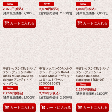
2,070
円
(税込)
2,070
円
(税込)
1,800
円
(税込)
[
通常販売価格
:
2,300
円
]
[
通常販売価格
:
2,300
円
]
[
通常販売価格
:
2,000
円
]
カートに入れる
カートに入れる
中古レッスンCD/シルヴ
中古レッスンCD/シルヴ
中古レッスンCD/シルヴ
ァン・デュラン Ballet
ァン・デュラン Ballet
ァン・デュラン La
Class Music envie de
Class Music アヴェク・
classe de danse
danser アンヴィ・ド
ユヌ・エトワール
classique 1
[
SD-01
]
ゥ・ダンセ
[
COCQ85017
]
2,250
円
(税込)
2,250
円
(税込)
2,250
円
(税込)
[
通常販売価格
:
2,500
円
]
[
通常販売価格
:
2,500
円
]
[
通常販売価格
:
2,500
円
]
カートに入れる
カートに入れる
カートに入れる