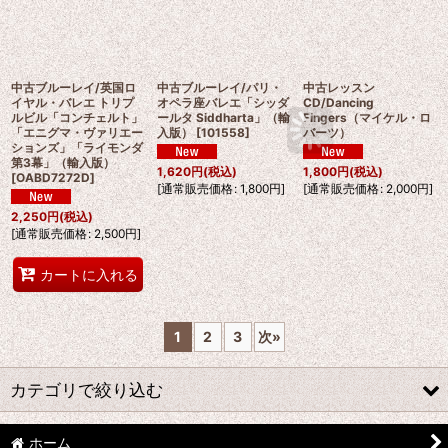
中古ブルーレイ/英国ロ
中古ブルーレイ/パリ・
中古レッスン
イヤル・バレエ トリプ
オペラ座バレエ「シッダ
CD/Dancing
ルビル「コンチェルト」
ールタ Siddharta」（輸
Fingers（マイケル・ロ
「エニグマ・ヴァリエー
入版）
[
101558
]
バーツ）
ションズ」「ライモンダ
第3幕」（輸入版）
1,620
円
(税込)
1,800
円
(税込)
[
OABD7272D
]
[
通常販売価格
:
1,800
円
]
[
通常販売価格
:
2,000
円
]
2,250
円
(税込)
[
通常販売価格
:
2,500
円
]
カートに入れる
1
2
3
次
»
カテゴリで絞り込む
ホーム
クラシックバレエ