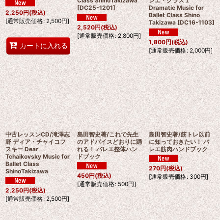
Class ShinoTakizawa
レエ・クラス１
[
DC25-1201
]
Dramatic Music for
2,250
円
(税込)
Ballet Class Shino
[
通常販売価格
:
2,500
円
]
Takizawa
[
DC16-1103
]
2,520
円
(税込)
[
通常販売価格
:
2,800
円
]
1,800
円
(税込)
カートに入れる
[
通常販売価格
:
2,000
円
]
中古レッスンCD/滝澤志
島田智史著/これで先生
島田智史著/筋トレ以前
野 ディア・チャイコフ
のアドバイスどおりに踊
に知っておきたい！ バ
スキー Dear
れる！ バレエ整体ハン
レエ筋肉ハンドブック
Tchaikovsky Music for
ドブック
Ballet Class
270
円
(税込)
ShinoTakizawa
450
円
(税込)
[
通常販売価格
:
300
円
]
[
通常販売価格
:
500
円
]
2,250
円
(税込)
[
通常販売価格
:
2,500
円
]