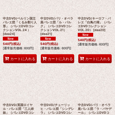
中古DVD/ベルリン国立
中古DVD/パリ・オペラ
中古DVD/キーロフ・バ
バレエ団「くるみ割り人
座バレエ団「ル・パル
レエ「白鳥の湖」（バレ
形」（バレエDVDコレ
ク」（バレエDVDコレ
エDVDコレクション
クションVOL.24 ）
クションVOL.21）
VOL.20）
[
dea20
]
[
dea24
]
[
dea21
]
540
円
(税込)
540
円
(税込)
540
円
(税込)
[
通常販売価格
:
600
円
]
[
通常販売価格
:
600
円
]
[
通常販売価格
:
600
円
]
カートに入れる
カートに入れる
カートに入れる
中古DVD/英国ロイヤ
中古DVD/チューリッ
中古DVD/パリ・オペラ
ル・バレエ団「三人姉
ヒ・バレエ団「シンデレ
座バレエ団「ラ・バヤデ
妹」（バレエDVDコレ
ラ」（バレエDVDコレ
ール」（バレエDVDコ