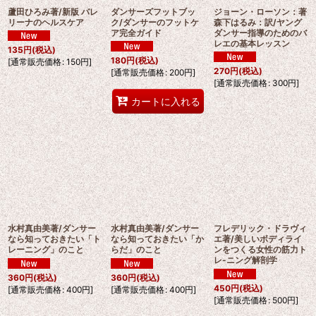
蘆田ひろみ著/新版 バレ
ダンサーズフットブッ
ジョーン・ローソン：著
リーナのヘルスケア
ク/ダンサーのフットケ
森下はるみ：訳/ヤング
ア完全ガイド
ダンサー指導のためのバ
レエの基本レッスン
135
円
(税込)
180
円
(税込)
[
通常販売価格
:
150
円
]
270
円
(税込)
[
通常販売価格
:
200
円
]
[
通常販売価格
:
300
円
]
カートに入れる
水村真由美著/ダンサー
水村真由美著/ダンサー
フレデリック・ドラヴィ
なら知っておきたい「ト
なら知っておきたい「か
エ著/美しいボディライ
レーニング」のこと
らだ」のこと
ンをつくる女性の筋力ト
レ-ニング解剖学
360
円
(税込)
360
円
(税込)
450
円
(税込)
[
通常販売価格
:
400
円
]
[
通常販売価格
:
400
円
]
[
通常販売価格
:
500
円
]