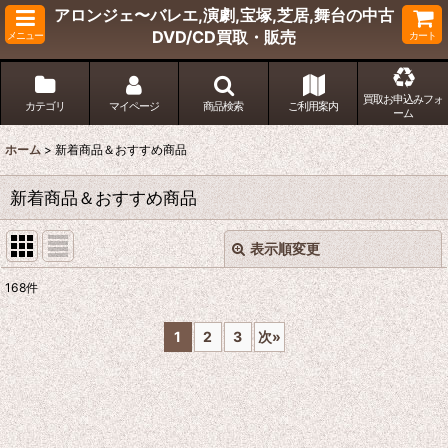
アロンジェ〜バレエ,演劇,宝塚,芝居,舞台の中古
DVD/CD買取・販売
メニュー
カート
買取お申込みフォ
カテゴリ
マイページ
商品検索
ご利用案内
ーム
ホーム
>
新着商品＆おすすめ商品
新着商品＆おすすめ商品
表示順変更
閉じる
168
件
表示数
:
1
2
3
次
»
並び順
:
絞り込む