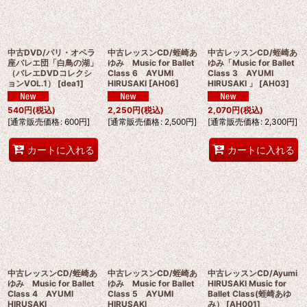
中古DVD/パリ・オペラ
中古レッスンCD/蛭崎あ
中古レッスンCD/蛭崎あ
座バレエ団「白鳥の湖」
ゆみ Music for Ballet
ゆみ「Music for Ballet
（バレエDVDコレクシ
Class 6 AYUMI
Class 3 AYUMI
ョンVOL.1）
[
dea1
]
HIRUSAKI
[
AH06
]
HIRUSAKI 」
[
AH03
]
540
円
(税込)
2,250
円
(税込)
2,070
円
(税込)
[
通常販売価格
:
600
円
]
[
通常販売価格
:
2,500
円
]
[
通常販売価格
:
2,300
円
]
カートに入れる
カートに入れる
中古レッスンCD/蛭崎あ
中古レッスンCD/蛭崎あ
中古レッスンCD/Ayumi
ゆみ Music for Ballet
ゆみ Music for Ballet
HIRUSAKI Music for
Class 4 AYUMI
Class 5 AYUMI
Ballet Class(蛭崎あゆ
HIRUSAKI
HIRUSAKI
み）
[
AH001
]