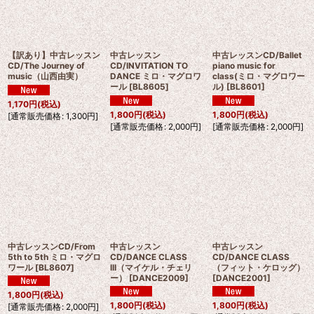
【訳あり】中古レッスン
中古レッスン
中古レッスンCD/Ballet
CD/The Journey of
CD/INVITATION TO
piano music for
music（山西由実）
DANCE ミロ・マグロワ
class(ミロ・マグロワー
ール
[
BL8605
]
ル)
[
BL8601
]
1,170
円
(税込)
1,800
円
(税込)
1,800
円
(税込)
[
通常販売価格
:
1,300
円
]
[
通常販売価格
:
2,000
円
]
[
通常販売価格
:
2,000
円
]
中古レッスンCD/From
中古レッスン
中古レッスン
5th to 5th ミロ・マグロ
CD/DANCE CLASS
CD/DANCE CLASS
ワール
[
BL8607
]
III（マイケル・チェリ
（フィット・ケロッグ）
ー）
[
DANCE2009
]
[
DANCE2001
]
1,800
円
(税込)
1,800
円
(税込)
1,800
円
(税込)
[
通常販売価格
:
2,000
円
]