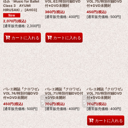
ゆみ「Music for Ballet
VOL.62/特別付録DVD
VOL.75/特別付録DVD
Class 3 AYUMI
付※DVD未開封
付※DVD未開封
HIRUSAKI 」
[
AH03
]
360
円
(税込)
450
円
(税込)
[
通常販売価格
:
400
円
]
[
通常販売価格
:
500
円
]
2,070
円
(税込)
[
通常販売価格
:
2,300
円
]
カートに入れる
カートに入れる
バレエ雑誌『クロワゼ』
バレエ雑誌『クロワゼ』
バレエ雑誌『クロワゼ』
VOL.74/特別付録DVD
VOL.71/特別付録DVD付
VOL.70/特別付録DVD
付※DVD未開封
※DVD未開封
付※DVD未開封
450
円
(税込)
360
円
(税込)
360
円
(税込)
[
通常販売価格
:
500
円
]
[
通常販売価格
:
400
円
]
[
通常販売価格
:
400
円
]
カートに入れる