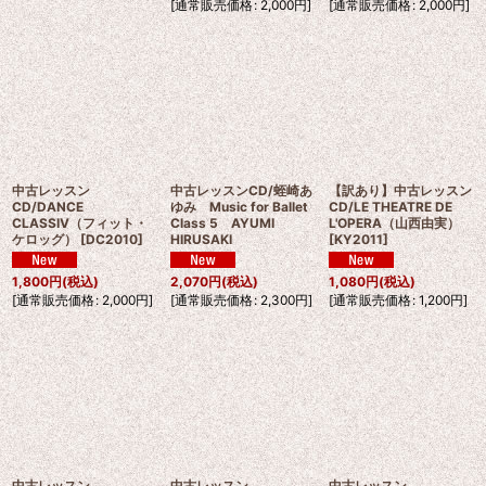
[
通常販売価格
:
2,000
円
]
[
通常販売価格
:
2,000
円
]
中古レッスン
中古レッスンCD/蛭崎あ
【訳あり】中古レッスン
CD/DANCE
ゆみ Music for Ballet
CD/LE THEATRE DE
CLASSIV（フィット・
Class 5 AYUMI
L'OPERA（山西由実）
ケロッグ）
[
DC2010
]
HIRUSAKI
[
KY2011
]
1,800
円
(税込)
2,070
円
(税込)
1,080
円
(税込)
[
通常販売価格
:
2,000
円
]
[
通常販売価格
:
2,300
円
]
[
通常販売価格
:
1,200
円
]
中古レッスン
中古レッスン
中古レッスン