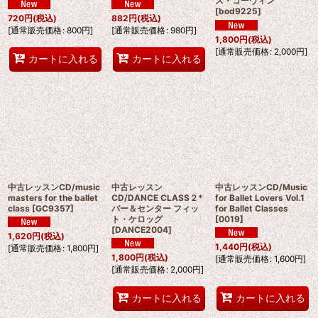
ス・コーヴィン
[
bod9225
]
720
円
(税込)
882
円
(税込)
[
通常販売価格
:
800
円
]
[
通常販売価格
:
980
円
]
1,800
円
(税込)
[
通常販売価格
:
2,000
円
]
カートに入れる
カートに入れる
中古レッスンCD/music
中古レッスン
中古レッスンCD/Music
masters for the ballet
CD/DANCE CLASS２*
for Ballet Lovers Vol.1
class
[
GC9357
]
バー＆センター フィッ
for Ballet Classes
ト・ケロッグ
[
0019
]
[
DANCE2004
]
1,620
円
(税込)
1,440
円
(税込)
[
通常販売価格
:
1,800
円
]
1,800
円
(税込)
[
通常販売価格
:
1,600
円
]
[
通常販売価格
:
2,000
円
]
カートに入れる
カートに入れる