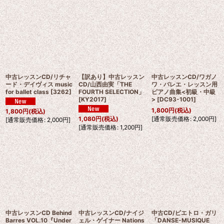
中古レッスンCD/リチャ
【訳あり】中古レッスン
中古レッスンCD/ワガノ
ード・デイヴィス music
CD/山西由実「THE
ワ・バレエ・レッスン用
for ballet class
[
3262
]
FOURTH SELECTION」
ピアノ曲集<初級・中級
[
KY2017
]
>
[
DC93-1001
]
1,800
円
(税込)
1,800
円
(税込)
[
通常販売価格
:
2,000
円
]
1,080
円
(税込)
[
通常販売価格
:
2,000
円
]
[
通常販売価格
:
1,200
円
]
中古レッスンCD Behind
中古レッスンCD/ナイジ
中古CD/ピエトロ・ガリ
Barres VOL.10『Under
ェル・ゲイナー Nations
「DANSE-MUSIQUE