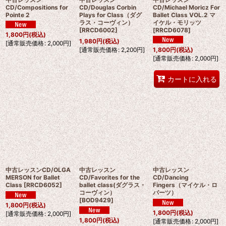
CD/Compositions for
CD/Douglas Corbin
CD/Michael Moricz For
Pointe 2
Plays for Class（ダグ
Ballet Class VOL.2 マ
ラス・コーヴィン）
イケル・モリッツ
[
RRCD6002
]
[
RRCD6078
]
1,800
円
(税込)
1,980
円
(税込)
[
通常販売価格
:
2,000
円
]
[
通常販売価格
:
2,200
円
]
1,800
円
(税込)
[
通常販売価格
:
2,000
円
]
カートに入れる
中古レッスンCD/OLGA
中古レッスン
中古レッスン
MERSON for Ballet
CD/Favorites for the
CD/Dancing
Class
[
RRCD6052
]
ballet class(ダグラス・
Fingers（マイケル・ロ
コーヴィン）
バーツ）
[
BOD9429
]
1,800
円
(税込)
1,800
円
(税込)
[
通常販売価格
:
2,000
円
]
1,800
円
(税込)
[
通常販売価格
:
2,000
円
]