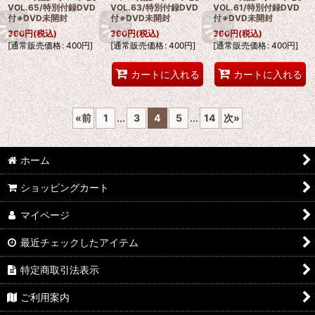
VOL.65/特別付録DVD
VOL.63/特別付録DVD
VOL.61/特別付録DVD
付※DVD未開封
付※DVD未開封
付※DVD未開封
360
円
(税込)
360
円
(税込)
360
円
(税込)
[
通常販売価格
:
400
円
]
[
通常販売価格
:
400
円
]
[
通常販売価格
:
400
円
]
カートに入れる
カートに入れる
«
前
1
...
3
4
5
...
14
次
»
ホーム
ショッピングカート
マイページ
最近チェックしたアイテム
特定商取引法表示
ご利用案内