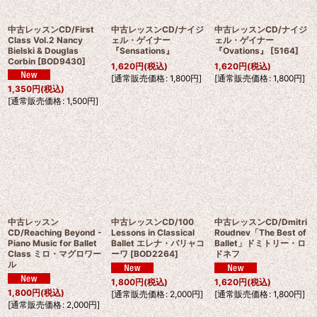
中古レッスンCD/First
中古レッスンCD/ナイジ
中古レッスンCD/ナイジ
Class Vol.2 Nancy
ェル・ゲイナー
ェル・ゲイナー
Bielski & Douglas
『Sensations』
『Ovations』
[
5164
]
Corbin
[
BOD9430
]
1,620
円
(税込)
1,620
円
(税込)
[
通常販売価格
:
1,800
円
]
[
通常販売価格
:
1,800
円
]
1,350
円
(税込)
[
通常販売価格
:
1,500
円
]
中古レッスン
中古レッスンCD/100
中古レッスンCD/Dmitri
CD/Reaching Beyond -
Lessons in Classical
Roudnev「The Best of
Piano Music for Ballet
Ballet エレナ・バリャコ
Ballet」ドミトリー・ロ
Class ミロ・マグロワー
ーワ
[
BOD2264
]
ドネフ
ル
1,800
円
(税込)
1,620
円
(税込)
1,800
円
(税込)
[
通常販売価格
:
2,000
円
]
[
通常販売価格
:
1,800
円
]
[
通常販売価格
:
2,000
円
]