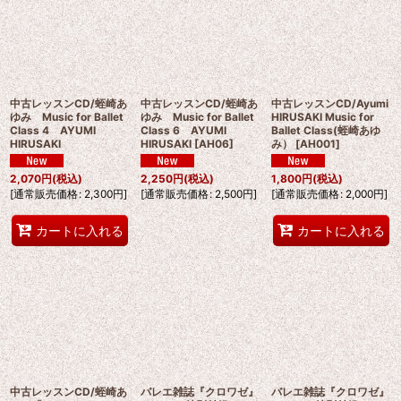
中古レッスンCD/蛭崎あ
中古レッスンCD/蛭崎あ
中古レッスンCD/Ayumi
ゆみ Music for Ballet
ゆみ Music for Ballet
HIRUSAKI Music for
Class 4 AYUMI
Class 6 AYUMI
Ballet Class(蛭崎あゆ
HIRUSAKI
HIRUSAKI
[
AH06
]
み）
[
AH001
]
2,070
円
(税込)
2,250
円
(税込)
1,800
円
(税込)
[
通常販売価格
:
2,300
円
]
[
通常販売価格
:
2,500
円
]
[
通常販売価格
:
2,000
円
]
カートに入れる
カートに入れる
中古レッスンCD/蛭崎あ
バレエ雑誌『クロワゼ』
バレエ雑誌『クロワゼ』