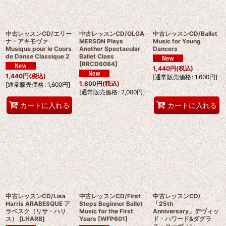
中古レッスンCD/エリー
中古レッスンCD/OLGA
中古レッスンCD/Ballet
ナ・アキモヴァ
MERSON Plays
Music for Young
Musique pour le Cours
Another Spectacular
Dancers
de Danse Classique 2
Ballet Class
[
RRCD6084
]
1,440
円
(税込)
1,440
円
(税込)
[
通常販売価格
:
1,600
円
]
1,800
円
(税込)
[
通常販売価格
:
1,600
円
]
[
通常販売価格
:
2,000
円
]
カートに入れる
カートに入れる
中古レッスンCD/Lisa
中古レッスンCD/First
中古レッスンCD/
Harris ARABESQUE ア
Steps Beginner Ballet
「25th
ラベスク（リサ・ハリ
Music for the First
Anniversary」デヴィッ
ス）
[
LHARB
]
Years
[
WFP601
]
ド・ハワード&ダグラ