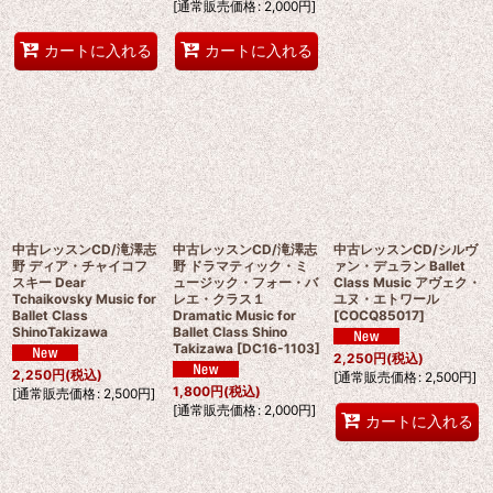
[
通常販売価格
:
2,000
円
]
カートに入れる
カートに入れる
中古レッスンCD/滝澤志
中古レッスンCD/滝澤志
中古レッスンCD/シルヴ
野 ディア・チャイコフ
野 ドラマティック・ミ
ァン・デュラン Ballet
スキー Dear
ュージック・フォー・バ
Class Music アヴェク・
Tchaikovsky Music for
レエ・クラス１
ユヌ・エトワール
Ballet Class
Dramatic Music for
[
COCQ85017
]
ShinoTakizawa
Ballet Class Shino
Takizawa
[
DC16-1103
]
2,250
円
(税込)
2,250
円
(税込)
[
通常販売価格
:
2,500
円
]
1,800
円
(税込)
[
通常販売価格
:
2,500
円
]
[
通常販売価格
:
2,000
円
]
カートに入れる