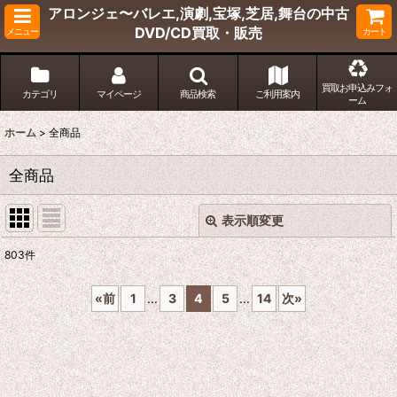
アロンジェ〜バレエ,演劇,宝塚,芝居,舞台の中古
DVD/CD買取・販売
メニュー
カート
買取お申込みフォ
カテゴリ
マイページ
商品検索
ご利用案内
ーム
ホーム
>
全商品
全商品
表示順変更
閉じる
803
件
表示数
:
«
前
1
...
3
4
5
...
14
次
»
並び順
:
絞り込む