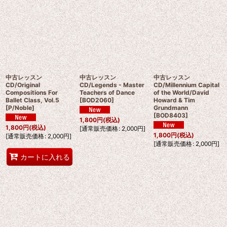
中古レッスン
中古レッスン
中古レッスン
CD/Original
CD/Legends - Master
CD/Millennium Capital
Compositions For
Teachers of Dance
of the World/David
Ballet Class, Vol.5
[
BOD2060
]
Howard & Tim
[
P/Noble
]
Grundmann
[
BOD8403
]
1,800
円
(税込)
1,800
円
(税込)
[
通常販売価格
:
2,000
円
]
1,800
円
(税込)
[
通常販売価格
:
2,000
円
]
[
通常販売価格
:
2,000
円
]
カートに入れる