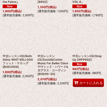
the Palms』
[
8902
]
VOL.6」
1,350
円
(税込)
[
通常販売価格
:
1,500
円
]
1,800
円
(税込)
1,602
円
(税込)
[
通常販売価格
:
2,000
円
]
[
通常販売価格
:
1,780
円
]
中古レッスンCD/Both
中古レッスン
中古レッスンCD/Step
Sides WHIT KELLOGG
CD/David&Corbin
Up
[
WFP602
]
フィット・ケロッグ
Music For Ballet Class
[
BOD2059
]
デヴィッド・ハワード&
882
円
(税込)
ダグラス・コーヴィン
1,800
円
(税込)
[
通常販売価格
:
980
円
]
[
BOD95-35
]
[
通常販売価格
:
2,000
円
]
2,070
円
(税込)
カートに入れる
[
通常販売価格
:
2,300
円
]